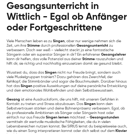
Gesangsunterricht in
Wittlich - Egal ob Anfänger
oder Fortgeschrittene
Viele Menschen lieben es zu
Singen
, aber nur wenige nehmen sich die
Zeit, um ihre
Stimme
durch professionellen
Gesangsunterricht
zu
verbessern. Doch wer weiß – vielleicht steckt ja eine fantastische
Sängerin oder ein superstar Sänger in dir? Ein erfahrener
Gesangslehrer
kann dir helfen, das volle Potenzial aus deiner
Stimme
rauszuholen und
hilft dir, sie richtig und nachhaltig einzusetzen damit sie gesund bleibt.
Wusstest du, dass das
Singen
nicht nur Freude bringt, sondern auch
viele Muskelgruppen trainiert? Dazu gehören das Zwerchfell, der
Kehlkopf, die Stimmbänder und sogar die Bauchmuskeln. Darüber hinaus
hat das
Singen
positive Auswirkungen auf deine persönliche Entwicklung
und dein emotionales Wohlbefinden und dein Selbstbewusstsein.
Gesang
ist eine Ausdrucksform, die uns hilft, mit unseren Gefühlen in
Kontakt zu treten und Stress abzubauen. Das
Singen
kann dein
Selbstvertrauen stärken und deine Bühnenpräsenz verbessern. Egal, ob
du professionelle Ambitionen als Sänger oder Sängerin hast oder
einfach nur aus Freude
Singen lernen
möchtest –
Gesangsstunden
vermitteln dir wertvolle musikalische Fähigkeiten, die du in vielen
Lebensbereichen nutzen kannst. Bei SIRIUS lernst du beispielsweise auch,
wie du einen Song interpretieren kannst oder dich selbst auf dem
Klavier