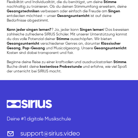
Flexibilität und Individualität, die du benötigst, um deine
Stimme
nachhaltig zu trainieren. Ob du deinen Stimmumfang erweitern, deine
Gesangstechniken
verbessern oder einfach die Freude am
Singen
entdecken möchtest – unser
Gesangsunterricht
ist auf deine
Bedürfnisse abgestimmt.
Kann jeder singen lernen?
? Ja, jeder kann
Singen lernen
! Das beweisen
zahlreiche zufriedene SIRIUS Schüler. Mit unserer Unterstützung kannst
du das volle Potenzial deiner
Stimme
ausschöpfen. Wir bieten
Gesangsunterricht
verschiedener Genres an, darunter
Klassischer
Gesang
,
Pop-Gesang
und Musicalgesang. Unsere
Gesangsunterricht
Kosten sind dabei transparent und fair.
Beginne deine Reise zu einer kraftvollen und ausdrucksstarken
Stimme
.
Buche direkt deine
kostenlose Probestunde
und erfahre, wie viel Spaß
der unterricht bei SIRIUS macht.
Deine #1 digitale Musikschule
support@sirius.video