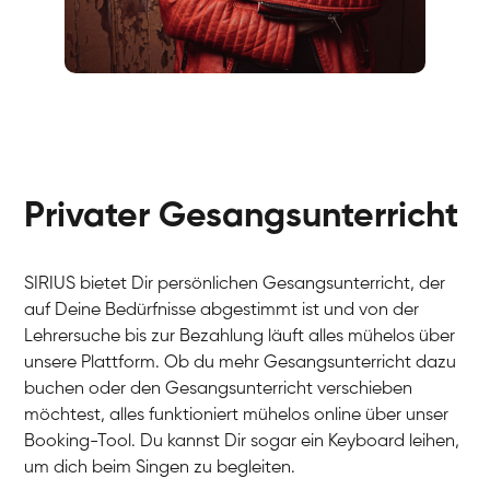
Fabio
Gesang / Vocal
Richard
Gesang / Vocal
Eva Lima
Gesang / Vocal
Lynn
Gesang / Vocal
Basak
Privater Gesangsunterricht
Gesang / Vocal
Anna
Gesang / Vocal
Julia
Gesang / Vocal
Patricia
SIRIUS bietet Dir persönlichen Gesangsunterricht, der
Gesang / Vocal
Aisuluu
auf Deine Bedürfnisse abgestimmt ist und von der
Gesang / Vocal
Birga
Lehrersuche bis zur Bezahlung läuft alles mühelos über
Gesang / Vocal
Ondřej
unsere Plattform. Ob du mehr Gesangsunterricht dazu
Gesang / Vocal
Sonja
buchen oder den Gesangsunterricht verschieben
Gesang / Vocal
Giulia
möchtest, alles funktioniert mühelos online über unser
Gesang / Vocal
Linda
Booking-Tool. Du kannst Dir sogar ein Keyboard leihen,
Gesang / Vocal
Dirk
um dich beim Singen zu begleiten.
Gesang / Vocal
Mehira