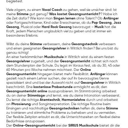
begleitest.
Viele zögern, zu einem
Vocal Coach
zu gehen, weil sie unsicher sind: Ist
meine
Stimme
gut genug?
Was kostet Gesangsunterricht?
? Habe ich
die Zeit dafür? Wie kann man
Singen lernen
ohne Talent? Ob
Anfänger
oder Fortgeschrittener, Kind oder Erwachsener, ob du
Pop Gesang
,
Jazz
Gesang
, Musical oder
Hard Rock Gesang
bevorzugst –
Musik
hat die
Kraft, jedem Menschen unglaublich viel zu geben und ist immer ein
besonderes Erlebnis.
Willst du deine
Stimme
verbessern, deine
Gesangstechnik
verbessern
und einen geeigneten
Gesangslehrer
in Wittlich finden? Bei uns bist du
genau richtig!
An einer herkömmlichen
Musikschule
in Wittlich wirst du einem festen
Gesangslehrer
zugeteilt, und der
Gesangsunterricht
richtet sich nach
dem Stundenplan der Schule. Du legst im Voraus fest, ob du 30, 45 oder
60 Minuten pro Woche nehmen möchtest. Der
Online
Gesangsunterricht
hingegen bietet mehr Flexibilität.
Anfänger
können
gezielt nach einem Lehrer suchen, der auf ihr bevorzugtes Genre
spezialisiert sind und bei der Auswahl nicht auf
Gesangslehrer
in Wittlich
beschränkt. Eine
kostenlose Probestunde
ermöglicht es dir, den
Gesangsunterricht online
auszuprobieren. Im Stimmtraining arbeitest
du an deiner
Stimmlage
und lernst, wie du deine Intonation verbesserst.
Du lernst die richtige
Atemtechnik
,
Harmonielehre
durch und arbeitest
an
Phrasierung
und Songinterpretation. Die richtige Routine beim
Einsingen und nachhaltige
Gesangstechniken
helfen dir, deine
Stimme
zu trainieren und stimmliche Probleme zu beheben und zu vermeiden.
Der flexible Zeitplan erlaubt es dir, die Unterrichtszeiten an flexibel deine
Bedürfnisse anzupassen.
Der
Online-Gesangsunterricht
bei der
SIRIUS Musikschule
bietet dir die