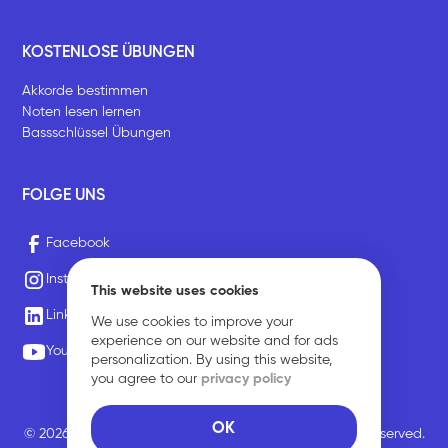
KOSTENLOSE ÜBUNGEN
Akkorde bestimmen
Noten lesen lernen
Bassschlüssel Übungen
FOLGE UNS
Facebook
Instagram
This website uses cookies
LinkedIn
We use cookies to improve your
experience on our website and for ads
Youtube
personalization. By using this website,
you agree to our
privacy policy
OK
© 2026 Sirius Music Communications GmbH. All rights reserved.