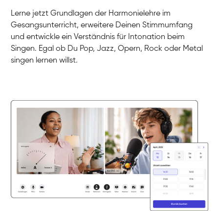
Gesang / Vocal
Klara
Lerne jetzt Grundlagen der Harmonielehre im
Gesang / Vocal
Martina
Gesangsunterricht, erweitere Deinen Stimmumfang
Gesang / Vocal
Ela
und entwickle ein Verständnis für Intonation beim
Gesang / Vocal
Singen. Egal ob Du Pop, Jazz, Opern, Rock oder Metal
singen lernen willst.