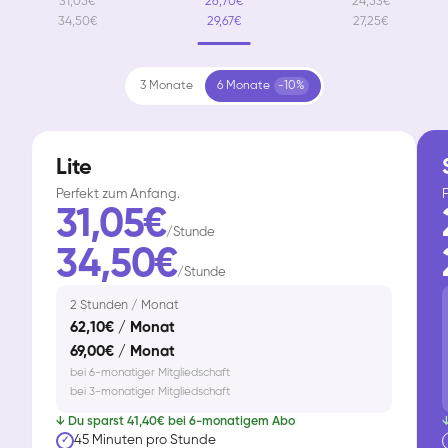
31,05€
26,70€
24,53€
34,50€
29,67€
27,25€
3 Monate
6 Monate
-10%
Lite
Perfekt zum Anfang.
F
31,05€
/Stunde
34,50€
/Stunde
2 Stunden / Monat
62,10€ / Monat
69,00€ / Monat
bei 6-monatiger Mitgliedschaft
bei 3-monatiger Mitgliedschaft
↓ Du sparst 41,40€ bei 6-monatigem Abo
↓
45 Minuten pro Stunde
✓