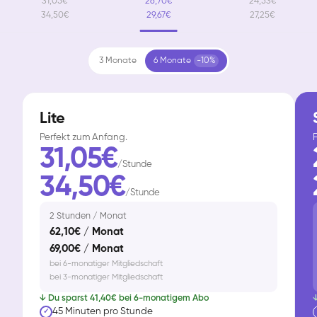
31,05€
26,70€
24,53€
34,50€
29,67€
27,25€
3 Monate
6 Monate
-10%
Lite
Perfekt zum Anfang.
F
31,05€
/Stunde
34,50€
/Stunde
2 Stunden / Monat
62,10€ / Monat
69,00€ / Monat
bei 6-monatiger Mitgliedschaft
bei 3-monatiger Mitgliedschaft
↓ Du sparst 41,40€ bei 6-monatigem Abo
↓
45 Minuten pro Stunde
✓