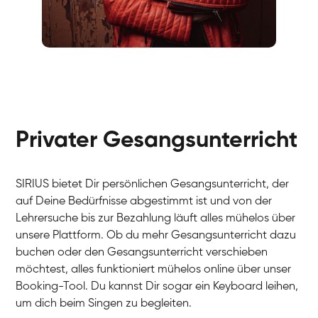
Fabio
Gesang / Vocal
Richard
Gesang / Vocal
Eva Lima
Gesang / Vocal
Lynn
Gesang / Vocal
Basak
Privater Gesangsunterricht
Gesang / Vocal
Anna
Gesang / Vocal
Julia
Gesang / Vocal
Patricia
SIRIUS bietet Dir persönlichen Gesangsunterricht, der
Gesang / Vocal
Aisuluu
auf Deine Bedürfnisse abgestimmt ist und von der
Gesang / Vocal
Birga
Lehrersuche bis zur Bezahlung läuft alles mühelos über
Gesang / Vocal
Ondřej
unsere Plattform. Ob du mehr Gesangsunterricht dazu
Gesang / Vocal
Sonja
buchen oder den Gesangsunterricht verschieben
Gesang / Vocal
Giulia
möchtest, alles funktioniert mühelos online über unser
Gesang / Vocal
Linda
Booking-Tool. Du kannst Dir sogar ein Keyboard leihen,
Gesang / Vocal
Dirk
um dich beim Singen zu begleiten.
Gesang / Vocal
Mehira