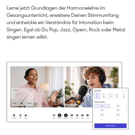
Gesang / Vocal
Klara
Lerne jetzt Grundlagen der Harmonielehre im
Gesang / Vocal
Martina
Gesangsunterricht, erweitere Deinen Stimmumfang
Gesang / Vocal
Ela
und entwickle ein Verständnis für Intonation beim
Gesang / Vocal
Singen. Egal ob Du Pop, Jazz, Opern, Rock oder Metal
singen lernen willst.