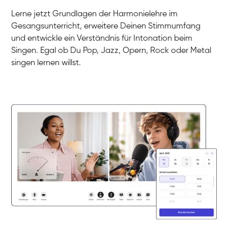
Gesang / Vocal
Klara
Lerne jetzt Grundlagen der Harmonielehre im
Gesang / Vocal
Martina
Gesangsunterricht, erweitere Deinen Stimmumfang
Gesang / Vocal
Ela
und entwickle ein Verständnis für Intonation beim
Gesang / Vocal
Singen. Egal ob Du Pop, Jazz, Opern, Rock oder Metal
singen lernen willst.