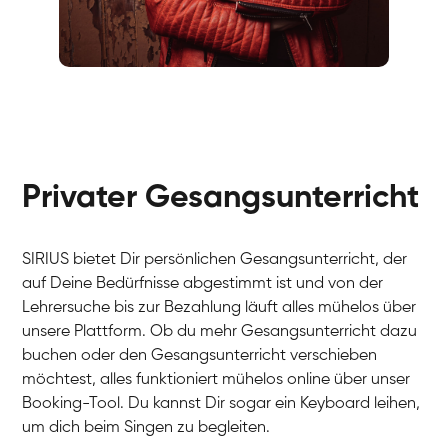
Fabio
Gesang / Vocal
Richard
Gesang / Vocal
Eva Lima
Gesang / Vocal
Lynn
Gesang / Vocal
Basak
Privater Gesangsunterricht
Gesang / Vocal
Anna
Gesang / Vocal
Julia
Gesang / Vocal
Patricia
SIRIUS bietet Dir persönlichen Gesangsunterricht, der
Gesang / Vocal
Aisuluu
auf Deine Bedürfnisse abgestimmt ist und von der
Gesang / Vocal
Birga
Lehrersuche bis zur Bezahlung läuft alles mühelos über
Gesang / Vocal
Ondřej
unsere Plattform. Ob du mehr Gesangsunterricht dazu
Gesang / Vocal
Sonja
buchen oder den Gesangsunterricht verschieben
Gesang / Vocal
Giulia
möchtest, alles funktioniert mühelos online über unser
Gesang / Vocal
Linda
Booking-Tool. Du kannst Dir sogar ein Keyboard leihen,
Gesang / Vocal
Dirk
um dich beim Singen zu begleiten.
Gesang / Vocal
Mehira