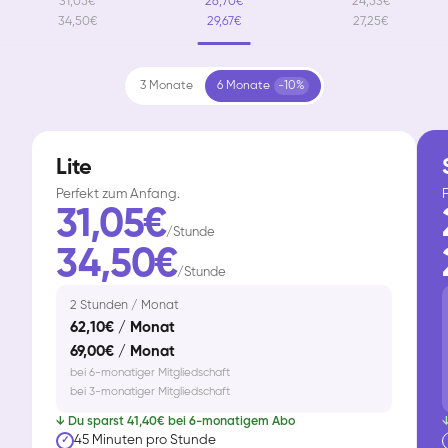
31,05€
26,70€
24,53€
34,50€
29,67€
27,25€
3 Monate
6 Monate
-10%
Lite
Perfekt zum Anfang.
F
31,05€
/Stunde
34,50€
/Stunde
2 Stunden / Monat
62,10€ / Monat
69,00€ / Monat
bei 6-monatiger Mitgliedschaft
bei 3-monatiger Mitgliedschaft
↓ Du sparst 41,40€ bei 6-monatigem Abo
↓
45 Minuten pro Stunde
✓