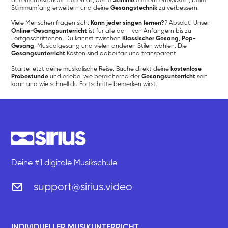
Unterrichtsstunden helfen dir, deine
Stimme
effizient entwickeln, beim
Stimmumfang erweitern und deine
Gesangstechnik
zu verbessern.
Viele Menschen fragen sich:
Kann jeder singen lernen?
? Absolut! Unser
Online-Gesangsunterricht
ist für alle da – von Anfängern bis zu
Fortgeschrittenen. Du kannst zwischen
Klassischer Gesang
,
Pop-
Gesang
, Musicalgesang und vielen anderen Stilen wählen. Die
Gesangsunterricht
Kosten sind dabei fair und transparent.
Starte jetzt deine musikalische Reise. Buche direkt deine
kostenlose
Probestunde
und erlebe, wie bereichernd der
Gesangsunterricht
sein
kann und wie schnell du Fortschritte bemerken wirst.
Deine #1 digitale Musikschule
support@sirius.video
INDIVIDUELLER MUSIKUNTERRICHT