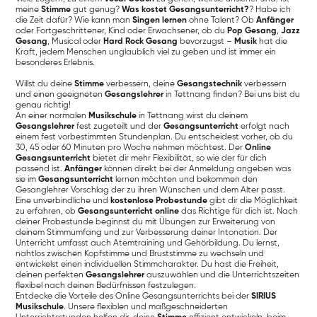
meine
Stimme
gut genug?
Was kostet Gesangsunterricht?
? Habe ich
die Zeit dafür? Wie kann man
Singen lernen
ohne Talent? Ob
Anfänger
oder Fortgeschrittener, Kind oder Erwachsener, ob du
Pop Gesang
,
Jazz
Gesang
, Musical oder
Hard Rock Gesang
bevorzugst –
Musik
hat die
Kraft, jedem Menschen unglaublich viel zu geben und ist immer ein
besonderes Erlebnis.
Willst du deine
Stimme
verbessern, deine
Gesangstechnik
verbessern
und einen geeigneten
Gesangslehrer
in Tettnang finden? Bei uns bist du
genau richtig!
An einer normalen
Musikschule
in Tettnang wirst du deinem
Gesangslehrer
fest zugeteilt und der
Gesangsunterricht
erfolgt nach
einem fest vorbestimmten Stundenplan. Du entscheidest vorher, ob du
30, 45 oder 60 Minuten pro Woche nehmen möchtest. Der
Online
Gesangsunterricht
bietet dir mehr Flexibilität, so wie der für dich
passend ist.
Anfänger
können direkt bei der Anmeldung angeben was
sie im
Gesangsunterricht
lernen möchten und bekommen den
Gesanglehrer Vorschlag der zu ihren Wünschen und dem Alter passt.
Eine unverbindliche und
kostenlose Probestunde
gibt dir die Möglichkeit
zu erfahren, ob
Gesangsunterricht online
das Richtige für dich ist. Nach
deiner Probestunde beginnst du mit Übungen zur Erweiterung von
deinem Stimmumfang und zur Verbesserung deiner Intonation. Der
Unterricht umfasst auch Atemtraining und Gehörbildung. Du lernst,
nahtlos zwischen Kopfstimme und Bruststimme zu wechseln und
entwickelst einen individuellen Stimmcharakter. Du hast die Freiheit,
deinen perfekten
Gesangslehrer
auszuwählen und die Unterrichtszeiten
flexibel nach deinen Bedürfnissen festzulegen.
Entdecke die Vorteile des Online Gesangsunterrichts bei der
SIRIUS
Musikschule
. Unsere flexiblen und maßgeschneiderten