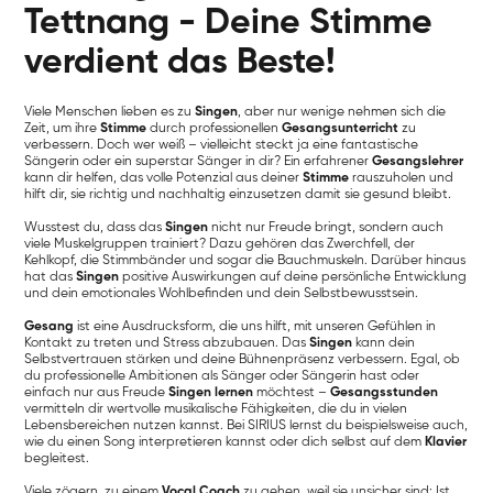
Tettnang - Deine Stimme
verdient das Beste!
Viele Menschen lieben es zu
Singen
, aber nur wenige nehmen sich die
Zeit, um ihre
Stimme
durch professionellen
Gesangsunterricht
zu
verbessern. Doch wer weiß – vielleicht steckt ja eine fantastische
Sängerin oder ein superstar Sänger in dir? Ein erfahrener
Gesangslehrer
kann dir helfen, das volle Potenzial aus deiner
Stimme
rauszuholen und
hilft dir, sie richtig und nachhaltig einzusetzen damit sie gesund bleibt.
Wusstest du, dass das
Singen
nicht nur Freude bringt, sondern auch
viele Muskelgruppen trainiert? Dazu gehören das Zwerchfell, der
Kehlkopf, die Stimmbänder und sogar die Bauchmuskeln. Darüber hinaus
hat das
Singen
positive Auswirkungen auf deine persönliche Entwicklung
und dein emotionales Wohlbefinden und dein Selbstbewusstsein.
Gesang
ist eine Ausdrucksform, die uns hilft, mit unseren Gefühlen in
Kontakt zu treten und Stress abzubauen. Das
Singen
kann dein
Selbstvertrauen stärken und deine Bühnenpräsenz verbessern. Egal, ob
du professionelle Ambitionen als Sänger oder Sängerin hast oder
einfach nur aus Freude
Singen lernen
möchtest –
Gesangsstunden
vermitteln dir wertvolle musikalische Fähigkeiten, die du in vielen
Lebensbereichen nutzen kannst. Bei SIRIUS lernst du beispielsweise auch,
wie du einen Song interpretieren kannst oder dich selbst auf dem
Klavier
begleitest.
Viele zögern, zu einem
Vocal Coach
zu gehen, weil sie unsicher sind: Ist