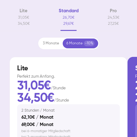
Lite
Standard
Pro
31,05€
26,70€
24,53€
34,50€
29,67€
27,25€
3 Monate
6 Monate
-10%
Lite
Perfekt zum Anfang.
F
31,05€
/Stunde
34,50€
/Stunde
2 Stunden / Monat
62,10€ / Monat
69,00€ / Monat
bei 6-monatiger Mitgliedschaft
bei 3-monatiger Mitgliedschaft