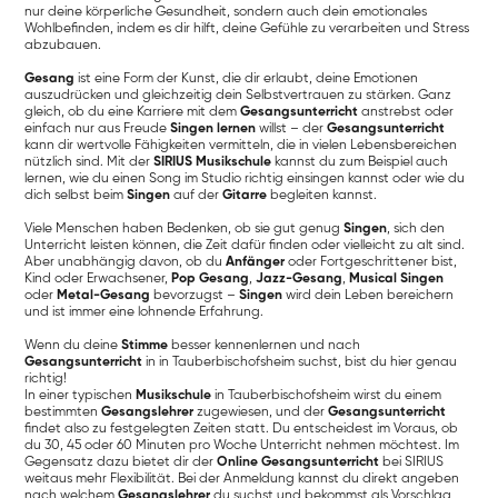
nur deine körperliche Gesundheit, sondern auch dein emotionales
Wohlbefinden, indem es dir hilft, deine Gefühle zu verarbeiten und Stress
abzubauen.
Gesang
ist eine Form der Kunst, die dir erlaubt, deine Emotionen
auszudrücken und gleichzeitig dein Selbstvertrauen zu stärken. Ganz
gleich, ob du eine Karriere mit dem
Gesangsunterricht
anstrebst oder
einfach nur aus Freude
Singen lernen
willst – der
Gesangsunterricht
kann dir wertvolle Fähigkeiten vermitteln, die in vielen Lebensbereichen
nützlich sind. Mit der
SIRIUS Musikschule
kannst du zum Beispiel auch
lernen, wie du einen Song im Studio richtig einsingen kannst oder wie du
dich selbst beim
Singen
auf der
Gitarre
begleiten kannst.
Viele Menschen haben Bedenken, ob sie gut genug
Singen
, sich den
Unterricht leisten können, die Zeit dafür finden oder vielleicht zu alt sind.
Aber unabhängig davon, ob du
Anfänger
oder Fortgeschrittener bist,
Kind oder Erwachsener,
Pop Gesang
,
Jazz-Gesang
,
Musical Singen
oder
Metal-Gesang
bevorzugst –
Singen
wird dein Leben bereichern
und ist immer eine lohnende Erfahrung.
Wenn du deine
Stimme
besser kennenlernen und nach
Gesangsunterricht
in in Tauberbischofsheim suchst, bist du hier genau
richtig!
In einer typischen
Musikschule
in Tauberbischofsheim wirst du einem
bestimmten
Gesangslehrer
zugewiesen, und der
Gesangsunterricht
findet also zu festgelegten Zeiten statt. Du entscheidest im Voraus, ob
du 30, 45 oder 60 Minuten pro Woche Unterricht nehmen möchtest. Im
Gegensatz dazu bietet dir der
Online Gesangsunterricht
bei SIRIUS
weitaus mehr Flexibilität. Bei der Anmeldung kannst du direkt angeben
nach welchem
Gesangslehrer
du suchst und bekommst als Vorschlag