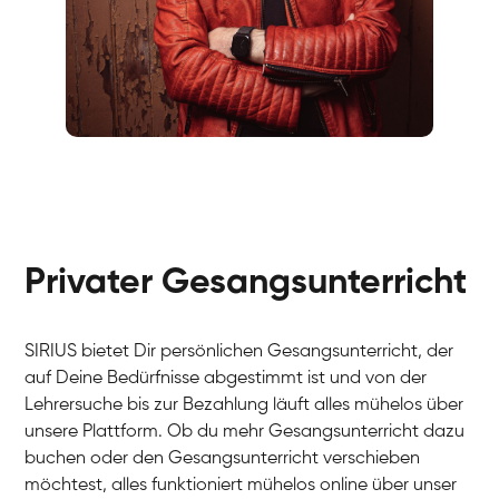
Fabio
Gesang / Vocal
Richard
Gesang / Vocal
Eva Lima
Gesang / Vocal
Lynn
Gesang / Vocal
Basak
Privater Gesangsunterricht
Gesang / Vocal
Anna
Gesang / Vocal
Julia
Gesang / Vocal
Patricia
SIRIUS bietet Dir persönlichen Gesangsunterricht, der
Gesang / Vocal
Aisuluu
auf Deine Bedürfnisse abgestimmt ist und von der
Gesang / Vocal
Birga
Lehrersuche bis zur Bezahlung läuft alles mühelos über
Gesang / Vocal
Ondřej
unsere Plattform. Ob du mehr Gesangsunterricht dazu
Gesang / Vocal
Sonja
buchen oder den Gesangsunterricht verschieben
Gesang / Vocal
Giulia
möchtest, alles funktioniert mühelos online über unser
Gesang / Vocal