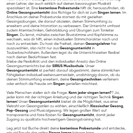
einen Lehrer, der auch wirklich auf deinen bevorzugten Musikstil
spezialisiert ist. Eine
kostenlose Probestunde
hilft dir, herauszufinden, ob
Online Gesangsunterricht
das Richtige für dich ist zum
Singen lernen
. Im
Anschluss an deiner Probestunde startest du mit gezielten
Gesangsübungen, die darauf abzielen, deinen Stimmumfang zu
erweitern und deine Intonation zu verbessern. Der Unterricht umfasst
zudem Atemtechniken, Gehörbildung und Übungen zum Tonleiter
Singen
. Du lernst, mühelos zwischen Bruststimme und Kopfstimme zu
wechseln, was dir hilft, einen individuellen Stimmcharakter nach und
nach zu entwickeln. Du hast die Freiheit, deinen
Gesangslehrer
frei
auszuwählen, also nicht nur aus
Gesangsunterricht
in
Tauberbischofsheim. Außerdem legst du die Unterrichtszeiten flexibel
nach deinen Bedürfnissen fest.
Erlebe die Flexibilität und den individuellen Ansatz des Online
Gesangsunterrichts bei der
SIRIUS Musikschule
. Unser
Gesangsunterricht
ist perfekt darauf abgestimmt, deine stimmlichen
Fähigkeiten individuell weiterzuentwickeln, unabhängig davon, ob du
deinen Stimmumfang erweitern, deine
Gesangstechniken
verfeinern
oder einfach die Freude am
Singen
genießen möchtest.
Viele Menschen stellen sich die Frage:
Kann jeder singen lernen?
? Ja,
jeder kann mit der richtigen Anleitung und der richtigen Technik
Singen
lernen
! Unser
Gesangsunterricht
bietet dir die Möglichkeit, aus einer
Vielzahl von Gesangsstilen zu wählen, einschließlich
Klassischer Gesang
,
Pop-Gesang
und Musicalgesang. Wir legen großen Wert auf
transparente und faire Kosten für
Gesangsunterricht
, damit jeder
Zugang zu qualitativ hochwertigem Gesangstraining hat.
Leg jetzt los! Buche direkt deine
kostenlose Probestunde
und entdecke,
wie viel Freude das online
Singen lernen
bringen kann.