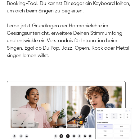
Linda
Booking-Tool. Du kannst Dir sogar ein Keyboard leihen,
Gesang / Vocal
Dirk
um dich beim Singen zu begleiten.
Gesang / Vocal
Mehira
Gesang / Vocal
Klara
Lerne jetzt Grundlagen der Harmonielehre im
Gesang / Vocal
Martina
Gesangsunterricht, erweitere Deinen Stimmumfang
Gesang / Vocal
Ela
und entwickle ein Verständnis für Intonation beim
Gesang / Vocal
Singen. Egal ob Du Pop, Jazz, Opern, Rock oder Metal
singen lernen willst.