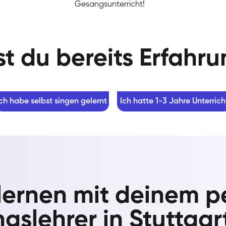
Gesangsunterricht!
t du bereits Erfahr
Ich habe selbst singen gelernt
Ich hatte 1-3 Jahre Unterrich
lernen mit deinem p
gslehrer in Stuttgar