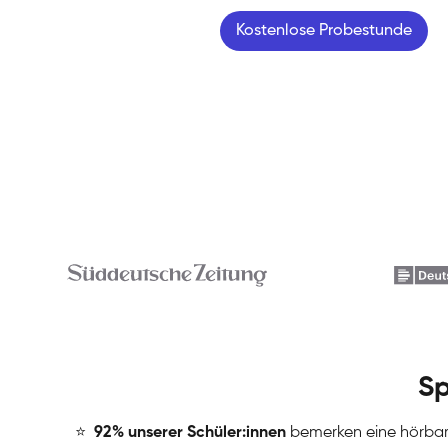
Kostenlose Probestunde
Sp
⭐
️
92% unserer Schüler:innen
bemerken eine hörba