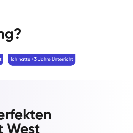
ung?
t
Ich hatte +3 Jahre Unterricht
erfekten
t West