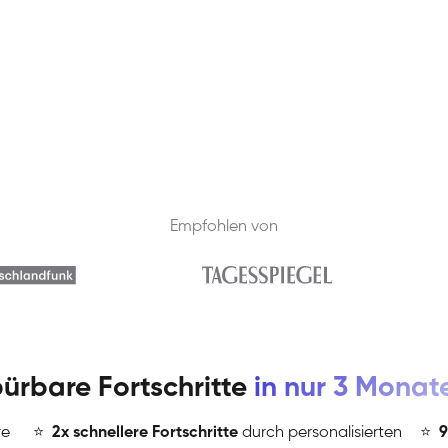
Empfohlen von
ürbare Fortschritte
in nur 3 Monat
re
⭐
️
2x schnellere Fortschritte
durch personalisierten
⭐
️
9