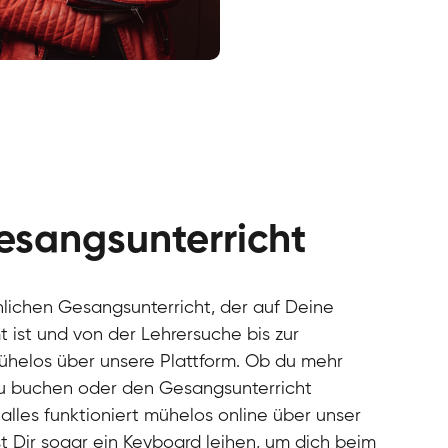
cal
cal
cal
cal
cal
cal
esangsunterricht
cal
cal
cal
önlichen Gesangsunterricht, der auf Deine
cal
 ist und von der Lehrersuche bis zur
cal
mühelos über unsere Plattform. Ob du mehr
cal
u buchen oder den Gesangsunterricht
cal
alles funktioniert mühelos online über unser
cal
cal
t Dir sogar ein Keyboard leihen, um dich beim