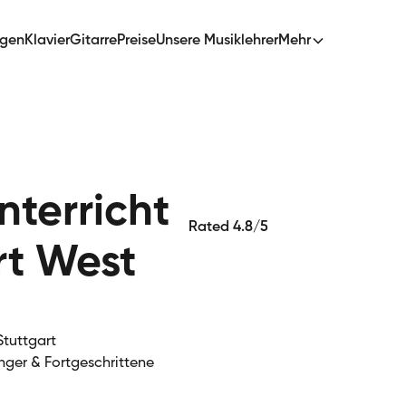
ngen
Klavier
Gitarre
Preise
Unsere Musiklehrer
Mehr
terricht
Rated 4.8/5
rt West
Stuttgart
nger & Fortgeschrittene