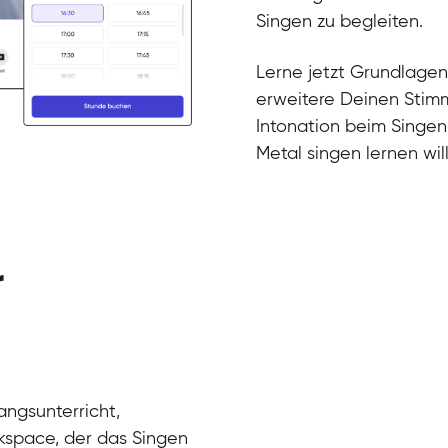
Gesang / Vo
Klara
Singen zu begleiten.
Gesang / Vo
Martina
Gesang / Vo
Ela
Lerne jetzt Grundlagen
Gesang / Vo
erweitere Deinen Stimm
Intonation beim Singen
Metal singen lernen will
r
angsunterricht,
kspace, der das Singen