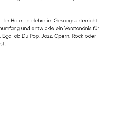
cal
cal
cal
 der Harmonielehre im Gesangsunterricht,
cal
umfang und entwickle ein Verständnis für
. Egal ob Du Pop, Jazz, Opern, Rock oder
st.