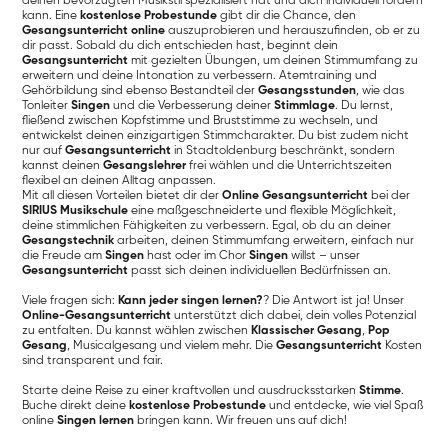
deinen bevorzugten Musikstil spezialisiert hat und dich individuell fördern
kann. Eine
kostenlose Probestunde
gibt dir die Chance, den
Gesangsunterricht online
auszuprobieren und herauszufinden, ob er zu
dir passt. Sobald du dich entschieden hast, beginnt dein
Gesangsunterricht
mit gezielten Übungen, um deinen Stimmumfang zu
erweitern und deine Intonation zu verbessern. Atemtraining und
Gehörbildung sind ebenso Bestandteil der
Gesangsstunden
, wie das
Tonleiter
Singen
und die Verbesserung deiner
Stimmlage
. Du lernst,
fließend zwischen Kopfstimme und Bruststimme zu wechseln, und
entwickelst deinen einzigartigen Stimmcharakter. Du bist zudem nicht
nur auf
Gesangsunterricht
in Stadtoldenburg beschränkt, sondern
kannst deinen
Gesangslehrer
frei wählen und die Unterrichtszeiten
flexibel an deinen Alltag anpassen.
Mit all diesen Vorteilen bietet dir der
Online Gesangsunterricht
bei der
SIRIUS Musikschule
eine maßgeschneiderte und flexible Möglichkeit,
deine stimmlichen Fähigkeiten zu verbessern. Egal, ob du an deiner
Gesangstechnik
arbeiten, deinen Stimmumfang erweitern, einfach nur
die Freude am
Singen
hast oder im Chor
Singen
willst – unser
Gesangsunterricht
passt sich deinen individuellen Bedürfnissen an.
Viele fragen sich:
Kann jeder singen lernen?
? Die Antwort ist ja! Unser
Online-Gesangsunterricht
unterstützt dich dabei, dein volles Potenzial
zu entfalten. Du kannst wählen zwischen
Klassischer Gesang
,
Pop
Gesang
, Musicalgesang und vielem mehr. Die
Gesangsunterricht
Kosten
sind transparent und fair.
Starte deine Reise zu einer kraftvollen und ausdrucksstarken
Stimme
.
Buche direkt deine
kostenlose Probestunde
und entdecke, wie viel Spaß
online
Singen lernen
bringen kann. Wir freuen uns auf dich!