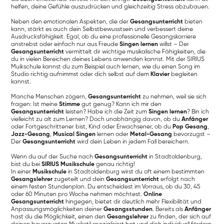
helfen, deine Gefühle auszudrücken und gleichzeitig Stress abzubauen.
Neben den emotionalen Aspekten, die der
Gesangsunterricht
bieten
kann, stärkt es auch dein Selbstbewusstsein und verbessert deine
Ausdrucksfähigkeit. Egal, ob du eine professionelle Gesangskarriere
anstrebst oder einfach nur aus Freude
Singen lernen
willst – Der
Gesangsunterricht
vermittelt dir wichtige musikalische Fähigkeiten, die
du in vielen Bereichen deines Lebens anwenden kannst. Mit der SIRIUS
Muikschule kannst du zum Beispiel auch lernen, wie du einen Song im
Studio richtig aufnimmst oder dich selbst auf dem
Klavier
begleiten
kannst.
Manche Menschen zögern,
Gesangsunterricht
zu nehmen, weil sie sich
fragen: Ist meine
Stimme
gut genug? Kann ich mir den
Gesangsunterricht
leisten? Habe ich die Zeit zum
Singen lernen
? Bin ich
vielleicht zu alt zum Lernen? Doch unabhängig davon, ob du
Anfänger
oder Fortgeschrittener bist, Kind oder Erwachsener, ob du
Pop Gesang
,
Jazz-Gesang
,
Musical Singen
lernen oder
Metal-Gesang
bevorzugst –
Der
Gesangsunterricht
wird dein Leben in jedem Fall bereichern.
Wenn du auf der Suche nach
Gesangsunterricht
in Stadtoldenburg,
bist du bei
SIRIUS Musikschule
genau richtig!
In einer
Musikschule
in Stadtoldenburg wirst du oft einem bestimmten
Gesangslehrer
zugeteilt und dein
Gesangsunterricht
erfolgt nach
einem festen Stundenplan. Du entscheidest im Vorraus, ob du 30, 45
oder 60 Minuten pro Woche nehmen möchtest.
Online
Gesangsunterricht
hingegen, bietet dir deutlich mehr Flexibilität und
Anpassungsmöglichkeiten deiner
Gesangsstunden
. Bereits als
Anfänger
hast du die Möglichkeit, einen den
Gesangslehrer
zu finden, der sich auf