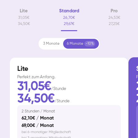
Lite
Standard
Pro
31,05€
26,70€
24,53€
34,50€
29,67€
27,25€
3 Monate
6 Monate
-10%
Lite
Perfekt zum Anfang.
F
31,05€
/Stunde
34,50€
/Stunde
2 Stunden / Monat
62,10€ / Monat
69,00€ / Monat
bei 6-monatiger Mitgliedschaft
bei 3-monatiger Mitgliedschaft