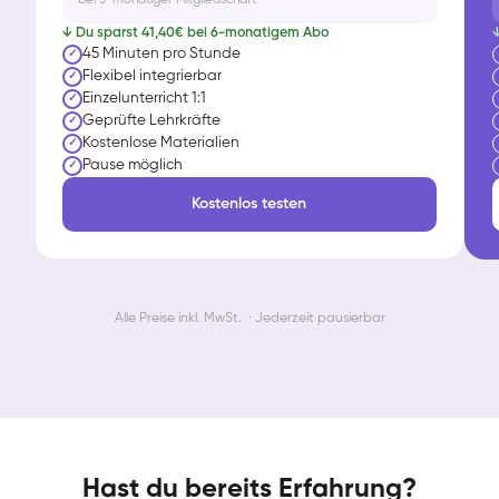
↓ Du sparst 41,40€ bei 6-monatigem Abo
↓
45 Minuten pro Stunde
✓
Flexibel integrierbar
✓
Einzelunterricht 1:1
✓
Geprüfte Lehrkräfte
✓
Kostenlose Materialien
✓
Pause möglich
✓
Kostenlos testen
Alle Preise inkl. MwSt. · Jederzeit pausierbar
Hast du bereits Erfahrung?