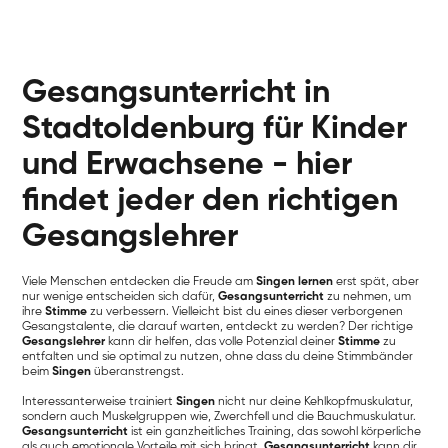
Gesangsunterricht in
Stadtoldenburg für Kinder
und Erwachsene - hier
findet jeder den richtigen
Gesangslehrer
Viele Menschen entdecken die Freude am
Singen lernen
erst spät, aber
nur wenige entscheiden sich dafür,
Gesangsunterricht
zu nehmen, um
ihre
Stimme
zu verbessern. Vielleicht bist du eines dieser verborgenen
Gesangstalente, die darauf warten, entdeckt zu werden? Der richtige
Gesangslehrer
kann dir helfen, das volle Potenzial deiner
Stimme
zu
entfalten und sie optimal zu nutzen, ohne dass du deine Stimmbänder
beim
Singen
überanstrengst.
Interessanterweise trainiert
Singen
nicht nur deine Kehlkopfmuskulatur,
sondern auch Muskelgruppen wie, Zwerchfell und die Bauchmuskulatur.
Gesangsunterricht
ist ein ganzheitliches Training, das sowohl körperliche
als auch emotionale Vorteile mit sich bringt.
Gesangsunterricht
kann dir