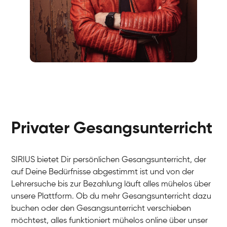
Fabio
Gesang / Vocal
Richard
Gesang / Vocal
Eva Lima
Gesang / Vocal
Lynn
Gesang / Vocal
Basak
Privater Gesangsunterricht
Gesang / Vocal
Anna
Gesang / Vocal
Julia
Gesang / Vocal
Patricia
SIRIUS bietet Dir persönlichen Gesangsunterricht, der
Gesang / Vocal
Aisuluu
auf Deine Bedürfnisse abgestimmt ist und von der
Gesang / Vocal
Birga
Lehrersuche bis zur Bezahlung läuft alles mühelos über
Gesang / Vocal
Ondřej
unsere Plattform. Ob du mehr Gesangsunterricht dazu
Gesang / Vocal
Sonja
buchen oder den Gesangsunterricht verschieben
Gesang / Vocal
Giulia
möchtest, alles funktioniert mühelos online über unser
Gesang / Vocal