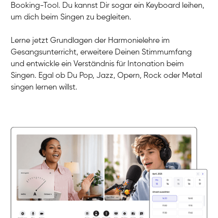
Linda
Booking-Tool. Du kannst Dir sogar ein Keyboard leihen,
Gesang / Vocal
Dirk
um dich beim Singen zu begleiten.
Gesang / Vocal
Mehira
Gesang / Vocal
Klara
Lerne jetzt Grundlagen der Harmonielehre im
Gesang / Vocal
Martina
Gesangsunterricht, erweitere Deinen Stimmumfang
Gesang / Vocal
Ela
und entwickle ein Verständnis für Intonation beim
Gesang / Vocal
Singen. Egal ob Du Pop, Jazz, Opern, Rock oder Metal
singen lernen willst.