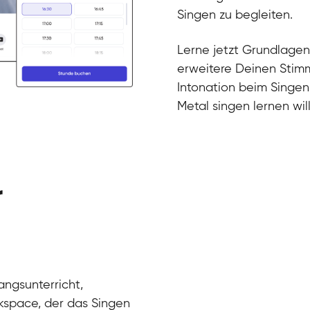
Gesang / Vo
Klara
Singen zu begleiten.
Gesang / Vo
Martina
Gesang / Vo
Ela
Lerne jetzt Grundlagen
Gesang / Vo
erweitere Deinen Stimm
Intonation beim Singen
Metal singen lernen will
r
angsunterricht,
kspace, der das Singen