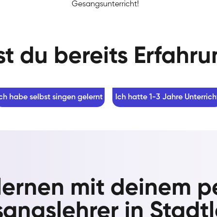
Gesangsunterricht!
t du bereits Erfahr
Ich habe selbst singen gelernt
Ich hatte 1-3 Jahre Unterrich
lernen mit deinem p
angslehrer in Stadt