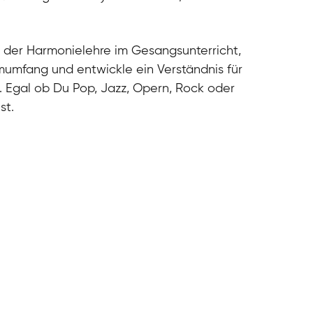
cal
cal
cal
 der Harmonielehre im Gesangsunterricht,
cal
umfang und entwickle ein Verständnis für
. Egal ob Du Pop, Jazz, Opern, Rock oder
st.