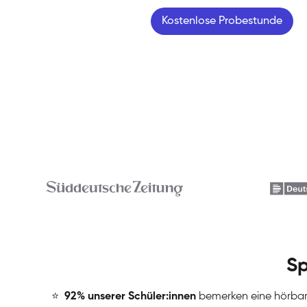
Kostenlose Probestunde
Sp
⭐
️
92% unserer Schüler:innen
bemerken eine hörba