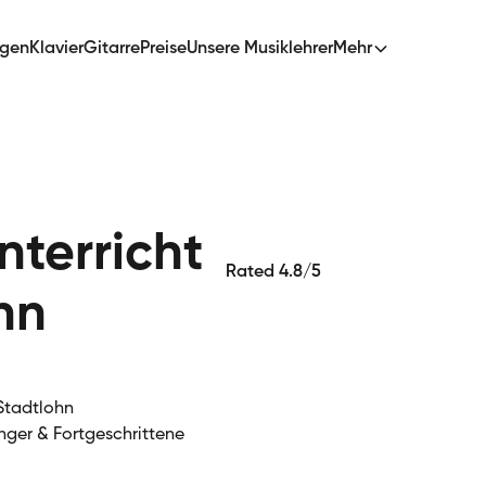
ngen
Klavier
Gitarre
Preise
Unsere Musiklehrer
Mehr
terricht
Rated 4.8/5
hn
Stadtlohn
nger & Fortgeschrittene