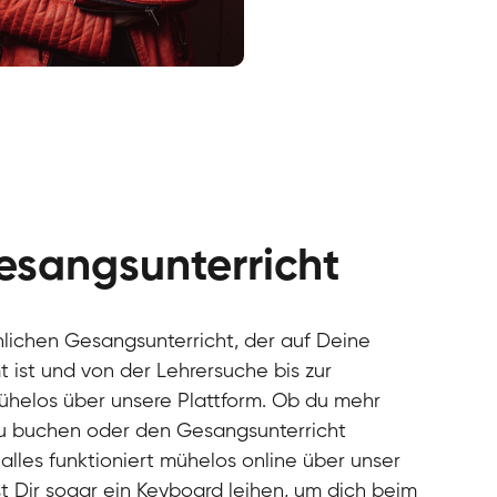
cal
cal
cal
cal
cal
cal
esangsunterricht
cal
cal
cal
önlichen Gesangsunterricht, der auf Deine
cal
 ist und von der Lehrersuche bis zur
cal
mühelos über unsere Plattform. Ob du mehr
cal
u buchen oder den Gesangsunterricht
cal
alles funktioniert mühelos online über unser
cal
cal
t Dir sogar ein Keyboard leihen, um dich beim