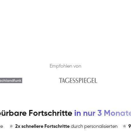
Empfohlen von
ürbare Fortschritte
in nur 3 Monat
re
⭐
️
2x schnellere Fortschritte
durch personalisierten
⭐
️
9