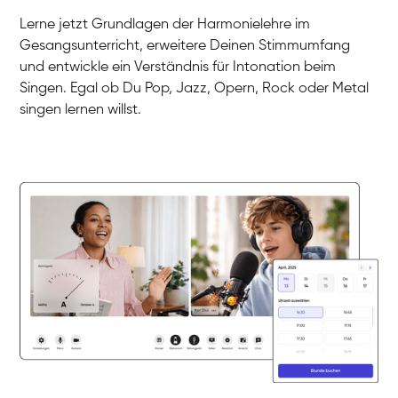
Gesang / Vocal
Klara
Lerne jetzt Grundlagen der Harmonielehre im
Gesang / Vocal
Martina
Gesangsunterricht, erweitere Deinen Stimmumfang
Gesang / Vocal
Ela
und entwickle ein Verständnis für Intonation beim
Gesang / Vocal
Singen. Egal ob Du Pop, Jazz, Opern, Rock oder Metal
singen lernen willst.