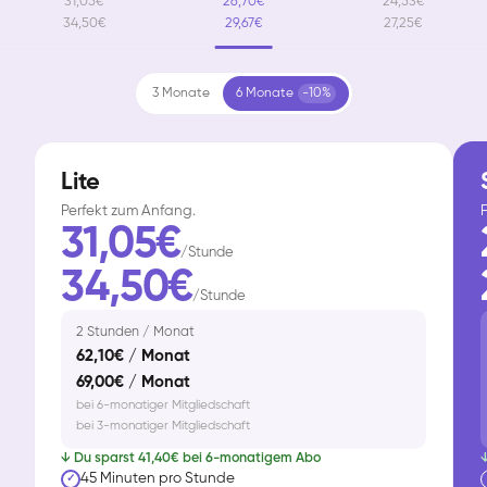
31,05€
26,70€
24,53€
34,50€
29,67€
27,25€
3 Monate
6 Monate
-10%
Lite
Perfekt zum Anfang.
F
31,05€
/Stunde
34,50€
/Stunde
2 Stunden / Monat
62,10€ / Monat
69,00€ / Monat
bei 6-monatiger Mitgliedschaft
bei 3-monatiger Mitgliedschaft
↓ Du sparst 41,40€ bei 6-monatigem Abo
↓
45 Minuten pro Stunde
✓