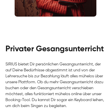
Fabio
Gesang / Vocal
Richard
Gesang / Vocal
Eva Lima
Gesang / Vocal
Lynn
Gesang / Vocal
Basak
Privater Gesangsunterricht
Gesang / Vocal
Anna
Gesang / Vocal
Julia
Gesang / Vocal
Patricia
SIRIUS bietet Dir persönlichen Gesangsunterricht, der
Gesang / Vocal
Aisuluu
auf Deine Bedürfnisse abgestimmt ist und von der
Gesang / Vocal
Birga
Lehrersuche bis zur Bezahlung läuft alles mühelos über
Gesang / Vocal
Ondřej
unsere Plattform. Ob du mehr Gesangsunterricht dazu
Gesang / Vocal
Sonja
buchen oder den Gesangsunterricht verschieben
Gesang / Vocal
Giulia
möchtest, alles funktioniert mühelos online über unser
Gesang / Vocal
Linda
Booking-Tool. Du kannst Dir sogar ein Keyboard leihen,
Gesang / Vocal
Dirk
um dich beim Singen zu begleiten.
Gesang / Vocal
Mehira