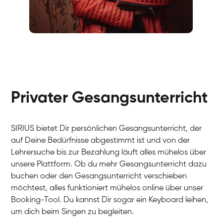
Fabio
Gesang / Vocal
Richard
Gesang / Vocal
Eva Lima
Gesang / Vocal
Lynn
Gesang / Vocal
Basak
Privater Gesangsunterricht
Gesang / Vocal
Anna
Gesang / Vocal
Julia
Gesang / Vocal
Patricia
SIRIUS bietet Dir persönlichen Gesangsunterricht, der
Gesang / Vocal
Aisuluu
auf Deine Bedürfnisse abgestimmt ist und von der
Gesang / Vocal
Birga
Lehrersuche bis zur Bezahlung läuft alles mühelos über
Gesang / Vocal
Ondřej
unsere Plattform. Ob du mehr Gesangsunterricht dazu
Gesang / Vocal
Sonja
buchen oder den Gesangsunterricht verschieben
Gesang / Vocal
Giulia
möchtest, alles funktioniert mühelos online über unser
Gesang / Vocal
Linda
Booking-Tool. Du kannst Dir sogar ein Keyboard leihen,
Gesang / Vocal
Dirk
um dich beim Singen zu begleiten.
Gesang / Vocal
Mehira