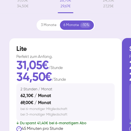
31,05€
26,70€
24,53€
34,50€
29,67€
27,25€
3 Monate
6 Monate
-10%
Lite
Perfekt zum Anfang.
F
31,05€
/Stunde
34,50€
/Stunde
2 Stunden / Monat
62,10€ / Monat
69,00€ / Monat
bei 6-monatiger Mitgliedschaft
bei 3-monatiger Mitgliedschaft
↓ Du sparst 41,40€ bei 6-monatigem Abo
↓
45 Minuten pro Stunde
✓