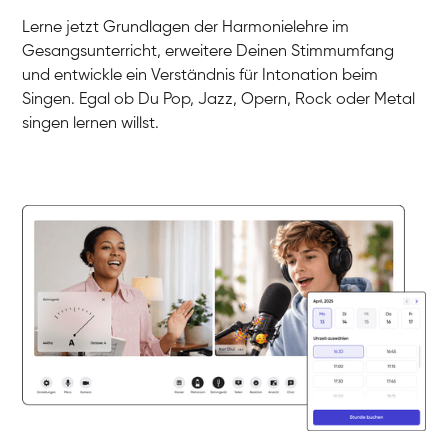
Gesang / Vocal
Klara
Lerne jetzt Grundlagen der Harmonielehre im
Gesang / Vocal
Martina
Gesangsunterricht, erweitere Deinen Stimmumfang
Gesang / Vocal
Ela
und entwickle ein Verständnis für Intonation beim
Gesang / Vocal
Singen. Egal ob Du Pop, Jazz, Opern, Rock oder Metal
singen lernen willst.