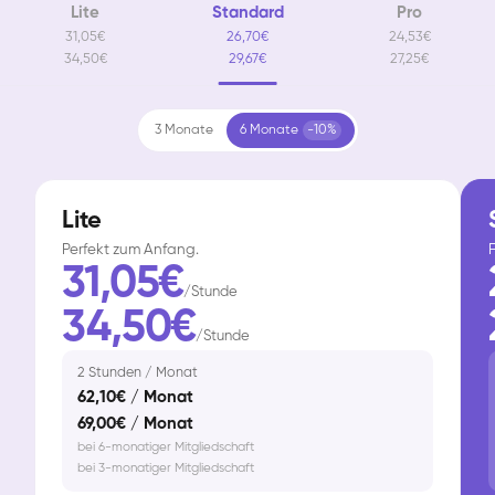
Lite
Standard
Pro
31,05€
26,70€
24,53€
34,50€
29,67€
27,25€
3 Monate
6 Monate
-10%
Lite
Perfekt zum Anfang.
F
31,05€
/Stunde
34,50€
/Stunde
2 Stunden / Monat
62,10€ / Monat
69,00€ / Monat
bei 6-monatiger Mitgliedschaft
bei 3-monatiger Mitgliedschaft