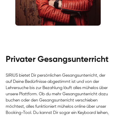
Fabio
Gesang / Vocal
Richard
Gesang / Vocal
Eva Lima
Gesang / Vocal
Lynn
Gesang / Vocal
Basak
Privater Gesangsunterricht
Gesang / Vocal
Anna
Gesang / Vocal
Julia
Gesang / Vocal
Patricia
SIRIUS bietet Dir persönlichen Gesangsunterricht, der
Gesang / Vocal
Aisuluu
auf Deine Bedürfnisse abgestimmt ist und von der
Gesang / Vocal
Birga
Lehrersuche bis zur Bezahlung läuft alles mühelos über
Gesang / Vocal
Ondřej
unsere Plattform. Ob du mehr Gesangsunterricht dazu
Gesang / Vocal
Sonja
buchen oder den Gesangsunterricht verschieben
Gesang / Vocal
Giulia
möchtest, alles funktioniert mühelos online über unser
Gesang / Vocal
Linda
Booking-Tool. Du kannst Dir sogar ein Keyboard leihen,
Gesang / Vocal