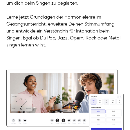
Dirk
um dich beim Singen zu begleiten.
Gesang / Vocal
Mehira
Gesang / Vocal
Klara
Lerne jetzt Grundlagen der Harmonielehre im
Gesang / Vocal
Martina
Gesangsunterricht, erweitere Deinen Stimmumfang
Gesang / Vocal
Ela
und entwickle ein Verständnis für Intonation beim
Gesang / Vocal
Singen. Egal ob Du Pop, Jazz, Opern, Rock oder Metal
singen lernen willst.