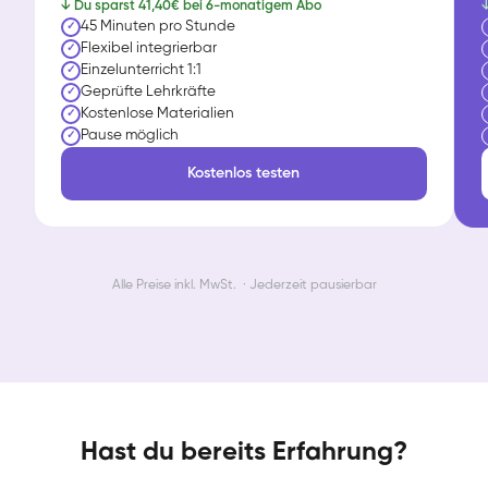
↓ Du sparst 41,40€ bei 6-monatigem Abo
↓
45 Minuten pro Stunde
✓
Flexibel integrierbar
✓
Einzelunterricht 1:1
✓
Geprüfte Lehrkräfte
✓
Kostenlose Materialien
✓
Pause möglich
✓
Kostenlos testen
Alle Preise inkl. MwSt. · Jederzeit pausierbar
Hast du bereits Erfahrung?