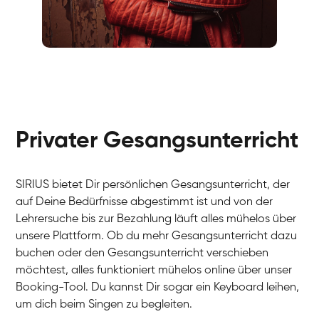
Fabio
Gesang / Vocal
Richard
Gesang / Vocal
Eva Lima
Gesang / Vocal
Lynn
Gesang / Vocal
Basak
Privater Gesangsunterricht
Gesang / Vocal
Anna
Gesang / Vocal
Julia
Gesang / Vocal
Patricia
SIRIUS bietet Dir persönlichen Gesangsunterricht, der
Gesang / Vocal
Aisuluu
auf Deine Bedürfnisse abgestimmt ist und von der
Gesang / Vocal
Birga
Lehrersuche bis zur Bezahlung läuft alles mühelos über
Gesang / Vocal
Ondřej
unsere Plattform. Ob du mehr Gesangsunterricht dazu
Gesang / Vocal
Sonja
buchen oder den Gesangsunterricht verschieben
Gesang / Vocal
Giulia
möchtest, alles funktioniert mühelos online über unser
Gesang / Vocal
Linda
Booking-Tool. Du kannst Dir sogar ein Keyboard leihen,
Gesang / Vocal
Dirk
um dich beim Singen zu begleiten.
Gesang / Vocal
Mehira