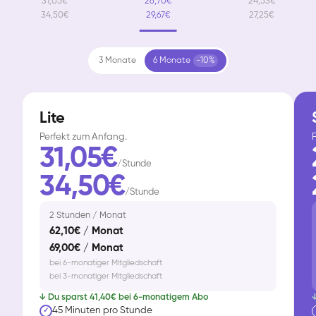
31,05€
26,70€
24,53€
34,50€
29,67€
27,25€
3 Monate
6 Monate
-10%
Lite
Perfekt zum Anfang.
F
31,05€
/Stunde
34,50€
/Stunde
2 Stunden / Monat
62,10€ / Monat
69,00€ / Monat
bei 6-monatiger Mitgliedschaft
bei 3-monatiger Mitgliedschaft
↓ Du sparst 41,40€ bei 6-monatigem Abo
↓
45 Minuten pro Stunde
✓