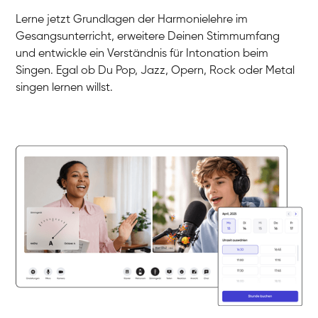
Gesang / Vocal
Klara
Lerne jetzt Grundlagen der Harmonielehre im
Gesang / Vocal
Martina
Gesangsunterricht, erweitere Deinen Stimmumfang
Gesang / Vocal
Ela
und entwickle ein Verständnis für Intonation beim
Gesang / Vocal
Singen. Egal ob Du Pop, Jazz, Opern, Rock oder Metal
singen lernen willst.