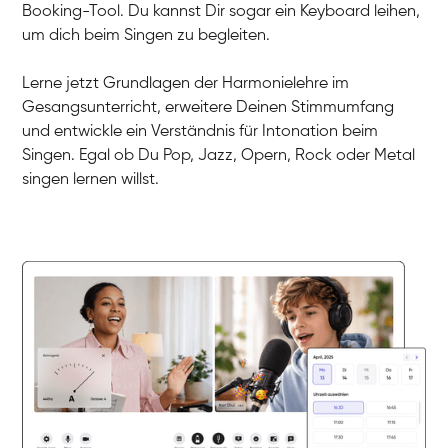
Linda
Booking-Tool. Du kannst Dir sogar ein Keyboard leihen,
Gesang / Vocal
Dirk
um dich beim Singen zu begleiten.
Gesang / Vocal
Mehira
Gesang / Vocal
Klara
Lerne jetzt Grundlagen der Harmonielehre im
Gesang / Vocal
Martina
Gesangsunterricht, erweitere Deinen Stimmumfang
Gesang / Vocal
Ela
und entwickle ein Verständnis für Intonation beim
Gesang / Vocal
Singen. Egal ob Du Pop, Jazz, Opern, Rock oder Metal
singen lernen willst.