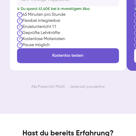
↓ Du sparst 41,40€ bei 6-monatigem Abo
↓
45 Minuten pro Stunde
✓
Flexibel integrierbar
✓
Einzelunterricht 1:1
✓
Geprüfte Lehrkräfte
✓
Kostenlose Materialien
✓
Pause möglich
✓
Kostenlos testen
Alle Preise inkl. MwSt. · Jederzeit pausierbar
Hast du bereits Erfahrung?