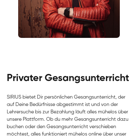
Fabio
Gesang / Vocal
Richard
Gesang / Vocal
Eva Lima
Gesang / Vocal
Lynn
Gesang / Vocal
Basak
Privater Gesangsunterricht
Gesang / Vocal
Anna
Gesang / Vocal
Julia
Gesang / Vocal
Patricia
SIRIUS bietet Dir persönlichen Gesangsunterricht, der
Gesang / Vocal
Aisuluu
auf Deine Bedürfnisse abgestimmt ist und von der
Gesang / Vocal
Birga
Lehrersuche bis zur Bezahlung läuft alles mühelos über
Gesang / Vocal
Ondřej
unsere Plattform. Ob du mehr Gesangsunterricht dazu
Gesang / Vocal
Sonja
buchen oder den Gesangsunterricht verschieben
Gesang / Vocal
Giulia
möchtest, alles funktioniert mühelos online über unser
Gesang / Vocal