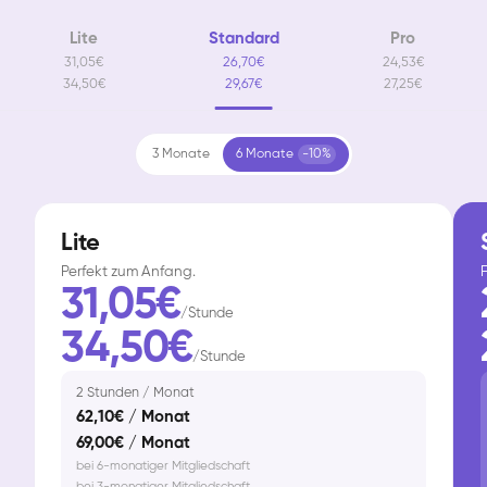
Lite
Standard
Pro
31,05€
26,70€
24,53€
34,50€
29,67€
27,25€
3 Monate
6 Monate
-10%
Lite
Perfekt zum Anfang.
F
31,05€
/Stunde
34,50€
/Stunde
2 Stunden / Monat
62,10€ / Monat
69,00€ / Monat
bei 6-monatiger Mitgliedschaft
bei 3-monatiger Mitgliedschaft