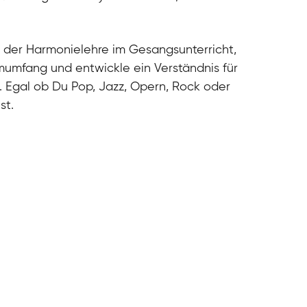
cal
cal
cal
 der Harmonielehre im Gesangsunterricht,
cal
umfang und entwickle ein Verständnis für
. Egal ob Du Pop, Jazz, Opern, Rock oder
st.