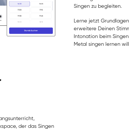
Gesang / Vo
Klara
Singen zu begleiten.
Gesang / Vo
Martina
Gesang / Vo
Ela
Lerne jetzt Grundlagen
Gesang / Vo
erweitere Deinen Stimm
Intonation beim Singen
Metal singen lernen will
r
angsunterricht,
kspace, der das Singen