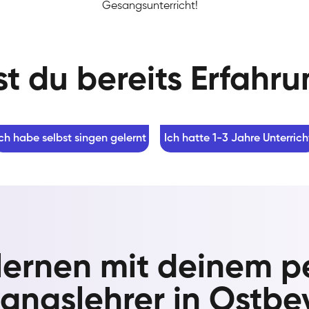
Gesangsunterricht!
t du bereits Erfahr
Ich habe selbst singen gelernt
Ich hatte 1-3 Jahre Unterrich
lernen mit deinem p
angslehrer in Ostbe