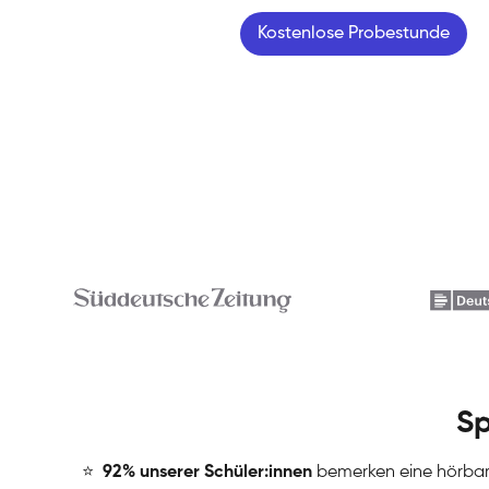
Kostenlose Probestunde
Sp
⭐
️
92% unserer Schüler:innen
bemerken eine hörba