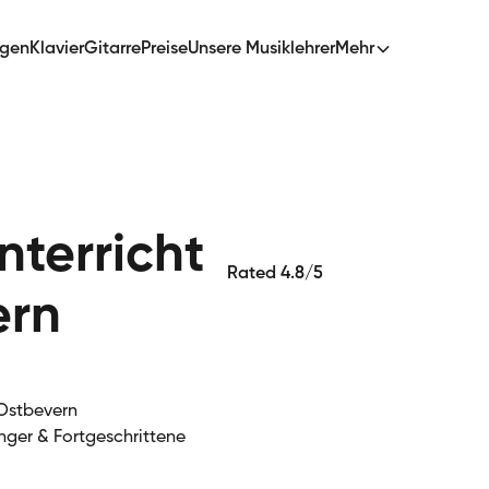
ngen
Klavier
Gitarre
Preise
Unsere Musiklehrer
Mehr
terricht
Rated 4.8/5
ern
 Ostbevern
nger & Fortgeschrittene