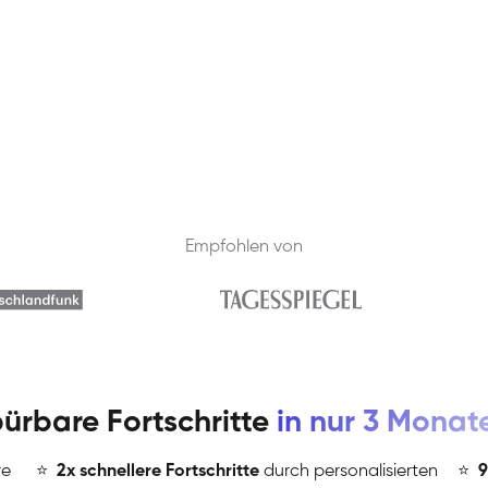
Empfohlen von
ürbare Fortschritte
in nur 3 Monat
re
⭐
️
2x schnellere Fortschritte
durch personalisierten
⭐
️
9