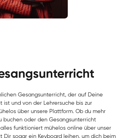
cal
cal
cal
cal
cal
cal
esangsunterricht
cal
cal
cal
önlichen Gesangsunterricht, der auf Deine
cal
 ist und von der Lehrersuche bis zur
cal
mühelos über unsere Plattform. Ob du mehr
cal
u buchen oder den Gesangsunterricht
cal
alles funktioniert mühelos online über unser
cal
cal
t Dir sogar ein Keyboard leihen, um dich beim