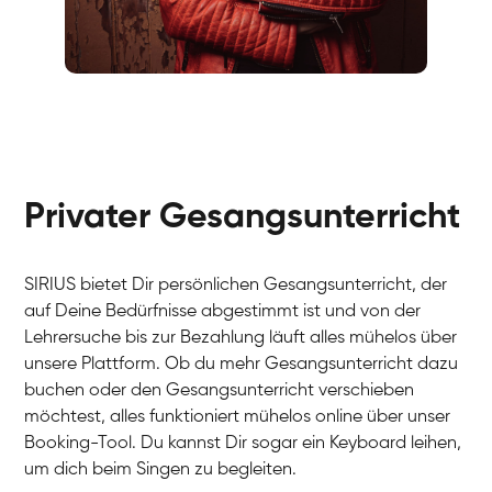
Fabio
Gesang / Vocal
Richard
Gesang / Vocal
Eva Lima
Gesang / Vocal
Lynn
Gesang / Vocal
Basak
Privater Gesangsunterricht
Gesang / Vocal
Anna
Gesang / Vocal
Julia
Gesang / Vocal
Patricia
SIRIUS bietet Dir persönlichen Gesangsunterricht, der
Gesang / Vocal
Aisuluu
auf Deine Bedürfnisse abgestimmt ist und von der
Gesang / Vocal
Birga
Lehrersuche bis zur Bezahlung läuft alles mühelos über
Gesang / Vocal
Ondřej
unsere Plattform. Ob du mehr Gesangsunterricht dazu
Gesang / Vocal
Sonja
buchen oder den Gesangsunterricht verschieben
Gesang / Vocal
Giulia
möchtest, alles funktioniert mühelos online über unser
Gesang / Vocal
Linda
Booking-Tool. Du kannst Dir sogar ein Keyboard leihen,
Gesang / Vocal
Dirk
um dich beim Singen zu begleiten.
Gesang / Vocal
Mehira