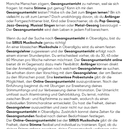
Manche Menschen zögern,
Gesangsunterricht
zu nehmen, weil sie sich
fragen: Ist meine
Stimme
gut genug? Kann ich mir den
Gesangsunterricht
leisten? Habe ich die Zeit zum
Singen lernen
? Bin ich
vielleicht zu alt zum Lernen? Doch unabhängig davon, ob du
Anfänger
oder Fortgeschrittener bist, Kind oder Erwachsener, ob du
Pop Gesang
,
Jazz-Gesang
,
Musical Singen
lernen oder
Metal-Gesang
bevorzugst –
Der
Gesangsunterricht
wird dein Leben in jedem Fall bereichern.
Wenn du auf der Suche nach
Gesangsunterricht
in Oberallgäu, bist du
bei
SIRIUS Musikschule
genau richtig!
An einer klassischen
Musikschule
in Oberallgäu wirst du einem festen
Gesangslehrer
zugewiesen und der
Gesangsunterricht
erfolgt nach
einem starren Stundenplan. Du entscheidest vorher, ob du 30, 45 oder
60 Minuten pro Woche nehmen möchtest. Der
Gesangsunterricht online
bietet dir im Gegensatz dazu mehr Flexibilität.
Anfänger
können direkt
bei der Anmeldung angeben nach welchem
Gesangslehrer
sie suchen.
Sie erhalten dann den Vorschlag mit dem
Gesangslehrer
, der am Besten
zu den Wünschen passt. Eine
kostenlose Probestunde
gibt dir die
Möglichkeit, den
Online Gesangsunterricht
auszuprobieren. Nach der
Einführung beginnst du mit Übungen zur Erweiterung deines
Stimmumfangs und zur Verbesserung deiner Intonation. Der Unterricht
umfasst auch Atemtraining und Gehörbildung. Du lernst, nahtlos
zwischen Brust- und Kopfstimme zu wechseln, wodurch du einen
individuellen Stimmcharakter entwickelst. Du hast die Freiheit, deinen
Gesangslehrer
auszuwählen und zwar nicht nur aus dem
Gesangsunterricht
in Oberallgäu. Zusätzlich kannst deine Zeiten für die
Gesangsstunden
flexibel nach deinen Bedürfnissen festlegen.
Der
Online-Gesangsunterricht
bei der
SIRIUS Musikschule
gibt dir die
Freiheit, deine
Stimme
flexibel und individuel zu trainieren. Egal, ob du