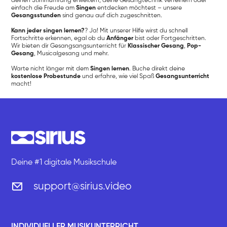
deinen Stimmumfang erweitern, deine Gesangtechnik verfeinern oder
einfach die Freude am
Singen
entdecken möchtest – unsere
Gesangsstunden
sind genau auf dich zugeschnitten.
Kann jeder singen lernen?
? Ja! Mit unserer Hilfe wirst du schnell
Fortschritte erkennen, egal ob du
Anfänger
bist oder Fortgeschritten.
Wir bieten dir Gesangsangsunterricht für
Klassischer Gesang
,
Pop-
Gesang
, Musicalgesang und mehr.
Warte nicht länger mit dem
Singen lernen
. Buche direkt deine
kostenlose Probestunde
und erfahre, wie viel Spaß
Gesangsunterricht
macht!
Deine #1 digitale Musikschule
support@sirius.video
INDIVIDUELLER MUSIKUNTERRICHT