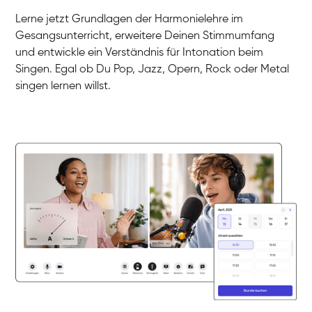
Gesang / Vocal
Klara
Lerne jetzt Grundlagen der Harmonielehre im
Gesang / Vocal
Martina
Gesangsunterricht, erweitere Deinen Stimmumfang
Gesang / Vocal
Ela
und entwickle ein Verständnis für Intonation beim
Gesang / Vocal
Singen. Egal ob Du Pop, Jazz, Opern, Rock oder Metal
singen lernen willst.