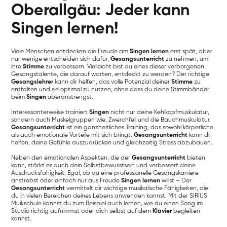
Oberallgäu: Jeder kann
Singen lernen!
Viele Menschen entdecken die Freude am
Singen lernen
erst spät, aber
nur wenige entscheiden sich dafür,
Gesangsunterricht
zu nehmen, um
ihre
Stimme
zu verbessern. Vielleicht bist du eines dieser verborgenen
Gesangstalente, die darauf warten, entdeckt zu werden? Der richtige
Gesangslehrer
kann dir helfen, das volle Potenzial deiner
Stimme
zu
entfalten und sie optimal zu nutzen, ohne dass du deine Stimmbänder
beim
Singen
überanstrengst.
Interessanterweise trainiert
Singen
nicht nur deine Kehlkopfmuskulatur,
sondern auch Muskelgruppen wie, Zwerchfell und die Bauchmuskulatur.
Gesangsunterricht
ist ein ganzheitliches Training, das sowohl körperliche
als auch emotionale Vorteile mit sich bringt.
Gesangsunterricht
kann dir
helfen, deine Gefühle auszudrücken und gleichzeitig Stress abzubauen.
Neben den emotionalen Aspekten, die der
Gesangsunterricht
bieten
kann, stärkt es auch dein Selbstbewusstsein und verbessert deine
Ausdrucksfähigkeit. Egal, ob du eine professionelle Gesangskarriere
anstrebst oder einfach nur aus Freude
Singen lernen
willst – Der
Gesangsunterricht
vermittelt dir wichtige musikalische Fähigkeiten, die
du in vielen Bereichen deines Lebens anwenden kannst. Mit der SIRIUS
Muikschule kannst du zum Beispiel auch lernen, wie du einen Song im
Studio richtig aufnimmst oder dich selbst auf dem
Klavier
begleiten
kannst.