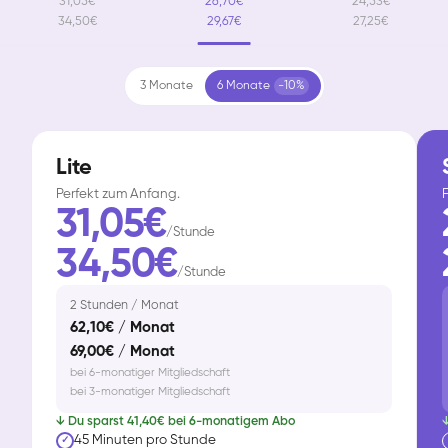
31,05€
26,70€
24,53€
34,50€
29,67€
27,25€
3 Monate
6 Monate
-10%
Lite
Perfekt zum Anfang.
F
31,05€
/Stunde
34,50€
/Stunde
2 Stunden / Monat
62,10€ / Monat
69,00€ / Monat
bei 6-monatiger Mitgliedschaft
bei 3-monatiger Mitgliedschaft
↓ Du sparst 41,40€ bei 6-monatigem Abo
↓
45 Minuten pro Stunde
✓