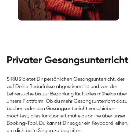
Fabio
Gesang / Vocal
Richard
Gesang / Vocal
Eva Lima
Gesang / Vocal
Lynn
Gesang / Vocal
Basak
Privater Gesangsunterricht
Gesang / Vocal
Anna
Gesang / Vocal
Julia
Gesang / Vocal
Patricia
SIRIUS bietet Dir persönlichen Gesangsunterricht, der
Gesang / Vocal
Aisuluu
auf Deine Bedürfnisse abgestimmt ist und von der
Gesang / Vocal
Birga
Lehrersuche bis zur Bezahlung läuft alles mühelos über
Gesang / Vocal
Ondřej
unsere Plattform. Ob du mehr Gesangsunterricht dazu
Gesang / Vocal
Sonja
buchen oder den Gesangsunterricht verschieben
Gesang / Vocal
Giulia
möchtest, alles funktioniert mühelos online über unser
Gesang / Vocal
Linda
Booking-Tool. Du kannst Dir sogar ein Keyboard leihen,
Gesang / Vocal
Dirk
um dich beim Singen zu begleiten.
Gesang / Vocal
Mehira