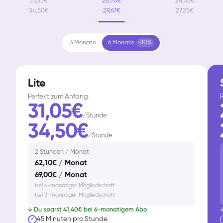
31,05€
26,70€
24,53€
34,50€
29,67€
27,25€
3 Monate
6 Monate
-10%
Lite
Perfekt zum Anfang.
F
31,05€
/Stunde
34,50€
/Stunde
2 Stunden / Monat
62,10€ / Monat
69,00€ / Monat
bei 6-monatiger Mitgliedschaft
bei 3-monatiger Mitgliedschaft
↓ Du sparst 41,40€ bei 6-monatigem Abo
↓
45 Minuten pro Stunde
✓