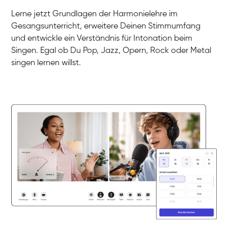
Gesang / Vocal
Klara
Lerne jetzt Grundlagen der Harmonielehre im
Gesang / Vocal
Martina
Gesangsunterricht, erweitere Deinen Stimmumfang
Gesang / Vocal
Ela
und entwickle ein Verständnis für Intonation beim
Gesang / Vocal
Singen. Egal ob Du Pop, Jazz, Opern, Rock oder Metal
singen lernen willst.