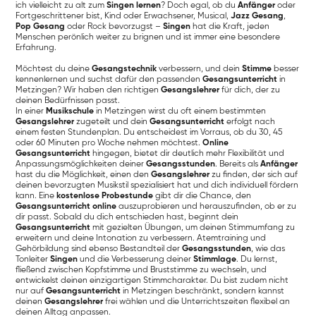
ich vielleicht zu alt zum
Singen lernen
? Doch egal, ob du
Anfänger
oder
Fortgeschrittener bist, Kind oder Erwachsener, Musical,
Jazz Gesang
,
Pop Gesang
oder Rock bevorzugst –
Singen
hat die Kraft, jeden
Menschen perönlich weiter zu brignen und ist immer eine besondere
Erfahrung.
Möchtest du deine
Gesangstechnik
verbessern, und dein
Stimme
besser
kennenlernen und suchst dafür den passenden
Gesangsunterricht
in
Metzingen? Wir haben den richtigen
Gesangslehrer
für dich, der zu
deinen Bedürfnissen passt.
In einer
Musikschule
in Metzingen wirst du oft einem bestimmten
Gesangslehrer
zugeteilt und dein
Gesangsunterricht
erfolgt nach
einem festen Stundenplan. Du entscheidest im Vorraus, ob du 30, 45
oder 60 Minuten pro Woche nehmen möchtest.
Online
Gesangsunterricht
hingegen, bietet dir deutlich mehr Flexibilität und
Anpassungsmöglichkeiten deiner
Gesangsstunden
. Bereits als
Anfänger
hast du die Möglichkeit, einen den
Gesangslehrer
zu finden, der sich auf
deinen bevorzugten Musikstil spezialisiert hat und dich individuell fördern
kann. Eine
kostenlose Probestunde
gibt dir die Chance, den
Gesangsunterricht online
auszuprobieren und herauszufinden, ob er zu
dir passt. Sobald du dich entschieden hast, beginnt dein
Gesangsunterricht
mit gezielten Übungen, um deinen Stimmumfang zu
erweitern und deine Intonation zu verbessern. Atemtraining und
Gehörbildung sind ebenso Bestandteil der
Gesangsstunden
, wie das
Tonleiter
Singen
und die Verbesserung deiner
Stimmlage
. Du lernst,
fließend zwischen Kopfstimme und Bruststimme zu wechseln, und
entwickelst deinen einzigartigen Stimmcharakter. Du bist zudem nicht
nur auf
Gesangsunterricht
in Metzingen beschränkt, sondern kannst
deinen
Gesangslehrer
frei wählen und die Unterrichtszeiten flexibel an
deinen Alltag anpassen.