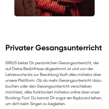
Fabio
Gesang / Vocal
Richard
Gesang / Vocal
Eva Lima
Gesang / Vocal
Lynn
Gesang / Vocal
Basak
Privater Gesangsunterricht
Gesang / Vocal
Anna
Gesang / Vocal
Julia
Gesang / Vocal
Patricia
SIRIUS bietet Dir persönlichen Gesangsunterricht, der
Gesang / Vocal
Aisuluu
auf Deine Bedürfnisse abgestimmt ist und von der
Gesang / Vocal
Birga
Lehrersuche bis zur Bezahlung läuft alles mühelos über
Gesang / Vocal
Ondřej
unsere Plattform. Ob du mehr Gesangsunterricht dazu
Gesang / Vocal
Sonja
buchen oder den Gesangsunterricht verschieben
Gesang / Vocal
Giulia
möchtest, alles funktioniert mühelos online über unser
Gesang / Vocal
Linda
Booking-Tool. Du kannst Dir sogar ein Keyboard leihen,
Gesang / Vocal
Dirk
um dich beim Singen zu begleiten.
Gesang / Vocal
Mehira