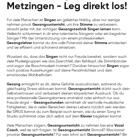
Metzingen - Leg direkt los!
Für viele Menschen ist
Singen
ein geliebtes Hobby, aber nur wenige
nehmen privat
Gesangsunterricht
, um ihre
Stimme
zu verbessern,
obwohl jeder mit der richtigen
Gesangstechnik
Singen lernen
kann.
Vielleicht schlummert in dir eine talentierte Sängerin oder ein begabter
Sänger? Mit der Unterstützung von einem professionellem
Gesangslehrer
kannst du das volle Potenzial deiner
Stimme
entdecken
und sie effizient und schonend einsetzen.
Wusstest du, dass das
Singen
nicht nur Freude bereitet, sondern auch
viele Muskelgruppen wie das Zwerchfell, den Kehlkopf, die Stimmbänder
und sogar die Bauchmuskeln trainiert? Darüber hinaus hat
Singen
sogar
noch positive Auswirkungen auf deine Persöhnlichkeit und dein
emotionales Wohlbefinden.
Gesang
ermöglicht es dir, deine Gefühle auszudrücken, während du
gleichzeitig Stress abbauen kannst.
Gesangsunterricht
stärkt auch dein
Selbstvertrauen und verbessert deinen körperlichen Ausdruck. Ob du
eine professionelle Gesangskarriere anstrebst oder einfach nur aus
Freude singst –
Gesangsstunden
vermitteln dir wertvolle musikalische
Fähigkeiten, die in vielen Bereichen deines Lebens nützlich sein werden.
Bei SIRIUS kannst du zum Beispiel auch lernen, wie du einen Song im
Studio aufnimmst oder dich selbst auf dem
Klavier
begleiten kannst.
Viele Menschen zögern,
Gesangsunterricht
zu nehmen bei eine
Vocal
Coach
, weil sie sich fragen: Ist
Gesangsunterricht
Sinnvoll? Was kostet
privater
Gesangsunterricht
? Für wen lohnt sich
Gesangsunterricht
? Bin