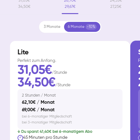
31,05€
26,70€
24,53€
34,50€
29,67€
27,25€
3 Monate
6 Monate
-10%
Lite
Perfekt zum Anfang.
F
31,05€
/Stunde
34,50€
/Stunde
2 Stunden / Monat
62,10€ / Monat
69,00€ / Monat
bei 6-monatiger Mitgliedschaft
bei 3-monatiger Mitgliedschaft
↓ Du sparst 41,40€ bei 6-monatigem Abo
↓
45 Minuten pro Stunde
✓