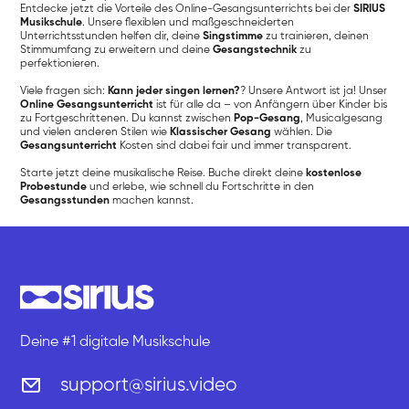
Entdecke jetzt die Vorteile des Online-Gesangsunterrichts bei der
SIRIUS
Musikschule
. Unsere flexiblen und maßgeschneiderten
Unterrichtsstunden helfen dir, deine
Singstimme
zu trainieren, deinen
Stimmumfang zu erweitern und deine
Gesangstechnik
zu
perfektionieren.
Viele fragen sich:
Kann jeder singen lernen?
? Unsere Antwort ist ja! Unser
Online Gesangsunterricht
ist für alle da – von Anfängern über Kinder bis
zu Fortgeschrittenen. Du kannst zwischen
Pop-Gesang
, Musicalgesang
und vielen anderen Stilen wie
Klassischer Gesang
wählen. Die
Gesangsunterricht
Kosten sind dabei fair und immer transparent.
Starte jetzt deine musikalische Reise. Buche direkt deine
kostenlose
Probestunde
und erlebe, wie schnell du Fortschritte in den
Gesangsstunden
machen kannst.
Deine #1 digitale Musikschule
support@sirius.video