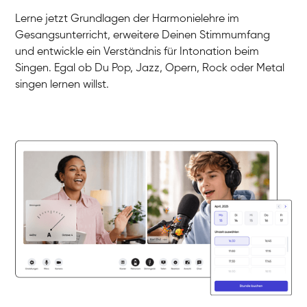
Gesang / Vocal
Klara
Lerne jetzt Grundlagen der Harmonielehre im
Gesang / Vocal
Martina
Gesangsunterricht, erweitere Deinen Stimmumfang
Gesang / Vocal
Ela
und entwickle ein Verständnis für Intonation beim
Gesang / Vocal
Singen. Egal ob Du Pop, Jazz, Opern, Rock oder Metal
singen lernen willst.