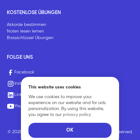
KOSTENLOSE ÜBUNGEN
Akkorde bestimmen
Noten lesen lernen
Bassschlüssel Übungen
FOLGE UNS
Facebook
Instagram
This website uses cookies
LinkedIn
We use cookies to improve your
experience on our website and for ads
Youtube
personalization. By using this website,
you agree to our
privacy policy
OK
© 2026 Sirius Music Communications GmbH. All rights reserved.