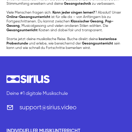
Stimmumfang erweitern und deine
Gesangstechnik
zu verbessern.
Viele Menschen fragen sich:
Kann jeder singen lernen?
? Absolut! Unser
Online-Gesangsunterricht
ist für alle da – von Anfängern bis zu
Fortgeschrittenen. Du kannst zwischen
Klassischer Gesang
,
Pop-
Gesang
, Musicalgesang und vielen anderen Stilen wählen. Die
Gesangsunterricht
Kosten sind dabei fair und transparent.
Starte jetzt deine musikalische Reise. Buche direkt deine
kostenlose
Probestunde
und erlebe, wie bereichernd der
Gesangsunterricht
sein
kann und wie schnell du Fortschritte bemerken wirst.
Deine #1 digitale Musikschule
support@sirius.video
INDIVIDUELLER MUSIKUNTERRICHT