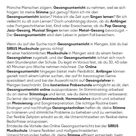
Manche Menschen zögern,
Gesangsunterricht
zu nehmen, weil sie sich
fragen: Ist meine
Stimme
gut genug? Kann ich mir den
Gesangsunterricht
leisten? Habe ich die Zeit zum
Singen lernen
? Bin ich
vielleicht zu alt zum Lernen? Doch unabhängig davon, ob du
Anfänger
oder Fortgeschrittener bist, Kind oder Erwachsener, ob du
Pop Gesang
,
Jazz-Gesang
,
Musical Singen
lernen oder
Metal-Gesang
bevorzugst –
Der
Gesangsunterricht
wird dein Leben in jedem Fall bereichern.
Wenn du auf der Suche nach
Gesangsunterricht
in Mengen, bist du bei
SIRIUS Musikschule
genau richtig!
An einer herkömmlichen
Musikschule
in Mengen wirst du einem festen
Gesangslehrer
zugeteilt, und der
Gesangsunterricht
richtet sich nach
dem Stundenplan der Schule. Du legst im Voraus fest, ob du 30, 45 oder
60 Minuten pro Woche nehmen möchtest. Der
Online
Gesangsunterricht
hingegen bietet mehr Flexibilität.
Anfänger
können
gezielt nach einem Lehrer suchen, der auf ihr bevorzugtes Genre
spezialisiert sind und bei der Auswahl nicht auf
Gesangslehrer
in
Mengen beschränkt. Eine
kostenlose Probestunde
ermöglicht es dir, den
Gesangsunterricht online
auszuprobieren. Im Stimmtraining arbeitest
du an deiner
Stimmlage
und lernst, wie du deine Intonation verbesserst.
Du lernst die richtige
Atemtechnik
,
Harmonielehre
durch und arbeitest
an
Phrasierung
und Songinterpretation. Die richtige Routine beim
Einsingen und nachhaltige
Gesangstechniken
helfen dir, deine
Stimme
zu trainieren und stimmliche Probleme zu beheben und zu vermeiden.
Der flexible Zeitplan erlaubt es dir, die Unterrichtszeiten an flexibel deine
Bedürfnisse anzupassen.
Entdecke die Vorteile des Online Gesangsunterrichts bei der
SIRIUS
Musikschule
. Unsere flexiblen und maßgeschneiderten
Unterrichtsstunden helfen dir, deine
Stimme
effizient entwickeln, beim