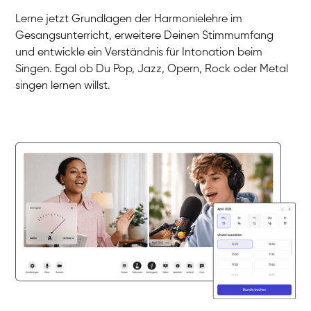
Gesang / Vocal
Klara
Lerne jetzt Grundlagen der Harmonielehre im
Gesang / Vocal
Martina
Gesangsunterricht, erweitere Deinen Stimmumfang
Gesang / Vocal
Ela
und entwickle ein Verständnis für Intonation beim
Gesang / Vocal
Singen. Egal ob Du Pop, Jazz, Opern, Rock oder Metal
singen lernen willst.