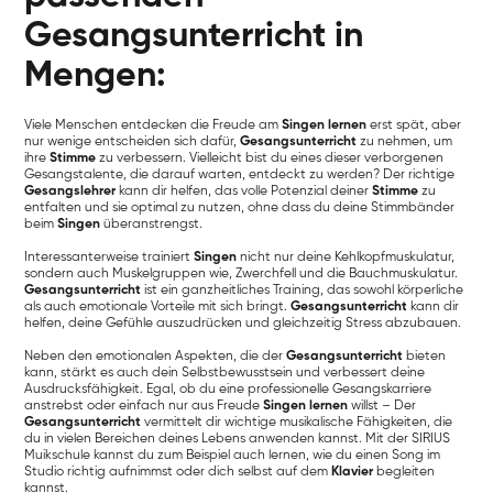
Gesangsunterricht in
Mengen:
Viele Menschen entdecken die Freude am
Singen lernen
erst spät, aber
nur wenige entscheiden sich dafür,
Gesangsunterricht
zu nehmen, um
ihre
Stimme
zu verbessern. Vielleicht bist du eines dieser verborgenen
Gesangstalente, die darauf warten, entdeckt zu werden? Der richtige
Gesangslehrer
kann dir helfen, das volle Potenzial deiner
Stimme
zu
entfalten und sie optimal zu nutzen, ohne dass du deine Stimmbänder
beim
Singen
überanstrengst.
Interessanterweise trainiert
Singen
nicht nur deine Kehlkopfmuskulatur,
sondern auch Muskelgruppen wie, Zwerchfell und die Bauchmuskulatur.
Gesangsunterricht
ist ein ganzheitliches Training, das sowohl körperliche
als auch emotionale Vorteile mit sich bringt.
Gesangsunterricht
kann dir
helfen, deine Gefühle auszudrücken und gleichzeitig Stress abzubauen.
Neben den emotionalen Aspekten, die der
Gesangsunterricht
bieten
kann, stärkt es auch dein Selbstbewusstsein und verbessert deine
Ausdrucksfähigkeit. Egal, ob du eine professionelle Gesangskarriere
anstrebst oder einfach nur aus Freude
Singen lernen
willst – Der
Gesangsunterricht
vermittelt dir wichtige musikalische Fähigkeiten, die
du in vielen Bereichen deines Lebens anwenden kannst. Mit der SIRIUS
Muikschule kannst du zum Beispiel auch lernen, wie du einen Song im
Studio richtig aufnimmst oder dich selbst auf dem
Klavier
begleiten
kannst.