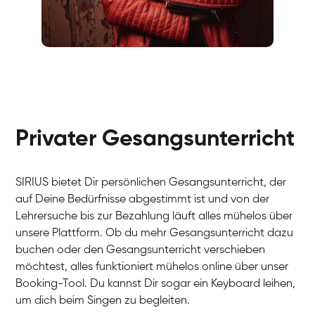
Fabio
Gesang / Vocal
Richard
Gesang / Vocal
Eva Lima
Gesang / Vocal
Lynn
Gesang / Vocal
Basak
Privater Gesangsunterricht
Gesang / Vocal
Anna
Gesang / Vocal
Julia
Gesang / Vocal
Patricia
SIRIUS bietet Dir persönlichen Gesangsunterricht, der
Gesang / Vocal
Aisuluu
auf Deine Bedürfnisse abgestimmt ist und von der
Gesang / Vocal
Birga
Lehrersuche bis zur Bezahlung läuft alles mühelos über
Gesang / Vocal
Ondřej
unsere Plattform. Ob du mehr Gesangsunterricht dazu
Gesang / Vocal
Sonja
buchen oder den Gesangsunterricht verschieben
Gesang / Vocal
Giulia
möchtest, alles funktioniert mühelos online über unser
Gesang / Vocal
Linda
Booking-Tool. Du kannst Dir sogar ein Keyboard leihen,
Gesang / Vocal
Dirk
um dich beim Singen zu begleiten.
Gesang / Vocal
Mehira