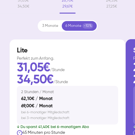
31,05€
26,70€
24,53€
34,50€
29,67€
27,25€
3 Monate
6 Monate
-10%
Lite
Perfekt zum Anfang.
F
31,05€
/Stunde
34,50€
/Stunde
2 Stunden / Monat
62,10€ / Monat
69,00€ / Monat
bei 6-monatiger Mitgliedschaft
bei 3-monatiger Mitgliedschaft
↓ Du sparst 41,40€ bei 6-monatigem Abo
↓
45 Minuten pro Stunde
✓