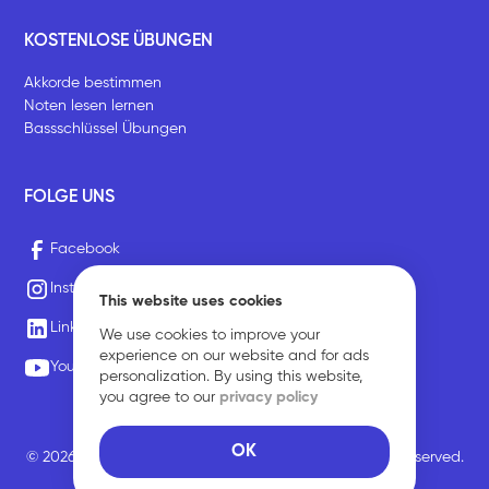
KOSTENLOSE ÜBUNGEN
Akkorde bestimmen
Noten lesen lernen
Bassschlüssel Übungen
FOLGE UNS
Facebook
Instagram
This website uses cookies
LinkedIn
We use cookies to improve your
experience on our website and for ads
Youtube
personalization. By using this website,
you agree to our
privacy policy
OK
© 2026 Sirius Music Communications GmbH. All rights reserved.