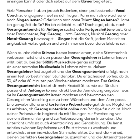
einsingen kannst oder dich selbst auf dem
Klavier
begleitest.
Viele Menschen haben jedoch Bedenken, einen professionellen
Vocal
Coach
zu engagieren, weil sie sich fragen: Kann man als erwachsener
noch
Singen lernen
? Oder kann man ohne Talent
Singen lernen
? Habe
ich genug Zeit dafür? Bin ich vielleicht zu alt? Doch egal, ob du nach
Gesangsunterricht
für
Anfänger
suchst oder
Fortgeschrittene
bist, Kind
oder Erwachsener,
Pop Gesang
, Jazz-Gesangs, Musical
Gesang
oder
Metal-Gesang
bevorzugst –
Singen
hat die Kraft, jedem Menschen
unglaublich viel zu geben und wird immer ein besonderes Erlebnis sein.
Wenn du also deine
Stimme
besser kennenlernen, deine Stimmtechnik
verbessern willst und den passenden
Gesangslehrer
in Lohmar finden
willst, bist du bei der
SIRIUS Musikschule
genau richtig!
An einer normalen
Musikschule
in Lohmar wirst du deinem
Gesangslehrer
fest zugeteilt und der
Gesangsunterricht
erfolgt nach
einem fest vorbestimmten Stundenplan. Du entscheidest vorher, ob du
30, 45 oder 60 Minuten pro Woche nehmen möchtest. Der
Online
Gesangsunterricht
bietet dir mehr Flexibilität, so wie der für dich
passend ist.
Anfänger
können direkt bei der Anmeldung angeben was
sie im
Gesangsunterricht
lernen möchten und bekommen den
Gesanglehrer Vorschlag der zu ihren Wünschen und dem Alter passt.
Eine unverbindliche und
kostenlose Probestunde
gibt dir die Möglichkeit
zu erfahren, ob
Gesangsunterricht online
das Richtige für dich ist. Nach
deiner Probestunde beginnst du mit Übungen zur Erweiterung von
deinem Stimmumfang und zur Verbesserung deiner Intonation. Der
Unterricht umfasst auch Atemtraining und Gehörbildung. Du lernst,
nahtlos zwischen Kopfstimme und Bruststimme zu wechseln und
entwickelst einen individuellen Stimmcharakter. Du hast die Freiheit,
deinen perfekten
Gesangslehrer
auszuwählen und die Unterrichtszeiten