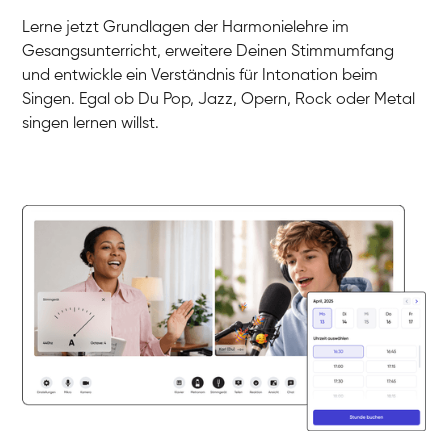
Gesang / Vocal
Klara
Lerne jetzt Grundlagen der Harmonielehre im
Gesang / Vocal
Martina
Gesangsunterricht, erweitere Deinen Stimmumfang
Gesang / Vocal
Ela
und entwickle ein Verständnis für Intonation beim
Gesang / Vocal
Singen. Egal ob Du Pop, Jazz, Opern, Rock oder Metal
singen lernen willst.