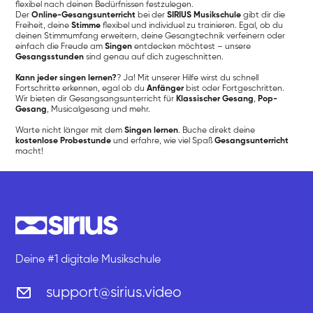
flexibel nach deinen Bedürfnissen festzulegen.
Der
Online-Gesangsunterricht
bei der
SIRIUS Musikschule
gibt dir die
Freiheit, deine
Stimme
flexibel und individuel zu trainieren. Egal, ob du
deinen Stimmumfang erweitern, deine Gesangtechnik verfeinern oder
einfach die Freude am
Singen
entdecken möchtest – unsere
Gesangsstunden
sind genau auf dich zugeschnitten.
Kann jeder singen lernen?
? Ja! Mit unserer Hilfe wirst du schnell
Fortschritte erkennen, egal ob du
Anfänger
bist oder Fortgeschritten.
Wir bieten dir Gesangsangsunterricht für
Klassischer Gesang
,
Pop-
Gesang
, Musicalgesang und mehr.
Warte nicht länger mit dem
Singen lernen
. Buche direkt deine
kostenlose Probestunde
und erfahre, wie viel Spaß
Gesangsunterricht
macht!
Deine #1 digitale Musikschule
support@sirius.video