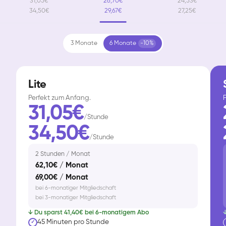
31,05€
26,70€
24,53€
34,50€
29,67€
27,25€
3 Monate
6 Monate
-10%
Lite
Perfekt zum Anfang.
F
31,05€
/Stunde
34,50€
/Stunde
2 Stunden / Monat
62,10€ / Monat
69,00€ / Monat
bei 6-monatiger Mitgliedschaft
bei 3-monatiger Mitgliedschaft
↓ Du sparst 41,40€ bei 6-monatigem Abo
↓
45 Minuten pro Stunde
✓