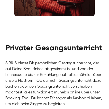
Fabio
Gesang / Vocal
Richard
Gesang / Vocal
Eva Lima
Gesang / Vocal
Lynn
Gesang / Vocal
Basak
Privater Gesangsunterricht
Gesang / Vocal
Anna
Gesang / Vocal
Julia
Gesang / Vocal
Patricia
SIRIUS bietet Dir persönlichen Gesangsunterricht, der
Gesang / Vocal
Aisuluu
auf Deine Bedürfnisse abgestimmt ist und von der
Gesang / Vocal
Birga
Lehrersuche bis zur Bezahlung läuft alles mühelos über
Gesang / Vocal
Ondřej
unsere Plattform. Ob du mehr Gesangsunterricht dazu
Gesang / Vocal
Sonja
buchen oder den Gesangsunterricht verschieben
Gesang / Vocal
Giulia
möchtest, alles funktioniert mühelos online über unser
Gesang / Vocal
Linda
Booking-Tool. Du kannst Dir sogar ein Keyboard leihen,
Gesang / Vocal
Dirk
um dich beim Singen zu begleiten.
Gesang / Vocal
Mehira