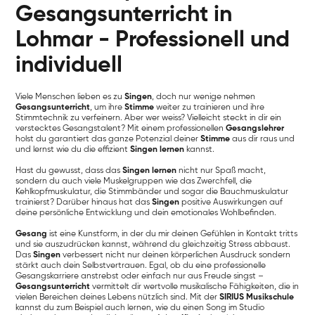
Gesangsunterricht in
Lohmar - Professionell und
individuell
Viele Menschen lieben es zu
Singen
, doch nur wenige nehmen
Gesangsunterricht
, um ihre
Stimme
weiter zu trainieren und ihre
Stimmtechnik zu verfeinern. Aber wer weiss? Vielleicht steckt in dir ein
verstecktes Gesangstalent? Mit einem professionellen
Gesangslehrer
holst du garantiert das ganze Potenzial deiner
Stimme
aus dir raus und
und lernst wie du die effizient
Singen lernen
kannst.
Hast du gewusst, dass das
Singen lernen
nicht nur Spaß macht,
sondern du auch viele Muskelgruppen wie das Zwerchfell, die
Kehlkopfmuskulatur, die Stimmbänder und sogar die Bauchmuskulatur
trainierst? Darüber hinaus hat das
Singen
positive Auswirkungen auf
deine persönliche Entwicklung und dein emotionales Wohlbefinden.
Gesang
ist eine Kunstform, in der du mir deinen Gefühlen in Kontakt tritts
und sie auszudrücken kannst, während du gleichzeitig Stress abbaust.
Das
Singen
verbessert nicht nur deinen körperlichen Ausdruck sondern
stärkt auch dein Selbstvertrauen. Egal, ob du eine professionelle
Gesangskarriere anstrebst oder einfach nur aus Freude singst –
Gesangsunterricht
vermittelt dir wertvolle musikalische Fähigkeiten, die in
vielen Bereichen deines Lebens nützlich sind. Mit der
SIRIUS Musikschule
kannst du zum Beispiel auch lernen, wie du einen Song im Studio