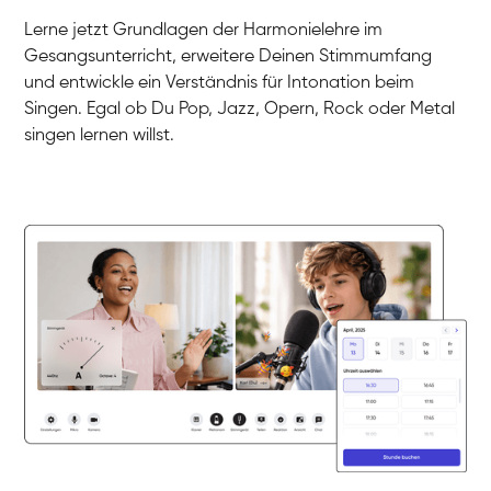
Gesang / Vocal
Klara
Lerne jetzt Grundlagen der Harmonielehre im
Gesang / Vocal
Martina
Gesangsunterricht, erweitere Deinen Stimmumfang
Gesang / Vocal
Ela
und entwickle ein Verständnis für Intonation beim
Gesang / Vocal
Singen. Egal ob Du Pop, Jazz, Opern, Rock oder Metal
singen lernen willst.