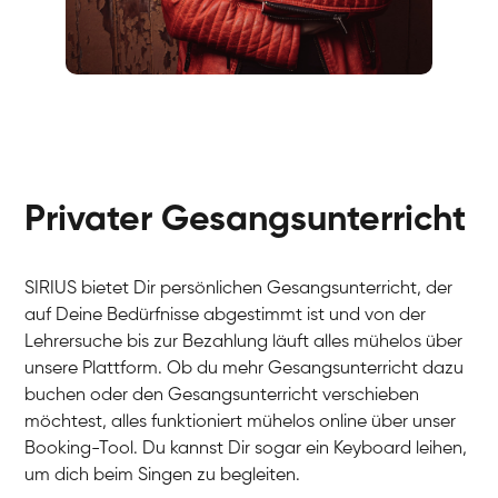
Fabio
Gesang / Vocal
Richard
Gesang / Vocal
Eva Lima
Gesang / Vocal
Lynn
Gesang / Vocal
Basak
Privater Gesangsunterricht
Gesang / Vocal
Anna
Gesang / Vocal
Julia
Gesang / Vocal
Patricia
SIRIUS bietet Dir persönlichen Gesangsunterricht, der
Gesang / Vocal
Aisuluu
auf Deine Bedürfnisse abgestimmt ist und von der
Gesang / Vocal
Birga
Lehrersuche bis zur Bezahlung läuft alles mühelos über
Gesang / Vocal
Ondřej
unsere Plattform. Ob du mehr Gesangsunterricht dazu
Gesang / Vocal
Sonja
buchen oder den Gesangsunterricht verschieben
Gesang / Vocal
Giulia
möchtest, alles funktioniert mühelos online über unser
Gesang / Vocal
Linda
Booking-Tool. Du kannst Dir sogar ein Keyboard leihen,
Gesang / Vocal
Dirk
um dich beim Singen zu begleiten.
Gesang / Vocal
Mehira