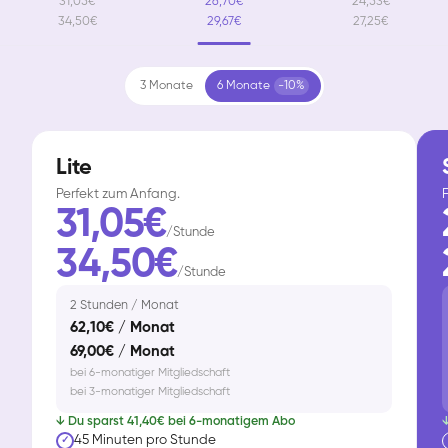
31,05€
26,70€
24,53€
34,50€
29,67€
27,25€
3 Monate
6 Monate
-10%
Lite
Perfekt zum Anfang.
F
31,05€
/Stunde
34,50€
/Stunde
2 Stunden / Monat
62,10€ / Monat
69,00€ / Monat
bei 6-monatiger Mitgliedschaft
bei 3-monatiger Mitgliedschaft
↓ Du sparst 41,40€ bei 6-monatigem Abo
↓
45 Minuten pro Stunde
✓