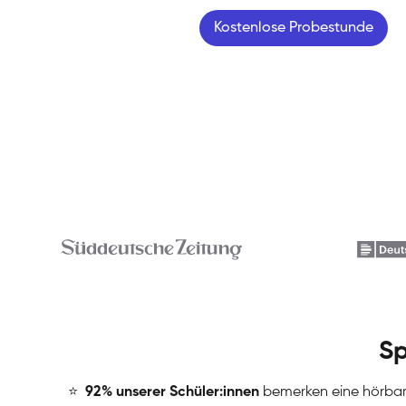
Kostenlose Probestunde
Sp
⭐
️
92% unserer Schüler:innen
bemerken eine hörba