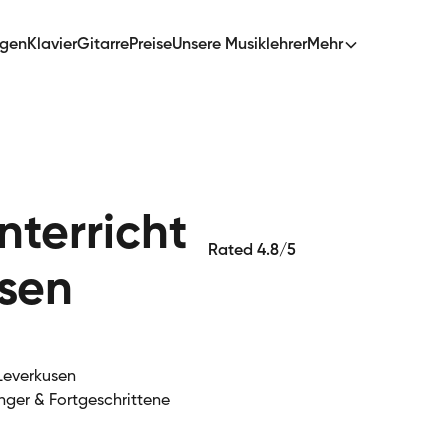
ngen
Klavier
Gitarre
Preise
Unsere Musiklehrer
Mehr
terricht
Rated 4.8/5
usen
Leverkusen
nger & Fortgeschrittene