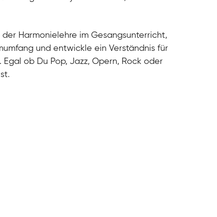
cal
cal
cal
 der Harmonielehre im Gesangsunterricht,
cal
umfang und entwickle ein Verständnis für
. Egal ob Du Pop, Jazz, Opern, Rock oder
st.