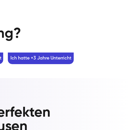
ung?
t
Ich hatte +3 Jahre Unterricht
erfekten
kusen