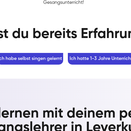
Gesangsunterricht!
t du bereits Erfahr
Ich habe selbst singen gelernt
Ich hatte 1-3 Jahre Unterrich
lernen mit deinem p
ngslehrer in Lever