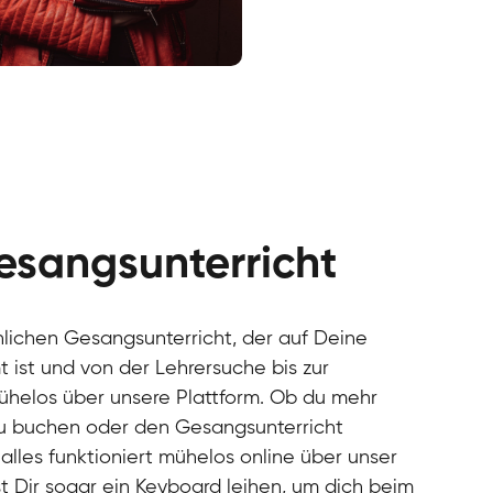
cal
cal
cal
cal
cal
cal
esangsunterricht
cal
cal
cal
önlichen Gesangsunterricht, der auf Deine
cal
 ist und von der Lehrersuche bis zur
cal
mühelos über unsere Plattform. Ob du mehr
cal
u buchen oder den Gesangsunterricht
cal
alles funktioniert mühelos online über unser
cal
cal
t Dir sogar ein Keyboard leihen, um dich beim