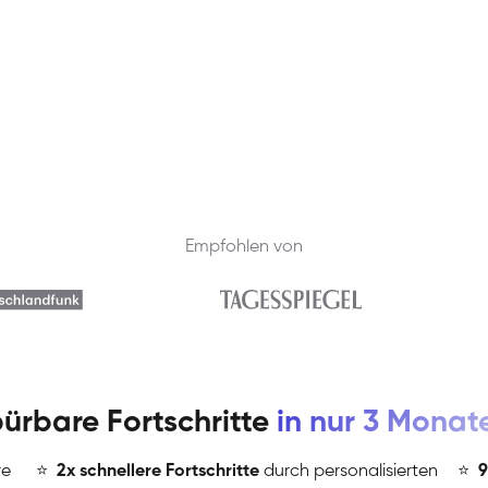
Empfohlen von
ürbare Fortschritte
in nur 3 Monat
re
⭐
️
2x schnellere Fortschritte
durch personalisierten
⭐
️
9