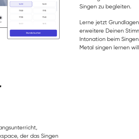
Gesang / Vo
Klara
Singen zu begleiten.
Gesang / Vo
Martina
Gesang / Vo
Ela
Lerne jetzt Grundlagen
Gesang / Vo
erweitere Deinen Stimm
Intonation beim Singen
Metal singen lernen will
r
angsunterricht,
kspace, der das Singen