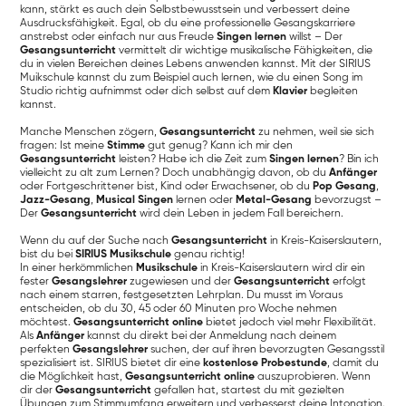
kann, stärkt es auch dein Selbstbewusstsein und verbessert deine
Ausdrucksfähigkeit. Egal, ob du eine professionelle Gesangskarriere
anstrebst oder einfach nur aus Freude
Singen lernen
willst – Der
Gesangsunterricht
vermittelt dir wichtige musikalische Fähigkeiten, die
du in vielen Bereichen deines Lebens anwenden kannst. Mit der SIRIUS
Muikschule kannst du zum Beispiel auch lernen, wie du einen Song im
Studio richtig aufnimmst oder dich selbst auf dem
Klavier
begleiten
kannst.
Manche Menschen zögern,
Gesangsunterricht
zu nehmen, weil sie sich
fragen: Ist meine
Stimme
gut genug? Kann ich mir den
Gesangsunterricht
leisten? Habe ich die Zeit zum
Singen lernen
? Bin ich
vielleicht zu alt zum Lernen? Doch unabhängig davon, ob du
Anfänger
oder Fortgeschrittener bist, Kind oder Erwachsener, ob du
Pop Gesang
,
Jazz-Gesang
,
Musical Singen
lernen oder
Metal-Gesang
bevorzugst –
Der
Gesangsunterricht
wird dein Leben in jedem Fall bereichern.
Wenn du auf der Suche nach
Gesangsunterricht
in Kreis-Kaiserslautern,
bist du bei
SIRIUS Musikschule
genau richtig!
In einer herkömmlichen
Musikschule
in Kreis-Kaiserslautern wird dir ein
fester
Gesangslehrer
zugewiesen und der
Gesangsunterricht
erfolgt
nach einem starren, festgesetzten Lehrplan. Du musst im Voraus
entscheiden, ob du 30, 45 oder 60 Minuten pro Woche nehmen
möchtest.
Gesangsunterricht online
bietet jedoch viel mehr Flexibilität.
Als
Anfänger
kannst du direkt bei der Anmeldung nach deinem
perfekten
Gesangslehrer
suchen, der auf ihren bevorzugten Gesangsstil
spezialisiert ist. SIRIUS bietet dir eine
kostenlose Probestunde
, damit du
die Möglichkeit hast,
Gesangsunterricht online
auszuprobieren. Wenn
dir der
Gesangsunterricht
gefallen hat, startest du mit gezielten
Übungen zum Stimmumfang erweitern und verbesserst deine Intonation.