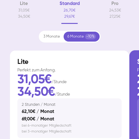
Lite
Standard
Pro
31,05€
26,70€
24,53€
34,50€
29,67€
27,25€
3 Monate
6 Monate
-10%
Lite
Perfekt zum Anfang.
F
31,05€
/Stunde
34,50€
/Stunde
2 Stunden / Monat
62,10€ / Monat
69,00€ / Monat
bei 6-monatiger Mitgliedschaft
bei 3-monatiger Mitgliedschaft