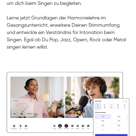
Dirk
um dich beim Singen zu begleiten.
Gesang / Vocal
Mehira
Gesang / Vocal
Klara
Lerne jetzt Grundlagen der Harmonielehre im
Gesang / Vocal
Martina
Gesangsunterricht, erweitere Deinen Stimmumfang
Gesang / Vocal
Ela
und entwickle ein Verständnis für Intonation beim
Gesang / Vocal
Singen. Egal ob Du Pop, Jazz, Opern, Rock oder Metal
singen lernen willst.