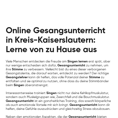
Online Gesangsunterricht
in Kreis-Kaiserslautern:
Lerne von zu Hause aus
Viele Menschen entdecken die Freude am
Singen lernen
erst spät, aber
nur wenige entscheiden sich dafür,
Gesangsunterricht
zu nehmen, um
ihre
Stimme
zu verbessern. Vielleicht bist du eines dieser verborgenen
Gesangstalente, die darauf warten, entdeckt zu werden? Der richtige
Gesangslehrer
kann dir helfen, das volle Potenzial deiner
Stimme
zu
entfalten und sie optimal zu nutzen, ohne dass du deine Stimmbänder
beim
Singen
überanstrengst.
Interessanterweise trainiert
Singen
nicht nur deine Kehlkopfmuskulatur,
sondern auch Muskelgruppen wie, Zwerchfell und die Bauchmuskulatur.
Gesangsunterricht
ist ein ganzheitliches Training, das sowohl körperliche
als auch emotionale Vorteile mit sich bringt.
Gesangsunterricht
kann dir
helfen, deine Gefühle auszudrücken und gleichzeitig Stress abzubauen.
Neben den emotionalen Aspekten, die der
Gesangsunterricht
bieten