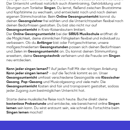
Der Unterricht umfasst natürlich auch Atemtraining, Gehörbildung und
Übungen zum Tonleiter
Singen
. Du lernst, fließend zwischen Bruststimme
und Kopfstimme zu wechseln, und entwickelst nach und nach deinen
eigenen Stimmcharakter. Beim
Online Gesangsunterricht
kannst du
deinen
Gesangslehrer
frei wählen und die Unterrichtszeiten flexibel nach
deinen Bedürfnissen gestalten. Du bist also nicht nur auf
Gesangsunterricht
in Kreis-Kaiserslautern limitiert.
Der
Online Gesangsunterricht
bei der
SIRIUS Musikschule
eröffnet dir
die Möglichkeit, deine stimmlichen Fähigkeiten flexibel und individuell zu
verbessern. Ob du
Anfänger
bist oder Fortgeschrittener, unsere
maßgeschneiderten
Gesangsstunden
passen sich deinen Bedürfnissen
und Zielen im
Gesangsunterricht
an. Du kannst deinen Stimmumfang
erweitern, deine
Gesangstechnik
verfeinern und die Freude am
Singen
neu entdecken.
Kann jeder singen lernen?
? Auf jeden Fall! Mit der richtigen Anleitung
Kann jeder singen lernen?
- auf die Technik kommt es an. Unser
Gesangsunterricht
umfasst verschiedene Gesangsstile wie
Klassischer
Gesang
,
Pop-Gesang
und Musicalgesang und viele mehr. Die
Gesangsunterricht
Kosten sind fair und transparent gestaltet, sodass
jeder Zugang zum bestmöglichen Unterricht hat.
Starte deine musikalische Reise noch heute. Buche direkt deine
kostenlose Probestunde
und entdecke, wie bereichernd online
Singen
lernen
sein kann. Du wirst erstaunt sein, wie schnell du Fortschitte beim
Singen lernen
machst!