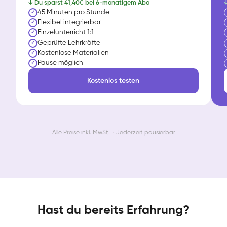
↓ Du sparst 41,40€ bei 6-monatigem Abo
↓
45 Minuten pro Stunde
✓
Flexibel integrierbar
✓
Einzelunterricht 1:1
✓
Geprüfte Lehrkräfte
✓
Kostenlose Materialien
✓
Pause möglich
✓
Kostenlos testen
Alle Preise inkl. MwSt. · Jederzeit pausierbar
Hast du bereits Erfahrung?