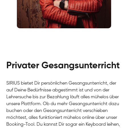
Fabio
Gesang / Vocal
Richard
Gesang / Vocal
Eva Lima
Gesang / Vocal
Lynn
Gesang / Vocal
Basak
Privater Gesangsunterricht
Gesang / Vocal
Anna
Gesang / Vocal
Julia
Gesang / Vocal
Patricia
SIRIUS bietet Dir persönlichen Gesangsunterricht, der
Gesang / Vocal
Aisuluu
auf Deine Bedürfnisse abgestimmt ist und von der
Gesang / Vocal
Birga
Lehrersuche bis zur Bezahlung läuft alles mühelos über
Gesang / Vocal
Ondřej
unsere Plattform. Ob du mehr Gesangsunterricht dazu
Gesang / Vocal
Sonja
buchen oder den Gesangsunterricht verschieben
Gesang / Vocal
Giulia
möchtest, alles funktioniert mühelos online über unser
Gesang / Vocal
Linda
Booking-Tool. Du kannst Dir sogar ein Keyboard leihen,
Gesang / Vocal