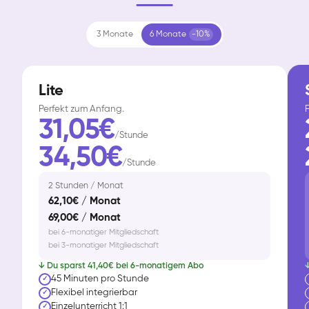
3 Monate
6 Monate
-10%
Lite
Perfekt zum Anfang.
F
31,05€
/Stunde
34,50€
/Stunde
2 Stunden / Monat
62,10€ / Monat
69,00€ / Monat
bei 6-monatiger Mitgliedschaft
bei 3-monatiger Mitgliedschaft
↓ Du sparst 41,40€ bei 6-monatigem Abo
↓
45 Minuten pro Stunde
✓
Flexibel integrierbar
✓
Einzelunterricht 1:1
✓