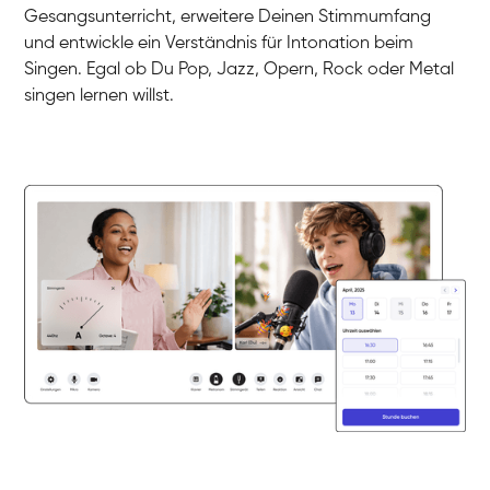
Martina
Gesangsunterricht, erweitere Deinen Stimmumfang
Gesang / Vocal
Ela
und entwickle ein Verständnis für Intonation beim
Gesang / Vocal
Singen. Egal ob Du Pop, Jazz, Opern, Rock oder Metal
singen lernen willst.