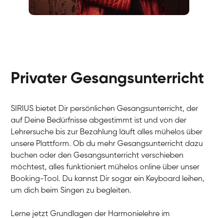
Fabio
Gesang / Vocal
Richard
Gesang / Vocal
Eva Lima
Gesang / Vocal
Lynn
Gesang / Vocal
Basak
Privater Gesangsunterricht
Gesang / Vocal
Anna
Gesang / Vocal
Julia
Gesang / Vocal
Patricia
SIRIUS bietet Dir persönlichen Gesangsunterricht, der
Gesang / Vocal
Aisuluu
auf Deine Bedürfnisse abgestimmt ist und von der
Gesang / Vocal
Birga
Lehrersuche bis zur Bezahlung läuft alles mühelos über
Gesang / Vocal
Ondřej
unsere Plattform. Ob du mehr Gesangsunterricht dazu
Gesang / Vocal
Sonja
buchen oder den Gesangsunterricht verschieben
Gesang / Vocal
Giulia
möchtest, alles funktioniert mühelos online über unser
Gesang / Vocal
Linda
Booking-Tool. Du kannst Dir sogar ein Keyboard leihen,
Gesang / Vocal
Dirk
um dich beim Singen zu begleiten.
Gesang / Vocal
Mehira
Gesang / Vocal
Klara
Lerne jetzt Grundlagen der Harmonielehre im
Gesang / Vocal