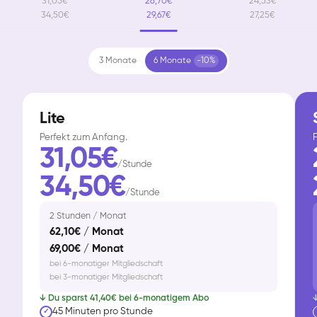
31,05€
26,70€
24,53€
34,50€
29,67€
27,25€
3 Monate
6 Monate
-10%
Lite
Perfekt zum Anfang.
F
31,05€
/Stunde
34,50€
/Stunde
2 Stunden / Monat
62,10€ / Monat
69,00€ / Monat
bei 6-monatiger Mitgliedschaft
bei 3-monatiger Mitgliedschaft
↓ Du sparst 41,40€ bei 6-monatigem Abo
↓
45 Minuten pro Stunde
✓