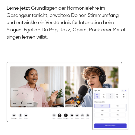
Gesang / Vocal
Klara
Lerne jetzt Grundlagen der Harmonielehre im
Gesang / Vocal
Martina
Gesangsunterricht, erweitere Deinen Stimmumfang
Gesang / Vocal
Ela
und entwickle ein Verständnis für Intonation beim
Gesang / Vocal
Singen. Egal ob Du Pop, Jazz, Opern, Rock oder Metal
singen lernen willst.