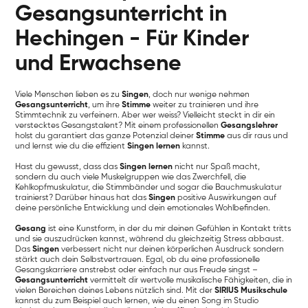
Gesangsunterricht in
Hechingen - Für Kinder
und Erwachsene
Viele Menschen lieben es zu
Singen
, doch nur wenige nehmen
Gesangsunterricht
, um ihre
Stimme
weiter zu trainieren und ihre
Stimmtechnik zu verfeinern. Aber wer weiss? Vielleicht steckt in dir ein
verstecktes Gesangstalent? Mit einem professionellen
Gesangslehrer
holst du garantiert das ganze Potenzial deiner
Stimme
aus dir raus und
und lernst wie du die effizient
Singen lernen
kannst.
Hast du gewusst, dass das
Singen lernen
nicht nur Spaß macht,
sondern du auch viele Muskelgruppen wie das Zwerchfell, die
Kehlkopfmuskulatur, die Stimmbänder und sogar die Bauchmuskulatur
trainierst? Darüber hinaus hat das
Singen
positive Auswirkungen auf
deine persönliche Entwicklung und dein emotionales Wohlbefinden.
Gesang
ist eine Kunstform, in der du mir deinen Gefühlen in Kontakt tritts
und sie auszudrücken kannst, während du gleichzeitig Stress abbaust.
Das
Singen
verbessert nicht nur deinen körperlichen Ausdruck sondern
stärkt auch dein Selbstvertrauen. Egal, ob du eine professionelle
Gesangskarriere anstrebst oder einfach nur aus Freude singst –
Gesangsunterricht
vermittelt dir wertvolle musikalische Fähigkeiten, die in
vielen Bereichen deines Lebens nützlich sind. Mit der
SIRIUS Musikschule
kannst du zum Beispiel auch lernen, wie du einen Song im Studio