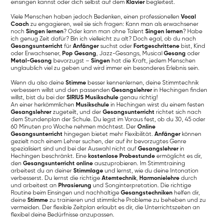
einsingen kannst oder dich selbst auf dem
Klavier
begleitest.
Viele Menschen haben jedoch Bedenken, einen professionellen
Vocal
Coach
zu engagieren, weil sie sich fragen: Kann man als erwachsener
noch
Singen lernen
? Oder kann man ohne Talent
Singen lernen
? Habe
ich genug Zeit dafür? Bin ich vielleicht zu alt? Doch egal, ob du nach
Gesangsunterricht
für
Anfänger
suchst oder
Fortgeschrittene
bist, Kind
oder Erwachsener,
Pop Gesang
, Jazz-Gesangs, Musical
Gesang
oder
Metal-Gesang
bevorzugst –
Singen
hat die Kraft, jedem Menschen
unglaublich viel zu geben und wird immer ein besonderes Erlebnis sein.
Wenn du also deine
Stimme
besser kennenlernen, deine Stimmtechnik
verbessern willst und den passenden
Gesangslehrer
in Hechingen finden
willst, bist du bei der
SIRIUS Musikschule
genau richtig!
An einer herkömmlichen
Musikschule
in Hechingen wirst du einem festen
Gesangslehrer
zugeteilt, und der
Gesangsunterricht
richtet sich nach
dem Stundenplan der Schule. Du legst im Voraus fest, ob du 30, 45 oder
60 Minuten pro Woche nehmen möchtest. Der
Online
Gesangsunterricht
hingegen bietet mehr Flexibilität.
Anfänger
können
gezielt nach einem Lehrer suchen, der auf ihr bevorzugtes Genre
spezialisiert sind und bei der Auswahl nicht auf
Gesangslehrer
in
Hechingen beschränkt. Eine
kostenlose Probestunde
ermöglicht es dir,
den
Gesangsunterricht online
auszuprobieren. Im Stimmtraining
arbeitest du an deiner
Stimmlage
und lernst, wie du deine Intonation
verbesserst. Du lernst die richtige
Atemtechnik
,
Harmonielehre
durch
und arbeitest an
Phrasierung
und Songinterpretation. Die richtige
Routine beim Einsingen und nachhaltige
Gesangstechniken
helfen dir,
deine
Stimme
zu trainieren und stimmliche Probleme zu beheben und zu
vermeiden. Der flexible Zeitplan erlaubt es dir, die Unterrichtszeiten an
flexibel deine Bedürfnisse anzupassen.