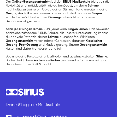
Der
Online-Gesangsunterricht
bei der
SIRIUS Musikschule
bietet dir die
Flexibilität und Individualität, die du benötigst, um deine
Stimme
nachhaltig zu trainieren. Ob du deinen Stimmumfang erweitern, deine
Gesangstechniken
verbessern oder einfach die Freude am
Singen
entdecken möchtest – unser
Gesangsunterricht
ist auf deine
Bedürfnisse abgestimmt.
Kann jeder singen lernen?
? Ja, jeder kann
Singen lernen
! Das beweisen
zahlreiche zufriedene SIRIUS Schüler. Mit unserer Unterstützung kannst
du das volle Potenzial deiner
Stimme
ausschöpfen. Wir bieten
Gesangsunterricht
verschiedener Genres an, darunter
Klassischer
Gesang
,
Pop-Gesang
und Musicalgesang. Unsere
Gesangsunterricht
Kosten sind dabei transparent und fair.
Beginne deine Reise zu einer kraftvollen und ausdrucksstarken
Stimme
.
Buche direkt deine
kostenlose Probestunde
und erfahre, wie viel Spaß
der unterricht bei SIRIUS macht.
Deine #1 digitale Musikschule