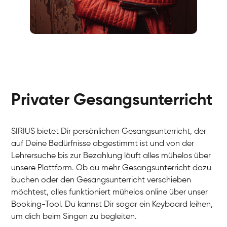
Fabio
Gesang / Vocal
Richard
Gesang / Vocal
Eva Lima
Gesang / Vocal
Lynn
Gesang / Vocal
Basak
Privater Gesangsunterricht
Gesang / Vocal
Anna
Gesang / Vocal
Julia
Gesang / Vocal
Patricia
SIRIUS bietet Dir persönlichen Gesangsunterricht, der
Gesang / Vocal
Aisuluu
auf Deine Bedürfnisse abgestimmt ist und von der
Gesang / Vocal
Birga
Lehrersuche bis zur Bezahlung läuft alles mühelos über
Gesang / Vocal
Ondřej
unsere Plattform. Ob du mehr Gesangsunterricht dazu
Gesang / Vocal
Sonja
buchen oder den Gesangsunterricht verschieben
Gesang / Vocal
Giulia
möchtest, alles funktioniert mühelos online über unser
Gesang / Vocal
Linda
Booking-Tool. Du kannst Dir sogar ein Keyboard leihen,
Gesang / Vocal
Dirk
um dich beim Singen zu begleiten.
Gesang / Vocal
Mehira