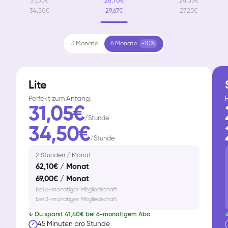
31,05€
26,70€
24,53€
34,50€
29,67€
27,25€
3 Monate
6 Monate
-10%
Lite
Perfekt zum Anfang.
F
31,05€
/Stunde
34,50€
/Stunde
2 Stunden / Monat
62,10€ / Monat
69,00€ / Monat
bei 6-monatiger Mitgliedschaft
bei 3-monatiger Mitgliedschaft
↓ Du sparst 41,40€ bei 6-monatigem Abo
↓
45 Minuten pro Stunde
✓