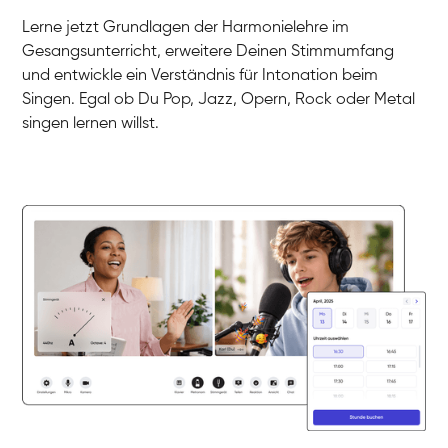
Gesang / Vocal
Klara
Lerne jetzt Grundlagen der Harmonielehre im
Gesang / Vocal
Martina
Gesangsunterricht, erweitere Deinen Stimmumfang
Gesang / Vocal
Ela
und entwickle ein Verständnis für Intonation beim
Gesang / Vocal
Singen. Egal ob Du Pop, Jazz, Opern, Rock oder Metal
singen lernen willst.