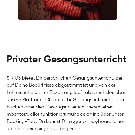
Fabio
Gesang / Vocal
Richard
Gesang / Vocal
Eva Lima
Gesang / Vocal
Lynn
Gesang / Vocal
Basak
Privater Gesangsunterricht
Gesang / Vocal
Anna
Gesang / Vocal
Julia
Gesang / Vocal
Patricia
SIRIUS bietet Dir persönlichen Gesangsunterricht, der
Gesang / Vocal
Aisuluu
auf Deine Bedürfnisse abgestimmt ist und von der
Gesang / Vocal
Birga
Lehrersuche bis zur Bezahlung läuft alles mühelos über
Gesang / Vocal
Ondřej
unsere Plattform. Ob du mehr Gesangsunterricht dazu
Gesang / Vocal
Sonja
buchen oder den Gesangsunterricht verschieben
Gesang / Vocal
Giulia
möchtest, alles funktioniert mühelos online über unser
Gesang / Vocal
Linda
Booking-Tool. Du kannst Dir sogar ein Keyboard leihen,
Gesang / Vocal
Dirk
um dich beim Singen zu begleiten.
Gesang / Vocal
Mehira