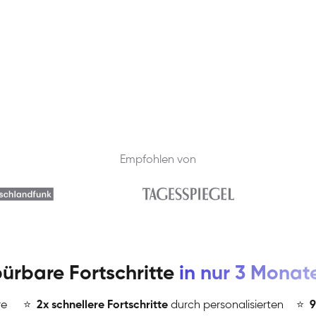
Empfohlen von
ürbare Fortschritte
in nur 3 Monat
re
⭐
️
2x schnellere Fortschritte
durch personalisierten
⭐
️
9