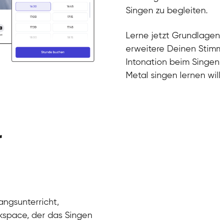
Gesang / Vo
Klara
Singen zu begleiten.
Gesang / Vo
Martina
Gesang / Vo
Ela
Lerne jetzt Grundlagen
Gesang / Vo
erweitere Deinen Stimm
Intonation beim Singen
Metal singen lernen will
r
angsunterricht,
kspace, der das Singen