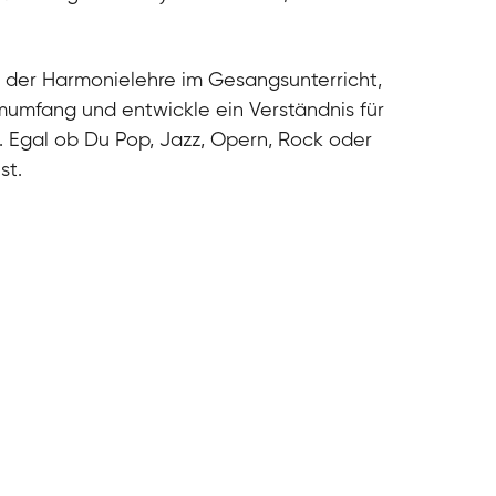
cal
cal
cal
 der Harmonielehre im Gesangsunterricht,
cal
umfang und entwickle ein Verständnis für
. Egal ob Du Pop, Jazz, Opern, Rock oder
st.