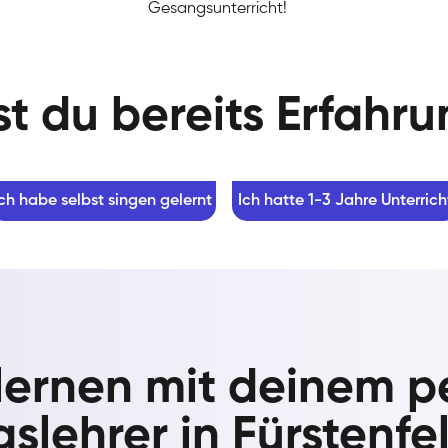
Gesangsunterricht!
t du bereits Erfahr
Ich habe selbst singen gelernt
Ich hatte 1-3 Jahre Unterrich
lernen mit deinem p
slehrer in Fürstenfe