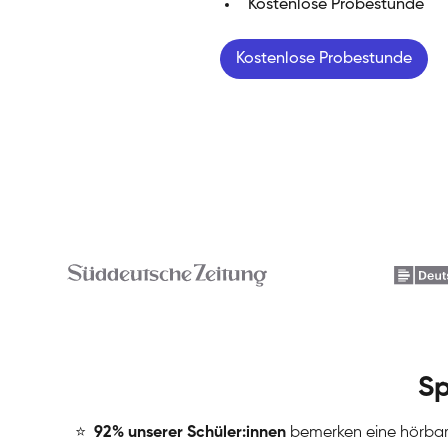
Kostenlose Probestunde
Kostenlose Probestunde
Sp
⭐
️
92% unserer Schüler:innen
bemerken eine hörba