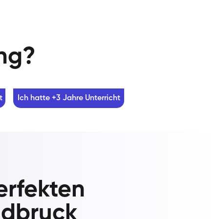
ung?
t
Ich hatte +3 Jahre Unterricht
erfekten
ldbruck