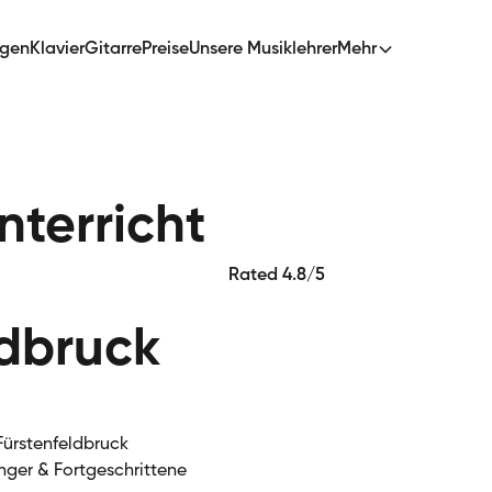
ngen
Klavier
Gitarre
Preise
Unsere Musiklehrer
Mehr
terricht
Rated 4.8/5
ldbruck
Fürstenfeldbruck
nger & Fortgeschrittene