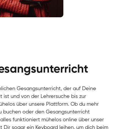
cal
cal
cal
cal
cal
cal
esangsunterricht
cal
cal
cal
önlichen Gesangsunterricht, der auf Deine
cal
 ist und von der Lehrersuche bis zur
cal
mühelos über unsere Plattform. Ob du mehr
cal
u buchen oder den Gesangsunterricht
cal
alles funktioniert mühelos online über unser
cal
cal
t Dir sogar ein Keyboard leihen, um dich beim