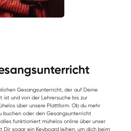
cal
cal
cal
cal
cal
cal
esangsunterricht
cal
cal
cal
önlichen Gesangsunterricht, der auf Deine
cal
 ist und von der Lehrersuche bis zur
cal
mühelos über unsere Plattform. Ob du mehr
cal
u buchen oder den Gesangsunterricht
cal
alles funktioniert mühelos online über unser
cal
cal
t Dir sogar ein Keyboard leihen, um dich beim