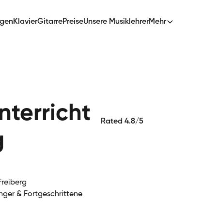
ngen
Klavier
Gitarre
Preise
Unsere Musiklehrer
Mehr
terricht
Rated 4.8/5
g
Freiberg
nger & Fortgeschrittene