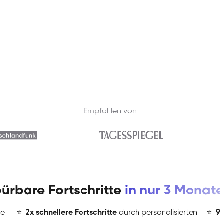
Empfohlen von
ürbare Fortschritte
in nur 3 Monat
re
⭐
️
2x schnellere Fortschritte
durch personalisierten
⭐
️
9