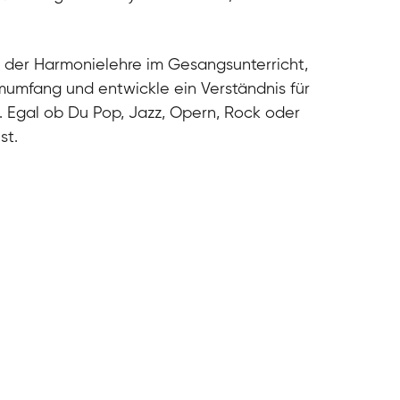
cal
cal
cal
 der Harmonielehre im Gesangsunterricht,
cal
umfang und entwickle ein Verständnis für
. Egal ob Du Pop, Jazz, Opern, Rock oder
st.