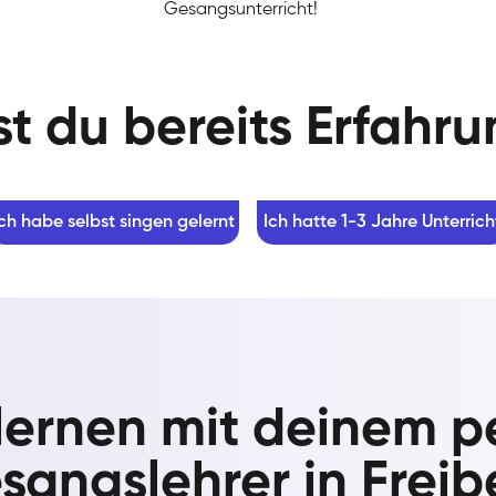
Gesangsunterricht!
t du bereits Erfahr
Ich habe selbst singen gelernt
Ich hatte 1-3 Jahre Unterrich
lernen mit deinem p
sangslehrer in Freib