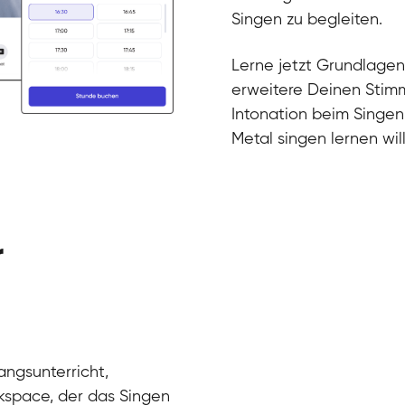
Gesang / Vo
Klara
Singen zu begleiten.
Gesang / Vo
Martina
Gesang / Vo
Ela
Lerne jetzt Grundlagen
Gesang / Vo
erweitere Deinen Stimm
Intonation beim Singen
Metal singen lernen will
r
angsunterricht,
kspace, der das Singen