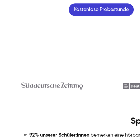
Kostenlose Probestunde
Sp
⭐
️
92% unserer Schüler:innen
bemerken eine hörba