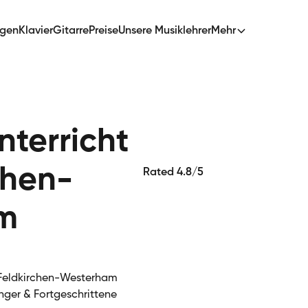
ngen
Klavier
Gitarre
Preise
Unsere Musiklehrer
Mehr
terricht
chen-
Rated 4.8/5
m
 Feldkirchen-Westerham
nger & Fortgeschrittene