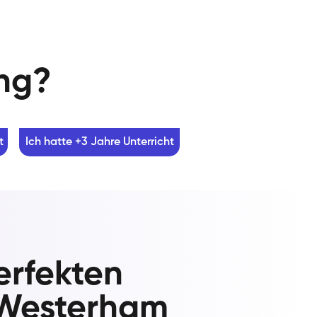
ung?
t
Ich hatte +3 Jahre Unterricht
erfekten
-Westerham