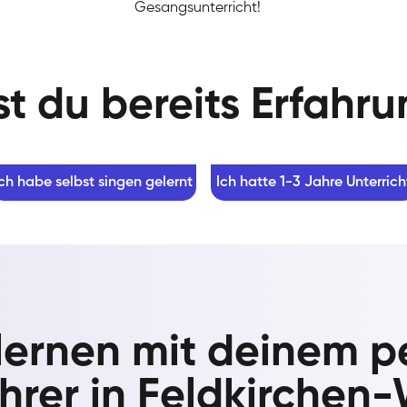
Gesangsunterricht!
t du bereits Erfahr
Ich habe selbst singen gelernt
Ich hatte 1-3 Jahre Unterrich
lernen mit deinem p
hrer in Feldkirchen