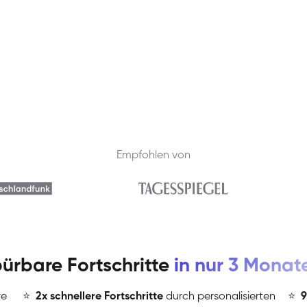
Empfohlen von
ürbare Fortschritte
in nur 3 Monat
re
⭐
️
2x schnellere Fortschritte
durch personalisierten
⭐
️
9