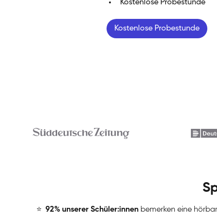
Kostenlose Probestunde
Kostenlose Probestunde
Sp
⭐
️
92% unserer Schüler:innen
bemerken eine hörba