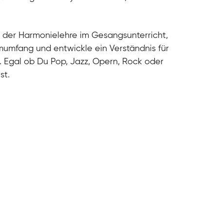
cal
cal
cal
 der Harmonielehre im Gesangsunterricht,
cal
umfang und entwickle ein Verständnis für
. Egal ob Du Pop, Jazz, Opern, Rock oder
st.