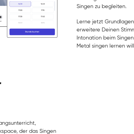
Gesang / Vo
Klara
Singen zu begleiten.
Gesang / Vo
Martina
Gesang / Vo
Ela
Lerne jetzt Grundlagen
Gesang / Vo
erweitere Deinen Stimm
Intonation beim Singen
Metal singen lernen will
r
angsunterricht,
kspace, der das Singen