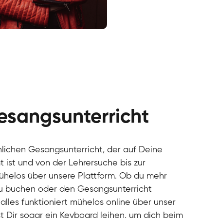
cal
cal
cal
cal
cal
cal
esangsunterricht
cal
cal
cal
önlichen Gesangsunterricht, der auf Deine
cal
 ist und von der Lehrersuche bis zur
cal
mühelos über unsere Plattform. Ob du mehr
cal
u buchen oder den Gesangsunterricht
cal
alles funktioniert mühelos online über unser
cal
cal
t Dir sogar ein Keyboard leihen, um dich beim