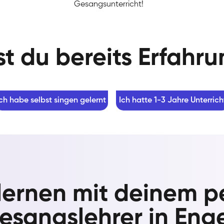
Gesangsunterricht!
t du bereits Erfahr
Ich habe selbst singen gelernt
Ich hatte 1-3 Jahre Unterrich
lernen mit deinem p
esangslehrer in Eng