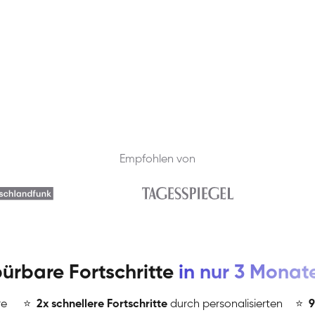
Empfohlen von
ürbare Fortschritte
in nur 3 Monat
re
⭐
️
2x schnellere Fortschritte
durch personalisierten
⭐
️
9