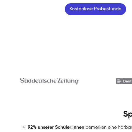
Kostenlose Probestunde
Sp
⭐
️
92% unserer Schüler:innen
bemerken eine hörba