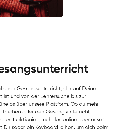
cal
cal
cal
cal
cal
cal
esangsunterricht
cal
cal
cal
önlichen Gesangsunterricht, der auf Deine
cal
 ist und von der Lehrersuche bis zur
cal
mühelos über unsere Plattform. Ob du mehr
cal
u buchen oder den Gesangsunterricht
cal
alles funktioniert mühelos online über unser
cal
cal
t Dir sogar ein Keyboard leihen, um dich beim