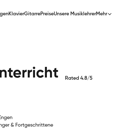
ngen
Klavier
Gitarre
Preise
Unsere Musiklehrer
Mehr
terricht
Rated 4.8/5
 Engen
nger & Fortgeschrittene