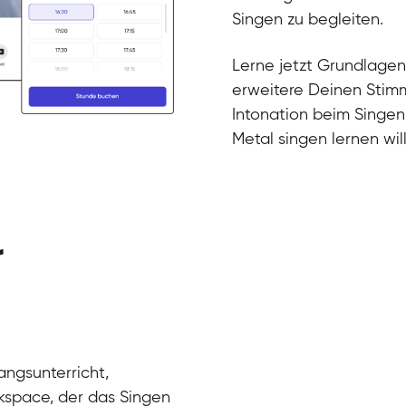
Gesang / Vo
Klara
Singen zu begleiten.
Gesang / Vo
Martina
Gesang / Vo
Ela
Lerne jetzt Grundlagen
Gesang / Vo
erweitere Deinen Stimm
Intonation beim Singen
Metal singen lernen will
r
angsunterricht,
kspace, der das Singen