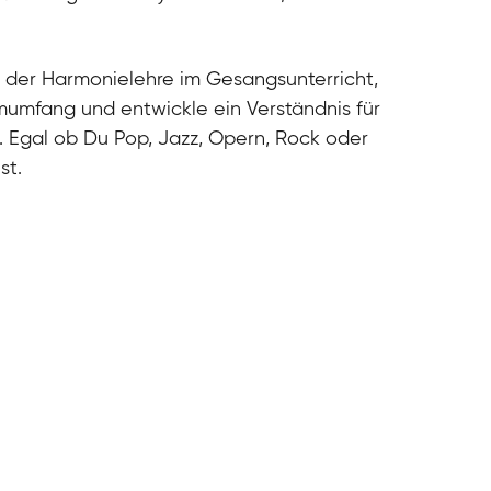
cal
cal
cal
 der Harmonielehre im Gesangsunterricht,
cal
umfang und entwickle ein Verständnis für
. Egal ob Du Pop, Jazz, Opern, Rock oder
st.