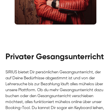
Fabio
Gesang / Vocal
Richard
Gesang / Vocal
Eva Lima
Gesang / Vocal
Lynn
Gesang / Vocal
Basak
Privater Gesangsunterricht
Gesang / Vocal
Anna
Gesang / Vocal
Julia
Gesang / Vocal
Patricia
SIRIUS bietet Dir persönlichen Gesangsunterricht, der
Gesang / Vocal
Aisuluu
auf Deine Bedürfnisse abgestimmt ist und von der
Gesang / Vocal
Birga
Lehrersuche bis zur Bezahlung läuft alles mühelos über
Gesang / Vocal
Ondřej
unsere Plattform. Ob du mehr Gesangsunterricht dazu
Gesang / Vocal
Sonja
buchen oder den Gesangsunterricht verschieben
Gesang / Vocal
Giulia
möchtest, alles funktioniert mühelos online über unser
Gesang / Vocal
Linda
Booking-Tool. Du kannst Dir sogar ein Keyboard leihen,
Gesang / Vocal