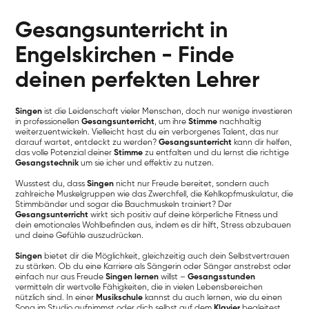
Gesangsunterricht in
Engelskirchen - Finde
deinen perfekten Lehrer
Singen
ist die Leidenschaft vieler Menschen, doch nur wenige investieren
in professionellen
Gesangsunterricht
, um ihre
Stimme
nachhaltig
weiterzuentwickeln. Vielleicht hast du ein verborgenes Talent, das nur
darauf wartet, entdeckt zu werden?
Gesangsunterricht
kann dir helfen,
das volle Potenzial deiner
Stimme
zu entfalten und du lernst die richtige
Gesangstechnik
um sie icher und effektiv zu nutzen.
Wusstest du, dass
Singen
nicht nur Freude bereitet, sondern auch
zahlreiche Muskelgruppen wie das Zwerchfell, die Kehlkopfmuskulatur, die
Stimmbänder und sogar die Bauchmuskeln trainiert? Der
Gesangsunterricht
wirkt sich positiv auf deine körperliche Fitness und
dein emotionales Wohlbefinden aus, indem es dir hilft, Stress abzubauen
und deine Gefühle auszudrücken.
Singen
bietet dir die Möglichkeit, gleichzeitig auch dein Selbstvertrauen
zu stärken. Ob du eine Karriere als Sängerin oder Sänger anstrebst oder
einfach nur aus Freude
Singen lernen
willst –
Gesangsstunden
vermitteln dir wertvolle Fähigkeiten, die in vielen Lebensbereichen
nützlich sind. In einer
Musikschule
kannst du auch lernen, wie du einen
Song im Studio aufnimmst oder dich selbst auf dem
Klavier
begleitest.