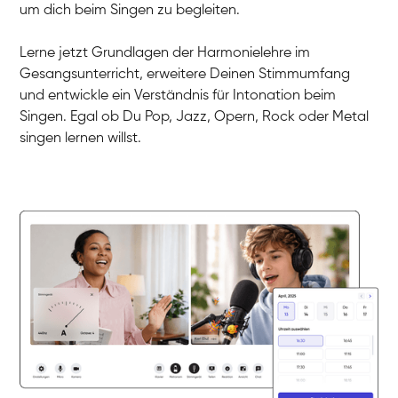
Dirk
um dich beim Singen zu begleiten.
Gesang / Vocal
Mehira
Gesang / Vocal
Klara
Lerne jetzt Grundlagen der Harmonielehre im
Gesang / Vocal
Martina
Gesangsunterricht, erweitere Deinen Stimmumfang
Gesang / Vocal
Ela
und entwickle ein Verständnis für Intonation beim
Gesang / Vocal
Singen. Egal ob Du Pop, Jazz, Opern, Rock oder Metal
singen lernen willst.