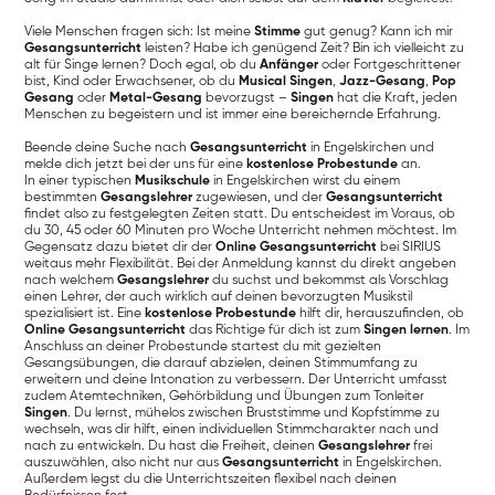
Viele Menschen fragen sich: Ist meine
Stimme
gut genug? Kann ich mir
Gesangsunterricht
leisten? Habe ich genügend Zeit? Bin ich vielleicht zu
alt für Singe lernen? Doch egal, ob du
Anfänger
oder Fortgeschrittener
bist, Kind oder Erwachsener, ob du
Musical Singen
,
Jazz-Gesang
,
Pop
Gesang
oder
Metal-Gesang
bevorzugst –
Singen
hat die Kraft, jeden
Menschen zu begeistern und ist immer eine bereichernde Erfahrung.
Beende deine Suche nach
Gesangsunterricht
in Engelskirchen und
melde dich jetzt bei der uns für eine
kostenlose Probestunde
an.
In einer typischen
Musikschule
in Engelskirchen wirst du einem
bestimmten
Gesangslehrer
zugewiesen, und der
Gesangsunterricht
findet also zu festgelegten Zeiten statt. Du entscheidest im Voraus, ob
du 30, 45 oder 60 Minuten pro Woche Unterricht nehmen möchtest. Im
Gegensatz dazu bietet dir der
Online Gesangsunterricht
bei SIRIUS
weitaus mehr Flexibilität. Bei der Anmeldung kannst du direkt angeben
nach welchem
Gesangslehrer
du suchst und bekommst als Vorschlag
einen Lehrer, der auch wirklich auf deinen bevorzugten Musikstil
spezialisiert ist. Eine
kostenlose Probestunde
hilft dir, herauszufinden, ob
Online Gesangsunterricht
das Richtige für dich ist zum
Singen lernen
. Im
Anschluss an deiner Probestunde startest du mit gezielten
Gesangsübungen, die darauf abzielen, deinen Stimmumfang zu
erweitern und deine Intonation zu verbessern. Der Unterricht umfasst
zudem Atemtechniken, Gehörbildung und Übungen zum Tonleiter
Singen
. Du lernst, mühelos zwischen Bruststimme und Kopfstimme zu
wechseln, was dir hilft, einen individuellen Stimmcharakter nach und
nach zu entwickeln. Du hast die Freiheit, deinen
Gesangslehrer
frei
auszuwählen, also nicht nur aus
Gesangsunterricht
in Engelskirchen.
Außerdem legst du die Unterrichtszeiten flexibel nach deinen