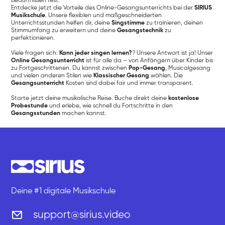
Bedürfnissen fest.
Entdecke jetzt die Vorteile des Online-Gesangsunterrichts bei der
SIRIUS
Musikschule
. Unsere flexiblen und maßgeschneiderten
Unterrichtsstunden helfen dir, deine
Singstimme
zu trainieren, deinen
Stimmumfang zu erweitern und deine
Gesangstechnik
zu
perfektionieren.
Viele fragen sich:
Kann jeder singen lernen?
? Unsere Antwort ist ja! Unser
Online Gesangsunterricht
ist für alle da – von Anfängern über Kinder bis
zu Fortgeschrittenen. Du kannst zwischen
Pop-Gesang
, Musicalgesang
und vielen anderen Stilen wie
Klassischer Gesang
wählen. Die
Gesangsunterricht
Kosten sind dabei fair und immer transparent.
Starte jetzt deine musikalische Reise. Buche direkt deine
kostenlose
Probestunde
und erlebe, wie schnell du Fortschritte in den
Gesangsstunden
machen kannst.
Deine #1 digitale Musikschule
support@sirius.video