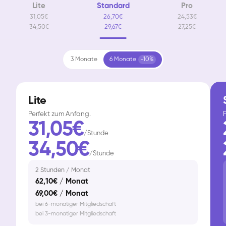
Lite
Standard
Pro
31,05€
26,70€
24,53€
34,50€
29,67€
27,25€
3 Monate
6 Monate
-10%
Lite
Perfekt zum Anfang.
F
31,05€
/Stunde
34,50€
/Stunde
2 Stunden / Monat
62,10€ / Monat
69,00€ / Monat
bei 6-monatiger Mitgliedschaft
bei 3-monatiger Mitgliedschaft