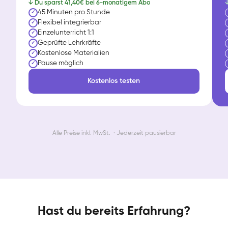
↓ Du sparst 41,40€ bei 6-monatigem Abo
↓
45 Minuten pro Stunde
✓
Flexibel integrierbar
✓
Einzelunterricht 1:1
✓
Geprüfte Lehrkräfte
✓
Kostenlose Materialien
✓
Pause möglich
✓
Kostenlos testen
Alle Preise inkl. MwSt. · Jederzeit pausierbar
Hast du bereits Erfahrung?