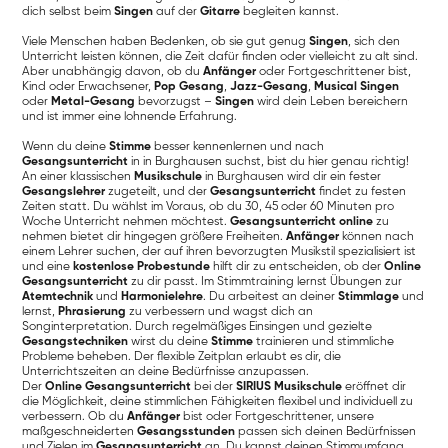
dich selbst beim
Singen
auf der
Gitarre
begleiten kannst.
Viele Menschen haben Bedenken, ob sie gut genug
Singen
, sich den
Unterricht leisten können, die Zeit dafür finden oder vielleicht zu alt sind.
Aber unabhängig davon, ob du
Anfänger
oder Fortgeschrittener bist,
Kind oder Erwachsener,
Pop Gesang
,
Jazz-Gesang
,
Musical Singen
oder
Metal-Gesang
bevorzugst –
Singen
wird dein Leben bereichern
und ist immer eine lohnende Erfahrung.
Wenn du deine
Stimme
besser kennenlernen und nach
Gesangsunterricht
in in Burghausen suchst, bist du hier genau richtig!
An einer klassischen
Musikschule
in Burghausen wird dir ein fester
Gesangslehrer
zugeteilt, und der
Gesangsunterricht
findet zu festen
Zeiten statt. Du wählst im Voraus, ob du 30, 45 oder 60 Minuten pro
Woche Unterricht nehmen möchtest.
Gesangsunterricht online
zu
nehmen bietet dir hingegen größere Freiheiten.
Anfänger
können nach
einem Lehrer suchen, der auf ihren bevorzugten Musikstil spezialisiert ist
und eine
kostenlose Probestunde
hilft dir zu entscheiden, ob der
Online
Gesangsunterricht
zu dir passt. Im Stimmtraining lernst Übungen zur
Atemtechnik
und
Harmonielehre
. Du arbeitest an deiner
Stimmlage
und
lernst,
Phrasierung
zu verbessern und wagst dich an
Songinterpretation. Durch regelmäßiges Einsingen und gezielte
Gesangstechniken
wirst du deine
Stimme
trainieren und stimmliche
Probleme beheben. Der flexible Zeitplan erlaubt es dir, die
Unterrichtszeiten an deine Bedürfnisse anzupassen.
Der
Online Gesangsunterricht
bei der
SIRIUS Musikschule
eröffnet dir
die Möglichkeit, deine stimmlichen Fähigkeiten flexibel und individuell zu
verbessern. Ob du
Anfänger
bist oder Fortgeschrittener, unsere
maßgeschneiderten
Gesangsstunden
passen sich deinen Bedürfnissen
und Zielen im
Gesangsunterricht
an. Du kannst deinen Stimmumfang