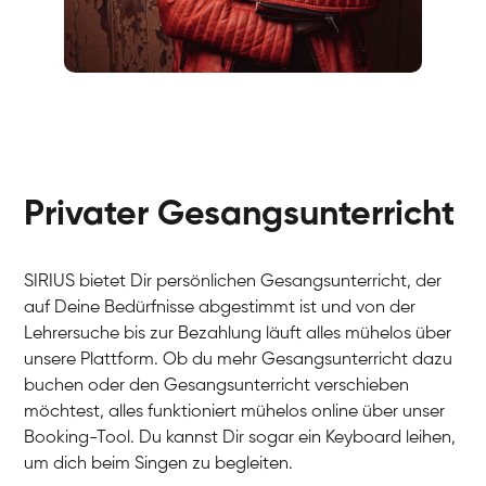
Fabio
Gesang / Vocal
Richard
Gesang / Vocal
Eva Lima
Gesang / Vocal
Lynn
Gesang / Vocal
Basak
Privater Gesangsunterricht
Gesang / Vocal
Anna
Gesang / Vocal
Julia
Gesang / Vocal
Patricia
SIRIUS bietet Dir persönlichen Gesangsunterricht, der
Gesang / Vocal
Aisuluu
auf Deine Bedürfnisse abgestimmt ist und von der
Gesang / Vocal
Birga
Lehrersuche bis zur Bezahlung läuft alles mühelos über
Gesang / Vocal
Ondřej
unsere Plattform. Ob du mehr Gesangsunterricht dazu
Gesang / Vocal
Sonja
buchen oder den Gesangsunterricht verschieben
Gesang / Vocal
Giulia
möchtest, alles funktioniert mühelos online über unser
Gesang / Vocal
Linda
Booking-Tool. Du kannst Dir sogar ein Keyboard leihen,
Gesang / Vocal
Dirk
um dich beim Singen zu begleiten.
Gesang / Vocal
Mehira