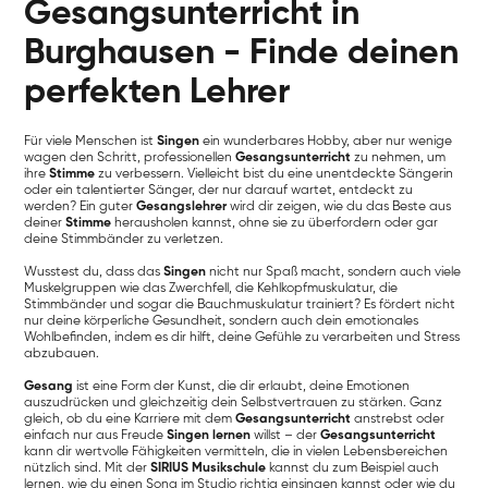
Gesangsunterricht in
Burghausen - Finde deinen
perfekten Lehrer
Für viele Menschen ist
Singen
ein wunderbares Hobby, aber nur wenige
wagen den Schritt, professionellen
Gesangsunterricht
zu nehmen, um
ihre
Stimme
zu verbessern. Vielleicht bist du eine unentdeckte Sängerin
oder ein talentierter Sänger, der nur darauf wartet, entdeckt zu
werden? Ein guter
Gesangslehrer
wird dir zeigen, wie du das Beste aus
deiner
Stimme
herausholen kannst, ohne sie zu überfordern oder gar
deine Stimmbänder zu verletzen.
Wusstest du, dass das
Singen
nicht nur Spaß macht, sondern auch viele
Muskelgruppen wie das Zwerchfell, die Kehlkopfmuskulatur, die
Stimmbänder und sogar die Bauchmuskulatur trainiert? Es fördert nicht
nur deine körperliche Gesundheit, sondern auch dein emotionales
Wohlbefinden, indem es dir hilft, deine Gefühle zu verarbeiten und Stress
abzubauen.
Gesang
ist eine Form der Kunst, die dir erlaubt, deine Emotionen
auszudrücken und gleichzeitig dein Selbstvertrauen zu stärken. Ganz
gleich, ob du eine Karriere mit dem
Gesangsunterricht
anstrebst oder
einfach nur aus Freude
Singen lernen
willst – der
Gesangsunterricht
kann dir wertvolle Fähigkeiten vermitteln, die in vielen Lebensbereichen
nützlich sind. Mit der
SIRIUS Musikschule
kannst du zum Beispiel auch
lernen, wie du einen Song im Studio richtig einsingen kannst oder wie du