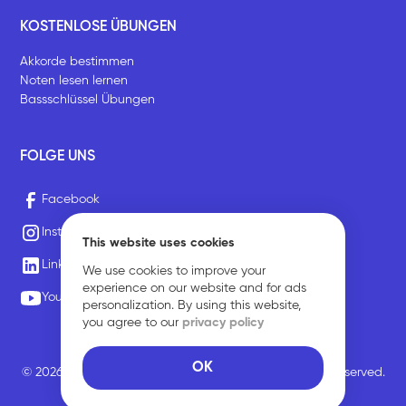
KOSTENLOSE ÜBUNGEN
Akkorde bestimmen
Noten lesen lernen
Bassschlüssel Übungen
FOLGE UNS
Facebook
Instagram
This website uses cookies
LinkedIn
We use cookies to improve your
experience on our website and for ads
Youtube
personalization. By using this website,
you agree to our
privacy policy
OK
© 2026 Sirius Music Communications GmbH. All rights reserved.