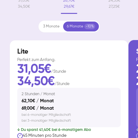
31,05€
26,70€
24,53€
34,50€
29,67€
27,25€
3 Monate
6 Monate
-10%
Lite
Perfekt zum Anfang.
F
31,05€
/Stunde
34,50€
/Stunde
2 Stunden / Monat
62,10€ / Monat
69,00€ / Monat
bei 6-monatiger Mitgliedschaft
bei 3-monatiger Mitgliedschaft
↓ Du sparst 41,40€ bei 6-monatigem Abo
↓
45 Minuten pro Stunde
✓