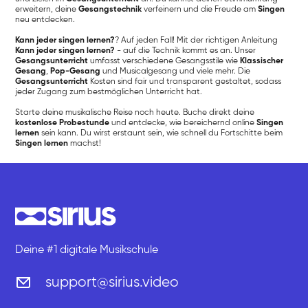
erweitern, deine
Gesangstechnik
verfeinern und die Freude am
Singen
neu entdecken.
Kann jeder singen lernen?
? Auf jeden Fall! Mit der richtigen Anleitung
Kann jeder singen lernen?
- auf die Technik kommt es an. Unser
Gesangsunterricht
umfasst verschiedene Gesangsstile wie
Klassischer
Gesang
,
Pop-Gesang
und Musicalgesang und viele mehr. Die
Gesangsunterricht
Kosten sind fair und transparent gestaltet, sodass
jeder Zugang zum bestmöglichen Unterricht hat.
Starte deine musikalische Reise noch heute. Buche direkt deine
kostenlose Probestunde
und entdecke, wie bereichernd online
Singen
lernen
sein kann. Du wirst erstaunt sein, wie schnell du Fortschitte beim
Singen lernen
machst!
Deine #1 digitale Musikschule
support@sirius.video