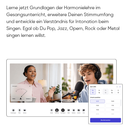
Gesang / Vocal
Klara
Lerne jetzt Grundlagen der Harmonielehre im
Gesang / Vocal
Martina
Gesangsunterricht, erweitere Deinen Stimmumfang
Gesang / Vocal
Ela
und entwickle ein Verständnis für Intonation beim
Gesang / Vocal
Singen. Egal ob Du Pop, Jazz, Opern, Rock oder Metal
singen lernen willst.