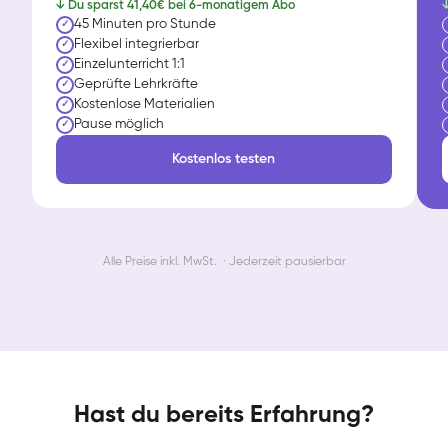
↓ Du sparst 41,40€ bei 6-monatigem Abo
↓
45 Minuten pro Stunde
✓
Flexibel integrierbar
✓
Einzelunterricht 1:1
✓
Geprüfte Lehrkräfte
✓
Kostenlose Materialien
✓
Pause möglich
✓
Kostenlos testen
Alle Preise inkl. MwSt. · Jederzeit pausierbar
Hast du bereits Erfahrung?