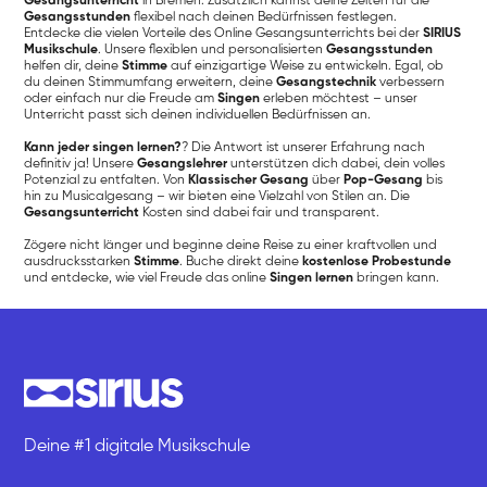
Gesangsunterricht
in Bremen. Zusätzlich kannst deine Zeiten für die
Gesangsstunden
flexibel nach deinen Bedürfnissen festlegen.
Entdecke die vielen Vorteile des Online Gesangsunterrichts bei der
SIRIUS
Musikschule
. Unsere flexiblen und personalisierten
Gesangsstunden
helfen dir, deine
Stimme
auf einzigartige Weise zu entwickeln. Egal, ob
du deinen Stimmumfang erweitern, deine
Gesangstechnik
verbessern
oder einfach nur die Freude am
Singen
erleben möchtest – unser
Unterricht passt sich deinen individuellen Bedürfnissen an.
Kann jeder singen lernen?
? Die Antwort ist unserer Erfahrung nach
definitiv ja! Unsere
Gesangslehrer
unterstützen dich dabei, dein volles
Potenzial zu entfalten. Von
Klassischer Gesang
über
Pop-Gesang
bis
hin zu Musicalgesang – wir bieten eine Vielzahl von Stilen an. Die
Gesangsunterricht
Kosten sind dabei fair und transparent.
Zögere nicht länger und beginne deine Reise zu einer kraftvollen und
ausdrucksstarken
Stimme
. Buche direkt deine
kostenlose Probestunde
und entdecke, wie viel Freude das online
Singen lernen
bringen kann.
Deine #1 digitale Musikschule