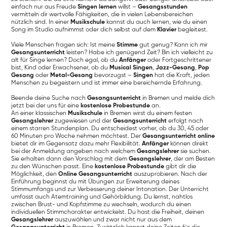
einfach nur aus Freude
Singen lernen
willst –
Gesangsstunden
vermitteln dir wertvolle Fähigkeiten, die in vielen Lebensbereichen
nützlich sind. In einer
Musikschule
kannst du auch lernen, wie du einen
Song im Studio aufnimmst oder dich selbst auf dem
Klavier
begleitest.
Viele Menschen fragen sich: Ist meine
Stimme
gut genug? Kann ich mir
Gesangsunterricht
leisten? Habe ich genügend Zeit? Bin ich vielleicht zu
alt für Singe lernen? Doch egal, ob du
Anfänger
oder Fortgeschrittener
bist, Kind oder Erwachsener, ob du
Musical Singen
,
Jazz-Gesang
,
Pop
Gesang
oder
Metal-Gesang
bevorzugst –
Singen
hat die Kraft, jeden
Menschen zu begeistern und ist immer eine bereichernde Erfahrung.
Beende deine Suche nach
Gesangsunterricht
in Bremen und melde dich
jetzt bei der uns für eine
kostenlose Probestunde
an.
An einer klassischen
Musikschule
in Bremen wirst du einem festen
Gesangslehrer
zugewiesen und der
Gesangsunterricht
erfolgt nach
einem starren Stundenplan. Du entscheidest vorher, ob du 30, 45 oder
60 Minuten pro Woche nehmen möchtest. Der
Gesangsunterricht online
bietet dir im Gegensatz dazu mehr Flexibilität.
Anfänger
können direkt
bei der Anmeldung angeben nach welchem
Gesangslehrer
sie suchen.
Sie erhalten dann den Vorschlag mit dem
Gesangslehrer
, der am Besten
zu den Wünschen passt. Eine
kostenlose Probestunde
gibt dir die
Möglichkeit, den
Online Gesangsunterricht
auszuprobieren. Nach der
Einführung beginnst du mit Übungen zur Erweiterung deines
Stimmumfangs und zur Verbesserung deiner Intonation. Der Unterricht
umfasst auch Atemtraining und Gehörbildung. Du lernst, nahtlos
zwischen Brust- und Kopfstimme zu wechseln, wodurch du einen
individuellen Stimmcharakter entwickelst. Du hast die Freiheit, deinen
Gesangslehrer
auszuwählen und zwar nicht nur aus dem