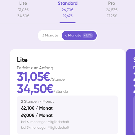
Lite
Standard
Pro
31,05€
26,70€
24,53€
34,50€
29,67€
27,25€
3 Monate
6 Monate
-10%
Lite
Perfekt zum Anfang.
F
31,05€
/Stunde
34,50€
/Stunde
2 Stunden / Monat
62,10€ / Monat
69,00€ / Monat
bei 6-monatiger Mitgliedschaft
bei 3-monatiger Mitgliedschaft