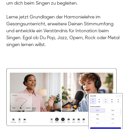
Dirk
um dich beim Singen zu begleiten.
Gesang / Vocal
Mehira
Gesang / Vocal
Klara
Lerne jetzt Grundlagen der Harmonielehre im
Gesang / Vocal
Martina
Gesangsunterricht, erweitere Deinen Stimmumfang
Gesang / Vocal
Ela
und entwickle ein Verständnis für Intonation beim
Gesang / Vocal
Singen. Egal ob Du Pop, Jazz, Opern, Rock oder Metal
singen lernen willst.