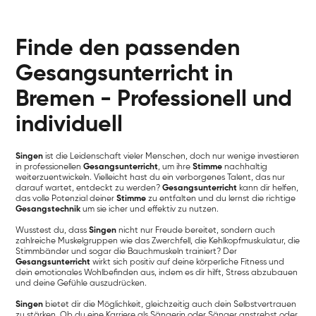
Finde den passenden
Gesangsunterricht in
Bremen - Professionell und
individuell
Singen
ist die Leidenschaft vieler Menschen, doch nur wenige investieren
in professionellen
Gesangsunterricht
, um ihre
Stimme
nachhaltig
weiterzuentwickeln. Vielleicht hast du ein verborgenes Talent, das nur
darauf wartet, entdeckt zu werden?
Gesangsunterricht
kann dir helfen,
das volle Potenzial deiner
Stimme
zu entfalten und du lernst die richtige
Gesangstechnik
um sie icher und effektiv zu nutzen.
Wusstest du, dass
Singen
nicht nur Freude bereitet, sondern auch
zahlreiche Muskelgruppen wie das Zwerchfell, die Kehlkopfmuskulatur, die
Stimmbänder und sogar die Bauchmuskeln trainiert? Der
Gesangsunterricht
wirkt sich positiv auf deine körperliche Fitness und
dein emotionales Wohlbefinden aus, indem es dir hilft, Stress abzubauen
und deine Gefühle auszudrücken.
Singen
bietet dir die Möglichkeit, gleichzeitig auch dein Selbstvertrauen
zu stärken. Ob du eine Karriere als Sängerin oder Sänger anstrebst oder