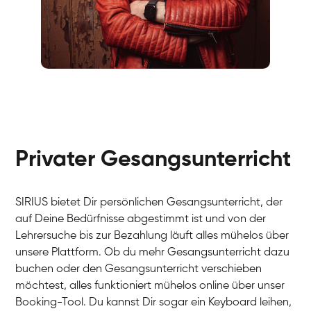
Fabio
Gesang / Vocal
Richard
Gesang / Vocal
Eva Lima
Gesang / Vocal
Lynn
Gesang / Vocal
Basak
Privater Gesangsunterricht
Gesang / Vocal
Anna
Gesang / Vocal
Julia
Gesang / Vocal
Patricia
SIRIUS bietet Dir persönlichen Gesangsunterricht, der
Gesang / Vocal
Aisuluu
auf Deine Bedürfnisse abgestimmt ist und von der
Gesang / Vocal
Birga
Lehrersuche bis zur Bezahlung läuft alles mühelos über
Gesang / Vocal
Ondřej
unsere Plattform. Ob du mehr Gesangsunterricht dazu
Gesang / Vocal
Sonja
buchen oder den Gesangsunterricht verschieben
Gesang / Vocal
Giulia
möchtest, alles funktioniert mühelos online über unser
Gesang / Vocal
Linda
Booking-Tool. Du kannst Dir sogar ein Keyboard leihen,
Gesang / Vocal