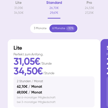
Lite
Standard
Pro
31,05€
26,70€
24,53€
34,50€
29,67€
27,25€
3 Monate
6 Monate
-10%
Lite
Perfekt zum Anfang.
F
31,05€
/Stunde
34,50€
/Stunde
2 Stunden / Monat
62,10€ / Monat
69,00€ / Monat
bei 6-monatiger Mitgliedschaft
bei 3-monatiger Mitgliedschaft