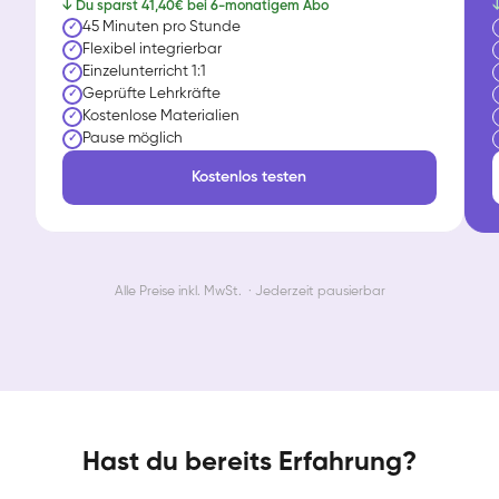
↓ Du sparst 41,40€ bei 6-monatigem Abo
↓
45 Minuten pro Stunde
✓
Flexibel integrierbar
✓
Einzelunterricht 1:1
✓
Geprüfte Lehrkräfte
✓
Kostenlose Materialien
✓
Pause möglich
✓
Kostenlos testen
Alle Preise inkl. MwSt. · Jederzeit pausierbar
Hast du bereits Erfahrung?