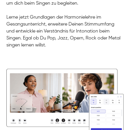
Dirk
um dich beim Singen zu begleiten.
Gesang / Vocal
Mehira
Gesang / Vocal
Klara
Lerne jetzt Grundlagen der Harmonielehre im
Gesang / Vocal
Martina
Gesangsunterricht, erweitere Deinen Stimmumfang
Gesang / Vocal
Ela
und entwickle ein Verständnis für Intonation beim
Gesang / Vocal
Singen. Egal ob Du Pop, Jazz, Opern, Rock oder Metal
singen lernen willst.