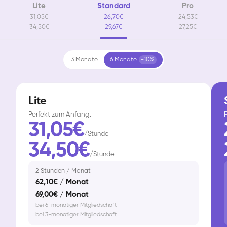
Lite
Standard
Pro
31,05€
26,70€
24,53€
34,50€
29,67€
27,25€
3 Monate
6 Monate
-10%
Lite
Perfekt zum Anfang.
F
31,05€
/Stunde
34,50€
/Stunde
2 Stunden / Monat
62,10€ / Monat
69,00€ / Monat
bei 6-monatiger Mitgliedschaft
bei 3-monatiger Mitgliedschaft