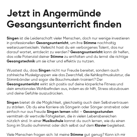
Jetzt in Angermünde
Gesangsunterricht finden
Singen
ist die Leidenschaft vieler Menschen, doch nur wenige investieren
in professionellen
Gesangsunterricht
, um ihre
Stimme
nachhaltig
weiterzuentwickeln. Vielleicht hast du ein verborgenes Talent, das nur
darauf wartet, entdeckt zu werden?
Gesangsunterricht
kann dir helfen,
das volle Potenzial deiner
Stimme
zu entfalten und du lernst die richtige
Gesangstechnik
um sie icher und effektiv zu nutzen.
Wusstest du, dass
Singen
nicht nur Freude bereitet, sondern auch
zahlreiche Muskelgruppen wie das Zwerchfell, die Kehlkopfmuskulatur, die
Stimmbänder und sogar die Bauchmuskeln trainiert? Der
Gesangsunterricht
wirkt sich positiv auf deine körperliche Fitness und
dein emotionales Wohlbefinden aus, indem es dir hilft, Stress abzubauen
und deine Gefühle auszudrücken.
Singen
bietet dir die Möglichkeit, gleichzeitig auch dein Selbstvertrauen
zu stärken. Ob du eine Karriere als Sängerin oder Sänger anstrebst oder
einfach nur aus Freude
Singen lernen
willst –
Gesangsstunden
vermitteln dir wertvolle Fähigkeiten, die in vielen Lebensbereichen
nützlich sind. In einer
Musikschule
kannst du auch lernen, wie du einen
Song im Studio aufnimmst oder dich selbst auf dem
Klavier
begleitest.
Viele Menschen fragen sich: Ist meine
Stimme
gut genug? Kann ich mir