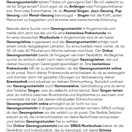
Gesangsunterricht
leisten? Habe ich genügend Zeit? Bin ich vielleicht zu
alt für Singe lernen? Doch egal, ob du
Anfänger
oder Fortgeschrittener
bist, Kind oder Erwachsener, ob du
Musical Singen
,
Jazz-Gesang
,
Pop
Gesang
oder
Metal-Gesang
bevorzugst –
Singen
hat die Kraft, jeden
Menschen zu begeistern und ist immer eine bereichernde Erfahrung.
Beende deine Suche nach
Gesangsunterricht
in Angermünde und
melde dich jetzt bei der uns für eine
kostenlose Probestunde
an.
An einer klassischen
Musikschule
in Angermünde wird dir ein fester
Gesangslehrer
zugewiesen und der
Gesangsunterricht
erfolgt nach
einem vorab festgelegten Lehrplan. Du entscheidest meist vorher, ob du
30, 45 oder 60 Minuten pro Woche nehmen möchtest. Der
Online
Gesangsunterricht
bietet dir hingegen viel mehr Flexibilität. Als Beginner
suchst du einfach direkt nach dem richtigen
Gesangslehrer
, der auf
deinen bevorzugten Gesangsstil spezialisiert ist. Eine
kostenlose
Probestunde
hilft dir zu entscheiden, ob der
Gesangsunterricht online
zu dir passt. Nach deiner Probestunde entscheidest du ob es weitergeht
und startest dann mit gezielten Übungen zur Verbesserung deiner
Atemtechnik
und arbeitest an deinem Stimmumfang. Natürlich umfasst
der
Gesangsunterricht
auch
Harmonielehre
, Gehörbildung und du lernst
das Tonleiter
Singen
, was du vielleicht schon kennst. Beim
Singen lernen
übst du nahtlos zwischen Bruststimme und Kopfstimme zu wechseln und
entwickelst mit der Zeit deinen infividuellen Stimmcharakter.
Gesangsunterricht online
ermöglich es dir nicht nur aus
Gesangsunterricht
in Angermünde auszuwählen sondern SIRIUS schlägt
dir den
Gesangslehrer
vor der wirklich zu dir passt. Der flexible Zeitplan
erlaubt es dir, die Unterrichtszeiten an deine Bedürfnisse anzupassen
und deinen
Gesangsstunden
frei zu wählen.
Der
Online-Gesangsunterricht
bei der
SIRIUS Musikschule
bietet dir die
Flexibilität und Individualität, die du benötigst, um deine
Stimme