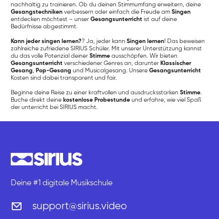
nachhaltig zu trainieren. Ob du deinen Stimmumfang erweitern, deine
Gesangstechniken
verbessern oder einfach die Freude am
Singen
entdecken möchtest – unser
Gesangsunterricht
ist auf deine
Bedürfnisse abgestimmt.
Kann jeder singen lernen?
? Ja, jeder kann
Singen lernen
! Das beweisen
zahlreiche zufriedene SIRIUS Schüler. Mit unserer Unterstützung kannst
du das volle Potenzial deiner
Stimme
ausschöpfen. Wir bieten
Gesangsunterricht
verschiedener Genres an, darunter
Klassischer
Gesang
,
Pop-Gesang
und Musicalgesang. Unsere
Gesangsunterricht
Kosten sind dabei transparent und fair.
Beginne deine Reise zu einer kraftvollen und ausdrucksstarken
Stimme
.
Buche direkt deine
kostenlose Probestunde
und erfahre, wie viel Spaß
der unterricht bei SIRIUS macht.
Deine #1 digitale Musikschule
support@sirius.video