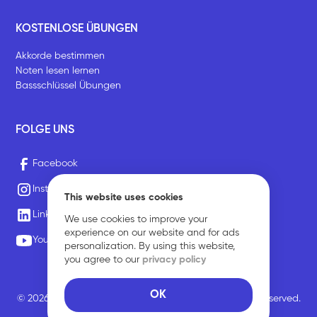
KOSTENLOSE ÜBUNGEN
Akkorde bestimmen
Noten lesen lernen
Bassschlüssel Übungen
FOLGE UNS
Facebook
Instagram
This website uses cookies
LinkedIn
We use cookies to improve your
experience on our website and for ads
Youtube
personalization. By using this website,
you agree to our
privacy policy
OK
© 2026 Sirius Music Communications GmbH. All rights reserved.