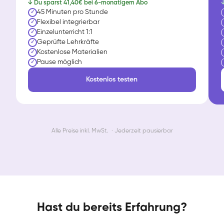
↓ Du sparst 41,40€ bei 6-monatigem Abo
↓
45 Minuten pro Stunde
✓
Flexibel integrierbar
✓
Einzelunterricht 1:1
✓
Geprüfte Lehrkräfte
✓
Kostenlose Materialien
✓
Pause möglich
✓
Kostenlos testen
Alle Preise inkl. MwSt. · Jederzeit pausierbar
Hast du bereits Erfahrung?