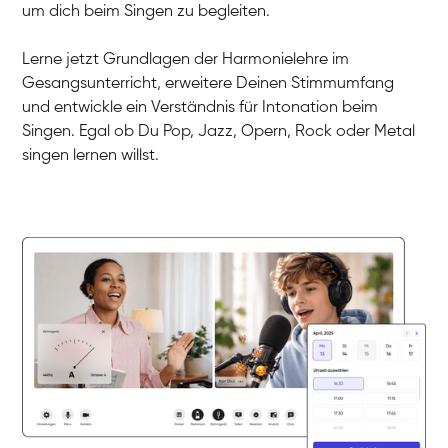
Dirk
um dich beim Singen zu begleiten.
Gesang / Vocal
Mehira
Gesang / Vocal
Klara
Lerne jetzt Grundlagen der Harmonielehre im
Gesang / Vocal
Martina
Gesangsunterricht, erweitere Deinen Stimmumfang
Gesang / Vocal
Ela
und entwickle ein Verständnis für Intonation beim
Gesang / Vocal
Singen. Egal ob Du Pop, Jazz, Opern, Rock oder Metal
singen lernen willst.