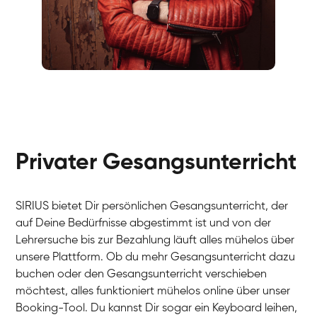
Fabio
Gesang / Vocal
Richard
Gesang / Vocal
Eva Lima
Gesang / Vocal
Lynn
Gesang / Vocal
Basak
Privater Gesangsunterricht
Gesang / Vocal
Anna
Gesang / Vocal
Julia
Gesang / Vocal
Patricia
SIRIUS bietet Dir persönlichen Gesangsunterricht, der
Gesang / Vocal
Aisuluu
auf Deine Bedürfnisse abgestimmt ist und von der
Gesang / Vocal
Birga
Lehrersuche bis zur Bezahlung läuft alles mühelos über
Gesang / Vocal
Ondřej
unsere Plattform. Ob du mehr Gesangsunterricht dazu
Gesang / Vocal
Sonja
buchen oder den Gesangsunterricht verschieben
Gesang / Vocal
Giulia
möchtest, alles funktioniert mühelos online über unser
Gesang / Vocal
Linda
Booking-Tool. Du kannst Dir sogar ein Keyboard leihen,
Gesang / Vocal