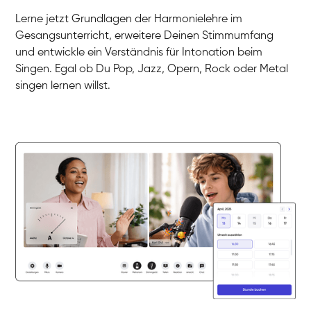
Gesang / Vocal
Klara
Lerne jetzt Grundlagen der Harmonielehre im
Gesang / Vocal
Martina
Gesangsunterricht, erweitere Deinen Stimmumfang
Gesang / Vocal
Ela
und entwickle ein Verständnis für Intonation beim
Gesang / Vocal
Singen. Egal ob Du Pop, Jazz, Opern, Rock oder Metal
singen lernen willst.