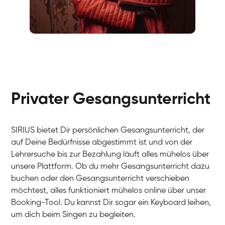
Fabio
Gesang / Vocal
Richard
Gesang / Vocal
Eva Lima
Gesang / Vocal
Lynn
Gesang / Vocal
Basak
Privater Gesangsunterricht
Gesang / Vocal
Anna
Gesang / Vocal
Julia
Gesang / Vocal
Patricia
SIRIUS bietet Dir persönlichen Gesangsunterricht, der
Gesang / Vocal
Aisuluu
auf Deine Bedürfnisse abgestimmt ist und von der
Gesang / Vocal
Birga
Lehrersuche bis zur Bezahlung läuft alles mühelos über
Gesang / Vocal
Ondřej
unsere Plattform. Ob du mehr Gesangsunterricht dazu
Gesang / Vocal
Sonja
buchen oder den Gesangsunterricht verschieben
Gesang / Vocal
Giulia
möchtest, alles funktioniert mühelos online über unser
Gesang / Vocal
Linda
Booking-Tool. Du kannst Dir sogar ein Keyboard leihen,
Gesang / Vocal
Dirk
um dich beim Singen zu begleiten.
Gesang / Vocal
Mehira