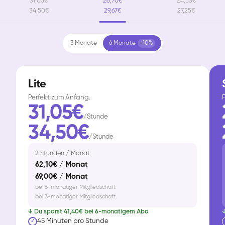
31,05€
26,70€
24,53€
34,50€
29,67€
27,25€
3 Monate
6 Monate
-10%
Lite
Perfekt zum Anfang.
F
31,05€
/Stunde
34,50€
/Stunde
2 Stunden / Monat
62,10€ / Monat
69,00€ / Monat
bei 6-monatiger Mitgliedschaft
bei 3-monatiger Mitgliedschaft
↓ Du sparst 41,40€ bei 6-monatigem Abo
↓
45 Minuten pro Stunde
✓