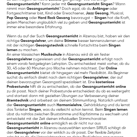
Gesangsunterricht
? Kann jeder mit
Gesangsunterricht
Singen
? Wann
nimmt man
Gesangsunterricht
? Doch egal, ob du
Anfänger
oder
Fortgeschrittener bist, Kind oder Erwachsener,
Jazz Gesang
, Musical,
Pop Gesang
oder
Hard Rock Gesang
bevorzugst –
Singen
hat die Kraft,
jedem Menschen unglaublich viel zu geben und
Gesangsunterricht
ist
immer eine besondere Erfahrung.
Wenn du auf der Such
Gesangsunterricht
in Alzenau bist, haben wir den
richtige
Gesangslehrer
, um deine
Stimme
besser kennenzulernen und
mit der richtigen
Gesangstechnik
schnelle Fortschritte beim
Singen
lernen
zu machen.
An einer klassischen
Musikschule
in Alzenau wird dir ein fester
Gesangslehrer
zugewiesen und der
Gesangsunterricht
erfolgt nach
einem vorab festgelegten Lehrplan. Du entscheidest meist vorher, ob du
30, 45 oder 60 Minuten pro Woche nehmen möchtest. Der
Online
Gesangsunterricht
bietet dir hingegen viel mehr Flexibilität. Als Beginner
suchst du einfach direkt nach dem richtigen
Gesangslehrer
, der auf
deinen bevorzugten Gesangsstil spezialisiert ist. Eine
kostenlose
Probestunde
hilft dir zu entscheiden, ob der
Gesangsunterricht online
zu dir passt. Nach deiner Probestunde entscheidest du ob es weitergeht
und startest dann mit gezielten Übungen zur Verbesserung deiner
Atemtechnik
und arbeitest an deinem Stimmumfang. Natürlich umfasst
der
Gesangsunterricht
auch
Harmonielehre
, Gehörbildung und du lernst
das Tonleiter
Singen
, was du vielleicht schon kennst. Beim
Singen lernen
übst du nahtlos zwischen Bruststimme und Kopfstimme zu wechseln und
entwickelst mit der Zeit deinen infividuellen Stimmcharakter.
Gesangsunterricht online
ermöglich es dir nicht nur aus
Gesangsunterricht
in Alzenau auszuwählen sondern SIRIUS schlägt dir
den
Gesangslehrer
vor der wirklich zu dir passt. Der flexible Zeitplan