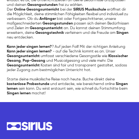
erlaubt es dir, die Unterrichtszeiten an deine Bedürfnisse anzupassen
und deinen
Gesangsstunden
frei zu wählen.
Der
Online Gesangsunterricht
bei der
SIRIUS Musikschule
eröffnet dir
die Möglichkeit, deine stimmlichen Fähigkeiten flexibel und individuell zu
verbessern. Ob du
Anfänger
bist oder Fortgeschrittener, unsere
maßgeschneiderten
Gesangsstunden
passen sich deinen Bedürfnissen
und Zielen im
Gesangsunterricht
an. Du kannst deinen Stimmumfang
erweitern, deine
Gesangstechnik
verfeinern und die Freude am
Singen
neu entdecken.
Kann jeder singen lernen?
? Auf jeden Fall! Mit der richtigen Anleitung
Kann jeder singen lernen?
- auf die Technik kommt es an. Unser
Gesangsunterricht
umfasst verschiedene Gesangsstile wie
Klassischer
Gesang
,
Pop-Gesang
und Musicalgesang und viele mehr. Die
Gesangsunterricht
Kosten sind fair und transparent gestaltet, sodass
jeder Zugang zum bestmöglichen Unterricht hat.
Starte deine musikalische Reise noch heute. Buche direkt deine
kostenlose Probestunde
und entdecke, wie bereichernd online
Singen
lernen
sein kann. Du wirst erstaunt sein, wie schnell du Fortschitte beim
Singen lernen
machst!