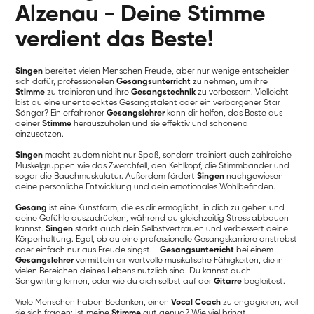
Alzenau - Deine Stimme
verdient das Beste!
Singen
bereitet vielen Menschen Freude, aber nur wenige entscheiden
sich dafür, professionellen
Gesangsunterricht
zu nehmen, um ihre
Stimme
zu trainieren und ihre
Gesangstechnik
zu verbessern. Vielleicht
bist du eine unentdecktes Gesangstalent oder ein verborgener Star
Sänger? Ein erfahrener
Gesangslehrer
kann dir helfen, das Beste aus
deiner
Stimme
herauszuholen und sie effektiv und schonend
einzusetzen.
Singen
macht zudem nicht nur Spaß, sondern trainiert auch zahlreiche
Muskelgruppen wie das Zwerchfell, den Kehlkopf, die Stimmbänder und
sogar die Bauchmuskulatur. Außerdem fördert
Singen
nachgewiesen
deine persönliche Entwicklung und dein emotionales Wohlbefinden.
Gesang
ist eine Kunstform, die es dir ermöglicht, in dich zu gehen und
deine Gefühle auszudrücken, während du gleichzeitig Stress abbauen
kannst.
Singen
stärkt auch dein Selbstvertrauen und verbessert deine
Körperhaltung. Egal, ob du eine professionelle Gesangskarriere anstrebst
oder einfach nur aus Freude singst –
Gesangsunterricht
bei einem
Gesangslehrer
vermitteln dir wertvolle musikalische Fähigkeiten, die in
vielen Bereichen deines Lebens nützlich sind. Du kannst auch
Songwriting lernen, oder wie du dich selbst auf der
Gitarre
begleitest.
Viele Menschen haben Bedenken, einen
Vocal Coach
zu engagieren, weil
sie sich fragen: Ist meine
Stimme
gut genug? Wie viel bringt