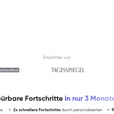
Empfohlen von
ürbare Fortschritte
in nur 3 Monat
re
⭐
️
2x schnellere Fortschritte
durch personalisierten
⭐
️
9