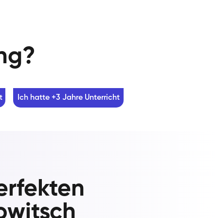
ung?
t
Ich hatte +3 Jahre Unterricht
erfekten
owitsch