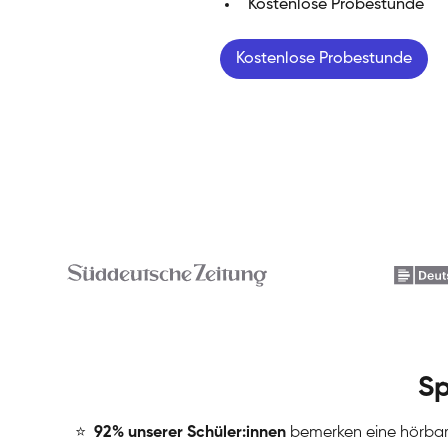
Kostenlose Probestunde
Kostenlose Probestunde
Sp
⭐
️
92% unserer Schüler:innen
bemerken eine hörba