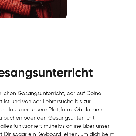
cal
cal
cal
cal
cal
cal
esangsunterricht
cal
cal
cal
önlichen Gesangsunterricht, der auf Deine
cal
 ist und von der Lehrersuche bis zur
cal
mühelos über unsere Plattform. Ob du mehr
cal
u buchen oder den Gesangsunterricht
cal
alles funktioniert mühelos online über unser
cal
cal
t Dir sogar ein Keyboard leihen, um dich beim