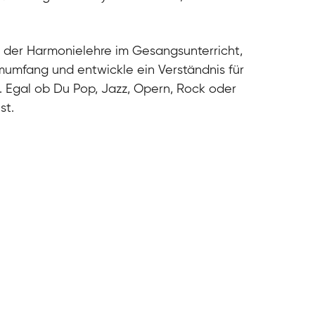
cal
cal
cal
 der Harmonielehre im Gesangsunterricht,
cal
umfang und entwickle ein Verständnis für
. Egal ob Du Pop, Jazz, Opern, Rock oder
st.