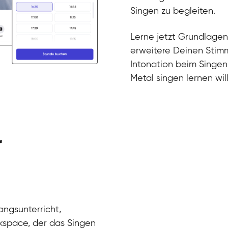
Gesang / Vo
Klara
Singen zu begleiten.
Gesang / Vo
Martina
Gesang / Vo
Ela
Lerne jetzt Grundlagen
Gesang / Vo
erweitere Deinen Stimm
Intonation beim Singen
Metal singen lernen will
r
angsunterricht,
kspace, der das Singen