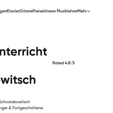
ngen
Klavier
Gitarre
Preise
Unsere Musiklehrer
Mehr
terricht
Rated 4.8/5
witsch
 Schostakowitsch
nger & Fortgeschrittene