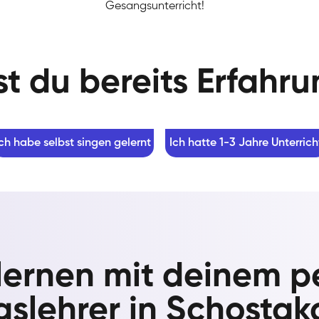
Gesangsunterricht!
t du bereits Erfahr
Ich habe selbst singen gelernt
Ich hatte 1-3 Jahre Unterrich
lernen mit deinem p
slehrer in Schostak