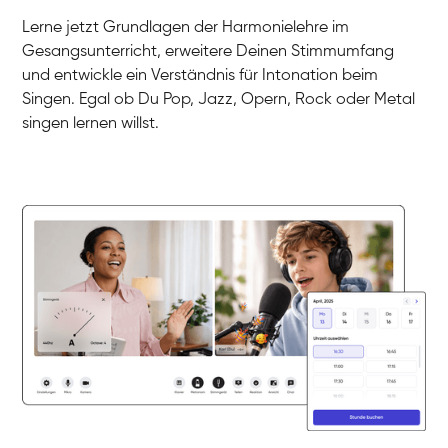
Gesang / Vocal
Klara
Lerne jetzt Grundlagen der Harmonielehre im
Gesang / Vocal
Martina
Gesangsunterricht, erweitere Deinen Stimmumfang
Gesang / Vocal
Ela
und entwickle ein Verständnis für Intonation beim
Gesang / Vocal
Singen. Egal ob Du Pop, Jazz, Opern, Rock oder Metal
singen lernen willst.