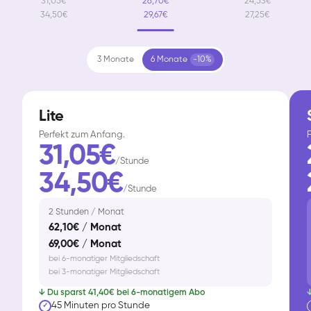
31,05€
26,70€
24,53€
34,50€
29,67€
27,25€
3 Monate
6 Monate
-10%
Lite
Perfekt zum Anfang.
F
31,05€
/Stunde
34,50€
/Stunde
2 Stunden / Monat
62,10€ / Monat
69,00€ / Monat
bei 6-monatiger Mitgliedschaft
bei 3-monatiger Mitgliedschaft
↓ Du sparst 41,40€ bei 6-monatigem Abo
↓
45 Minuten pro Stunde
✓