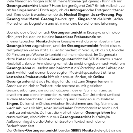
Viele Menschen fragen sich: Ist meine
Stimme
gut genug? Kann ich mir
Gesangsunterricht
leisten? Habe ich genügend Zeit? Bin ich vielleicht zu
alt für Singe lernen? Doch egal, ob du
Anfänger
oder Fortgeschrittener
bist, Kind oder Erwachsener, ob du
Musical Singen
,
Jazz-Gesang
,
Pop
Gesang
oder
Metal-Gesang
bevorzugst –
Singen
hat die Kraft, jeden
Menschen zu begeistern und ist immer eine bereichernde Erfahrung.
Beende deine Suche nach
Gesangsunterricht
in Kreissyke und melde
dich jetzt bei der uns für eine
kostenlose Probestunde
an.
In einer typischen
Musikschule
in Kreissyke wirst du einem bestimmten
Gesangslehrer
zugewiesen, und der
Gesangsunterricht
findet also zu
festgelegten Zeiten statt. Du entscheidest im Voraus, ob du 30, 45 oder
60 Minuten pro Woche Unterricht nehmen möchtest. Im Gegensatz
dazu bietet dir der
Online Gesangsunterricht
bei SIRIUS weitaus mehr
Flexibilität. Bei der Anmeldung kannst du direkt angeben nach welchem
Gesangslehrer
du suchst und bekommst als Vorschlag einen Lehrer, der
auch wirklich auf deinen bevorzugten Musikstil spezialisiert ist. Eine
kostenlose Probestunde
hilft dir, herauszufinden, ob
Online
Gesangsunterricht
das Richtige für dich ist zum
Singen lernen
. Im
Anschluss an deiner Probestunde startest du mit gezielten
Gesangsübungen, die darauf abzielen, deinen Stimmumfang zu
erweitern und deine Intonation zu verbessern. Der Unterricht umfasst
zudem Atemtechniken, Gehörbildung und Übungen zum Tonleiter
Singen
. Du lernst, mühelos zwischen Bruststimme und Kopfstimme zu
wechseln, was dir hilft, einen individuellen Stimmcharakter nach und
nach zu entwickeln. Du hast die Freiheit, deinen
Gesangslehrer
frei
auszuwählen, also nicht nur aus
Gesangsunterricht
in Kreissyke.
Außerdem legst du die Unterrichtszeiten flexibel nach deinen
Bedürfnissen fest.
Der
Online-Gesangsunterricht
bei der
SIRIUS Musikschule
gibt dir die