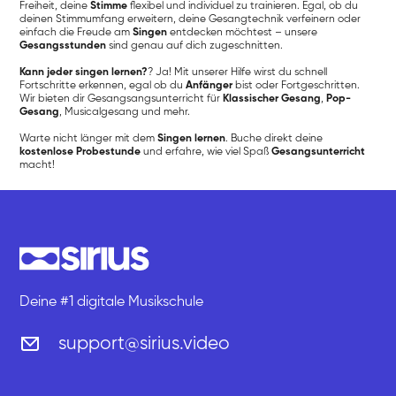
Freiheit, deine
Stimme
flexibel und individuel zu trainieren. Egal, ob du
deinen Stimmumfang erweitern, deine Gesangtechnik verfeinern oder
einfach die Freude am
Singen
entdecken möchtest – unsere
Gesangsstunden
sind genau auf dich zugeschnitten.
Kann jeder singen lernen?
? Ja! Mit unserer Hilfe wirst du schnell
Fortschritte erkennen, egal ob du
Anfänger
bist oder Fortgeschritten.
Wir bieten dir Gesangsangsunterricht für
Klassischer Gesang
,
Pop-
Gesang
, Musicalgesang und mehr.
Warte nicht länger mit dem
Singen lernen
. Buche direkt deine
kostenlose Probestunde
und erfahre, wie viel Spaß
Gesangsunterricht
macht!
Deine #1 digitale Musikschule
support@sirius.video