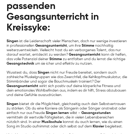
passenden
Gesangsunterricht in
Kreissyke:
Singen
ist die Leidenschaft vieler Menschen, doch nur wenige investieren
in professionellen
Gesangsunterricht
, um ihre
Stimme
nachhaltig
weiterzuentwickeln. Vielleicht hast du ein verborgenes Talent, das nur
darauf wartet, entdeckt zu werden?
Gesangsunterricht
kann dir helfen,
das volle Potenzial deiner
Stimme
zu entfalten und du lernst die richtige
Gesangstechnik
um sie icher und effektiv zu nutzen.
Wusstest du, dass
Singen
nicht nur Freude bereitet, sondern auch
zahlreiche Muskelgruppen wie das Zwerchfell, die Kehlkopfmuskulatur, die
Stimmbänder und sogar die Bauchmuskeln trainiert? Der
Gesangsunterricht
wirkt sich positiv auf deine körperliche Fitness und
dein emotionales Wohlbefinden aus, indem es dir hilft, Stress abzubauen
und deine Gefühle auszudrücken.
Singen
bietet dir die Möglichkeit, gleichzeitig auch dein Selbstvertrauen
zu stärken. Ob du eine Karriere als Sängerin oder Sänger anstrebst oder
einfach nur aus Freude
Singen lernen
willst –
Gesangsstunden
vermitteln dir wertvolle Fähigkeiten, die in vielen Lebensbereichen
nützlich sind. In einer
Musikschule
kannst du auch lernen, wie du einen
Song im Studio aufnimmst oder dich selbst auf dem
Klavier
begleitest.