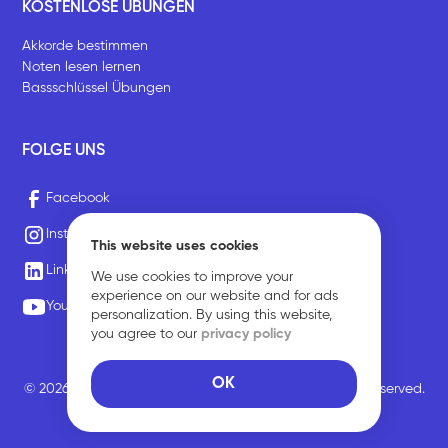
KOSTENLOSE ÜBUNGEN
Akkorde bestimmen
Noten lesen lernen
Bassschlüssel Übungen
FOLGE UNS
Facebook
Instagram
This website uses cookies
LinkedIn
We use cookies to improve your
experience on our website and for ads
Youtube
personalization. By using this website,
you agree to our
privacy policy
OK
© 2026 Sirius Music Communications GmbH. All rights reserved.