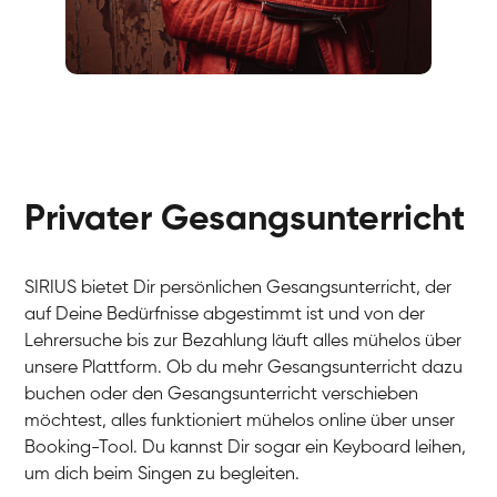
Fabio
Gesang / Vocal
Richard
Gesang / Vocal
Eva Lima
Gesang / Vocal
Lynn
Gesang / Vocal
Basak
Privater Gesangsunterricht
Gesang / Vocal
Anna
Gesang / Vocal
Julia
Gesang / Vocal
Patricia
SIRIUS bietet Dir persönlichen Gesangsunterricht, der
Gesang / Vocal
Aisuluu
auf Deine Bedürfnisse abgestimmt ist und von der
Gesang / Vocal
Birga
Lehrersuche bis zur Bezahlung läuft alles mühelos über
Gesang / Vocal
Ondřej
unsere Plattform. Ob du mehr Gesangsunterricht dazu
Gesang / Vocal
Sonja
buchen oder den Gesangsunterricht verschieben
Gesang / Vocal
Giulia
möchtest, alles funktioniert mühelos online über unser
Gesang / Vocal
Linda
Booking-Tool. Du kannst Dir sogar ein Keyboard leihen,
Gesang / Vocal
Dirk
um dich beim Singen zu begleiten.
Gesang / Vocal
Mehira