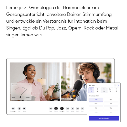
Gesang / Vocal
Klara
Lerne jetzt Grundlagen der Harmonielehre im
Gesang / Vocal
Martina
Gesangsunterricht, erweitere Deinen Stimmumfang
Gesang / Vocal
Ela
und entwickle ein Verständnis für Intonation beim
Gesang / Vocal
Singen. Egal ob Du Pop, Jazz, Opern, Rock oder Metal
singen lernen willst.