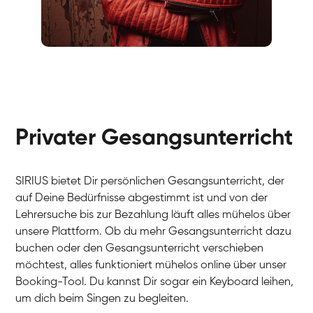
Fabio
Gesang / Vocal
Richard
Gesang / Vocal
Eva Lima
Gesang / Vocal
Lynn
Gesang / Vocal
Basak
Privater Gesangsunterricht
Gesang / Vocal
Anna
Gesang / Vocal
Julia
Gesang / Vocal
Patricia
SIRIUS bietet Dir persönlichen Gesangsunterricht, der
Gesang / Vocal
Aisuluu
auf Deine Bedürfnisse abgestimmt ist und von der
Gesang / Vocal
Birga
Lehrersuche bis zur Bezahlung läuft alles mühelos über
Gesang / Vocal
Ondřej
unsere Plattform. Ob du mehr Gesangsunterricht dazu
Gesang / Vocal
Sonja
buchen oder den Gesangsunterricht verschieben
Gesang / Vocal
Giulia
möchtest, alles funktioniert mühelos online über unser
Gesang / Vocal
Linda
Booking-Tool. Du kannst Dir sogar ein Keyboard leihen,
Gesang / Vocal
Dirk
um dich beim Singen zu begleiten.
Gesang / Vocal
Mehira