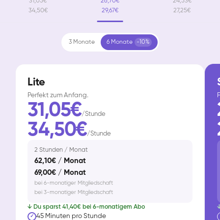
31,05€
26,70€
24,53€
34,50€
29,67€
27,25€
3 Monate
6 Monate
-10%
Lite
Perfekt zum Anfang.
F
31,05€
/Stunde
34,50€
/Stunde
2 Stunden / Monat
62,10€ / Monat
69,00€ / Monat
bei 6-monatiger Mitgliedschaft
bei 3-monatiger Mitgliedschaft
↓ Du sparst 41,40€ bei 6-monatigem Abo
↓
45 Minuten pro Stunde
✓