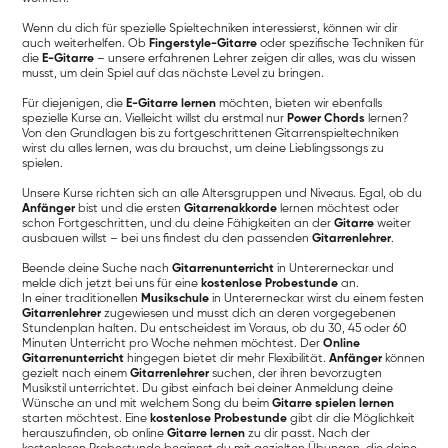
Wenn du dich für spezielle Spieltechniken interessierst, können wir dir
auch weiterhelfen. Ob
Fingerstyle-Gitarre
oder spezifische Techniken für
die
E-Gitarre
– unsere erfahrenen Lehrer zeigen dir alles, was du wissen
musst, um dein Spiel auf das nächste Level zu bringen.
Für diejenigen, die
E-Gitarre lernen
möchten, bieten wir ebenfalls
spezielle Kurse an. Vielleicht willst du erstmal nur
Power Chords
lernen?
Von den Grundlagen bis zu fortgeschrittenen Gitarrenspieltechniken
wirst du alles lernen, was du brauchst, um deine Lieblingssongs zu
spielen.
Unsere Kurse richten sich an alle Altersgruppen und Niveaus. Egal, ob du
Anfänger
bist und die ersten
Gitarrenakkorde
lernen möchtest oder
schon Fortgeschritten, und du deine Fähigkeiten an der
Gitarre
weiter
ausbauen willst – bei uns findest du den passenden
Gitarrenlehrer
.
Beende deine Suche nach
Gitarrenunterricht
in Untererneckar und
melde dich jetzt bei uns für eine
kostenlose Probestunde
an.
In einer traditionellen
Musikschule
in Untererneckar wirst du einem festen
Gitarrenlehrer
zugewiesen und musst dich an deren vorgegebenen
Stundenplan halten. Du entscheidest im Voraus, ob du 30, 45 oder 60
Minuten Unterricht pro Woche nehmen möchtest. Der
Online
Gitarrenunterricht
hingegen bietet dir mehr Flexibilität.
Anfänger
können
gezielt nach einem
Gitarrenlehrer
suchen, der ihren bevorzugten
Musikstil unterrichtet. Du gibst einfach bei deiner Anmeldung deine
Wünsche an und mit welchem Song du beim
Gitarre spielen lernen
starten möchtest. Eine
kostenlose Probestunde
gibt dir die Möglichkeit
herauszufinden, ob online
Gitarre lernen
zu dir passt. Nach der