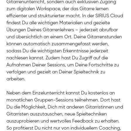
Gitarrenunterricht, sondern auch exklusiven Zugang
E-Gitarre
Ingrid
zum digitalen Workspace, der das Gitarre lernen
Gitarre
Bernt
effizienter und strukturierter macht. In der SIRIUS Cloud
Gitarre
David
findest Du alle wichtigen Materialien und gezielte
Gitarre
Abigél
Übungen Deines Gitarrenlehrers – jederzeit abrufbar
Gitarre
Friedemann
und übersichtlich an einem Ort. Deine Gitarrenstunden
Gitarre
Aladdin
können automatisch zusammengefasst werden,
Gitarre
Ritchie
sodass Du die wichtigsten Erkenntnisse jederzeit
E-Gitarre
nachlesen kannst. Zudem hast Du Zugriff auf die
Aufnahmen Deiner Sessions, um Deine Fortschritte zu
verfolgen und gezielt an Deiner Spieltechnik zu
arbeiten.
Neben dem Einzelunterricht kannst Du kostenlos an
monatlichen Gruppen-Sessions teilnehmen. Dort hast
Du die Möglichkeit, Dich mit anderen Gitarristinnen und
Gitarristen auszutauschen, neue Spieltechniken
auszuprobieren und wertvolles Feedback zu erhalten.
So profitierst Du nicht nur von individuellem Coaching,