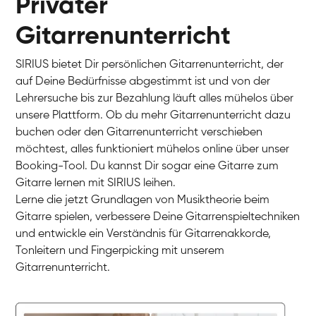
Privater
Gitarrenunterricht
SIRIUS bietet Dir persönlichen Gitarrenunterricht, der
auf Deine Bedürfnisse abgestimmt ist und von der
Lehrersuche bis zur Bezahlung läuft alles mühelos über
unsere Plattform. Ob du mehr Gitarrenunterricht dazu
buchen oder den Gitarrenunterricht verschieben
möchtest, alles funktioniert mühelos online über unser
Booking-Tool. Du kannst Dir sogar eine Gitarre zum
Gitarre lernen mit SIRIUS leihen.
Lerne die jetzt Grundlagen von Musiktheorie beim
Timon
Gitarre spielen, verbessere Deine Gitarrenspieltechniken
Gitarre
Nazanin
und entwickle ein Verständnis für Gitarrenakkorde,
Gitarre
Parijat Sikder
Tonleitern und Fingerpicking mit unserem
E-Gitarre
Florian
Gitarrenunterricht.
E-Gitarre
Frank
Gitarre