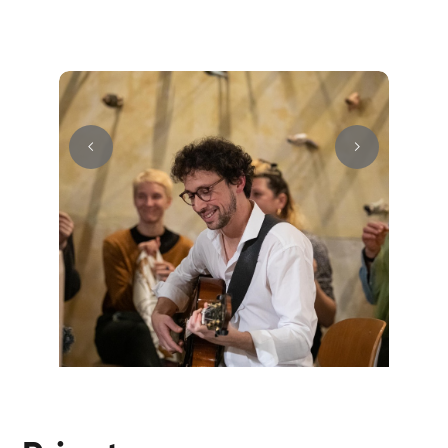
E-Gitarre
Cüneyt
Gitarre
Mark
E-Gitarre
Andreas
Gitarre
Sandra
E-Gitarre
Gur
Gitarre