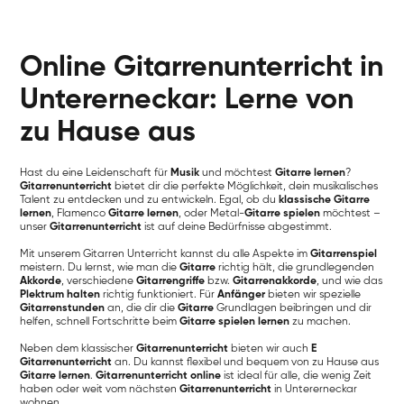
Online Gitarrenunterricht in
Untererneckar: Lerne von
zu Hause aus
Hast du eine Leidenschaft für
Musik
und möchtest
Gitarre lernen
?
Gitarrenunterricht
bietet dir die perfekte Möglichkeit, dein musikalisches
Talent zu entdecken und zu entwickeln. Egal, ob du
klassische Gitarre
lernen
, Flamenco
Gitarre lernen
, oder Metal-
Gitarre spielen
möchtest –
unser
Gitarrenunterricht
ist auf deine Bedürfnisse abgestimmt.
Mit unserem Gitarren Unterricht kannst du alle Aspekte im
Gitarrenspiel
meistern. Du lernst, wie man die
Gitarre
richtig hält, die grundlegenden
Akkorde
, verschiedene
Gitarrengriffe
bzw.
Gitarrenakkorde
, und wie das
Plektrum halten
richtig funktioniert. Für
Anfänger
bieten wir spezielle
Gitarrenstunden
an, die dir die
Gitarre
Grundlagen beibringen und dir
helfen, schnell Fortschritte beim
Gitarre spielen lernen
zu machen.
Neben dem klassischer
Gitarrenunterricht
bieten wir auch
E
Gitarrenunterricht
an. Du kannst flexibel und bequem von zu Hause aus
Gitarre lernen
.
Gitarrenunterricht online
ist ideal für alle, die wenig Zeit
haben oder weit vom nächsten
Gitarrenunterricht
in Untererneckar
wohnen.