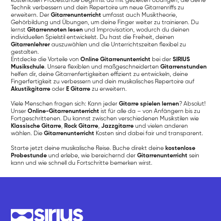
kostenlosen Probestunde beginnst du mit gezielten Übungen, die deine
Technik verbessern und dein Repertoire um neue Gitarrenriffs zu
erweitern. Der
Gitarrenunterricht
umfasst auch Musiktheorie,
Gehörbildung und Übungen, um deine Finger weiter zu trainieren. Du
lernst
Gitarrennoten lesen
und Improvisation, wodurch du deinen
individuellen Spielstil entwickelst. Du hast die Freiheit, deinen
Gitarrenlehrer
auszuwählen und die Unterrichtszeiten flexibel zu
gestalten.
Entdecke die Vorteile von
Online Gitarrenunterricht
bei der
SIRIUS
Musikschule
. Unsere flexiblen und maßgeschneiderten
Gitarrenstunden
helfen dir, deine Gitarrenfertigkeiten effizient zu entwickeln, deine
Fingerfertigkeit zu verbessern und dein musikalisches Repertoire auf
Akustikgitarre
oder
E Gitarre
zu erweitern.
Viele Menschen fragen sich: Kann jeder
Gitarre spielen lernen
? Absolut!
Unser
Online-Gitarrenunterricht
ist für alle da – von Anfängern bis zu
Fortgeschrittenen. Du kannst zwischen verschiedenen Musikstilen wie
Klassische Gitarre
,
Rock Gitarre
,
Jazzgitarre
und vielen anderen
wählen. Die
Gitarrenunterricht
Kosten sind dabei fair und transparent.
Starte jetzt deine musikalische Reise. Buche direkt deine
kostenlose
Probestunde
und erlebe, wie bereichernd der
Gitarrenunterricht
sein
kann und wie schnell du Fortschritte bemerken wirst.