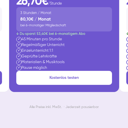
26,70€
/Stunde
3 Stunden / Monat
80,10€ / Monat
bei 6-monatiger Mitgliedschaft
↓ Du sparst 53,40€ bei 6-monatigem Abo
45 Minuten pro Stunde
✓
Regelmäßiger Unterricht
✓
Einzelunterricht 1:1
✓
Geprüfte Lehrkräfte
✓
Materialien & Musiktools
✓
Pause möglich
✓
Kostenlos testen
Alle Preise inkl. MwSt. · Jederzeit pausierbar