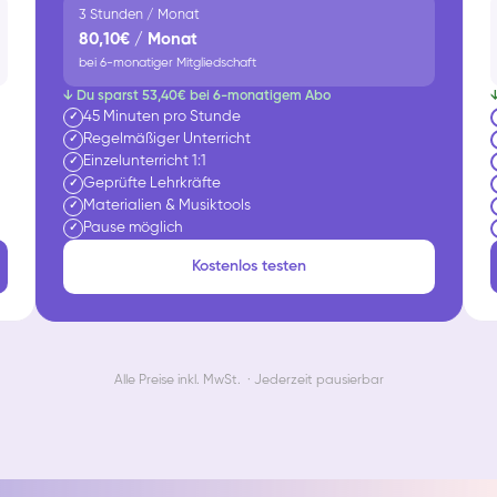
3 Stunden / Monat
80,10€ / Monat
bei 6-monatiger Mitgliedschaft
↓ Du sparst 53,40€ bei 6-monatigem Abo
45 Minuten pro Stunde
✓
Regelmäßiger Unterricht
✓
Einzelunterricht 1:1
✓
Geprüfte Lehrkräfte
✓
Materialien & Musiktools
✓
Pause möglich
✓
Kostenlos testen
Alle Preise inkl. MwSt. · Jederzeit pausierbar