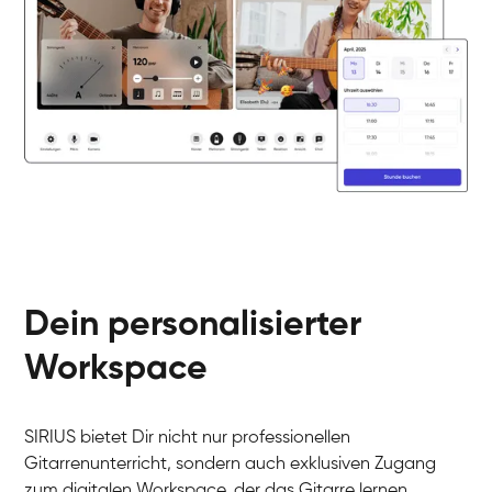
Dein personalisierter
Workspace
SIRIUS bietet Dir nicht nur professionellen
Arians
Gitarrenunterricht, sondern auch exklusiven Zugang
E-Gitarre
Ingrid
zum digitalen Workspace, der das Gitarre lernen
Gitarre