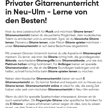
Privater Gitarrenunterricht
in Neu-Ulm - Lerne von
den Besten!
Hast du eine Leidenschaft für
Musik
und möchtest
Gitarre lernen
?
Gitarrenunterricht
bietet dir die perfekte Möglichkeit, dein musikalisches
Talent zu entdecken und zu entwickeln. Egal, ob du
klassische Gitarre
lernen
, Flamenco
Gitarre lernen
, oder Metal-
Gitarre spielen
möchtest –
unser
Gitarrenunterricht
ist auf deine Bedürfnisse abgestimmt.
Mit unserem Gitarren Unterricht kannst du alle Aspekte im
Gitarrenspiel
meistern. Du lernst, wie man die
Gitarre
richtig hält, die grundlegenden
Akkorde
, verschiedene
Gitarrengriffe
bzw.
Gitarrenakkorde
, und wie das
Plektrum halten
richtig funktioniert. Für
Anfänger
bieten wir spezielle
Gitarrenstunden
an, die dir die
Gitarre
Grundlagen beibringen und dir
helfen, schnell Fortschritte beim
Gitarre spielen lernen
zu machen.
Neben dem klassischer
Gitarrenunterricht
bieten wir auch
E
Gitarrenunterricht
an. Du kannst flexibel und bequem von zu Hause aus
Gitarre lernen
.
Gitarrenunterricht online
ist ideal für alle, die wenig Zeit
haben oder weit vom nächsten
Gitarrenunterricht
in Neu-Ulm wohnen.
Wenn du dich für spezielle Spieltechniken interessierst, können wir dir
auch weiterhelfen. Ob
Fingerstyle-Gitarre
oder spezifische Techniken für
die
E-Gitarre
– unsere erfahrenen Lehrer zeigen dir alles, was du wissen
musst, um dein Spiel auf das nächste Level zu bringen.