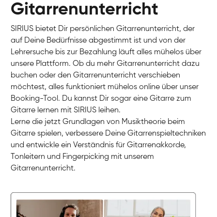
Gitarrenunterricht
SIRIUS bietet Dir persönlichen Gitarrenunterricht, der
auf Deine Bedürfnisse abgestimmt ist und von der
Lehrersuche bis zur Bezahlung läuft alles mühelos über
unsere Plattform. Ob du mehr Gitarrenunterricht dazu
buchen oder den Gitarrenunterricht verschieben
möchtest, alles funktioniert mühelos online über unser
Booking-Tool. Du kannst Dir sogar eine Gitarre zum
Gitarre lernen mit SIRIUS leihen.
Lerne die jetzt Grundlagen von Musiktheorie beim
Timon
Gitarre spielen, verbessere Deine Gitarrenspieltechniken
Gitarre
Nazanin
und entwickle ein Verständnis für Gitarrenakkorde,
Gitarre
Parijat Sikder
Tonleitern und Fingerpicking mit unserem
E-Gitarre
Florian
Gitarrenunterricht.
E-Gitarre
Frank
Gitarre