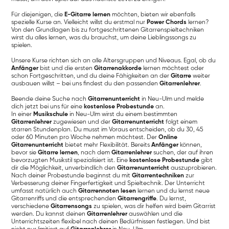
Für diejenigen, die
E-Gitarre lernen
möchten, bieten wir ebenfalls
spezielle Kurse an. Vielleicht willst du erstmal nur
Power Chords
lernen?
Von den Grundlagen bis zu fortgeschrittenen Gitarrenspieltechniken
wirst du alles lernen, was du brauchst, um deine Lieblingssongs zu
spielen.
Unsere Kurse richten sich an alle Altersgruppen und Niveaus. Egal, ob du
Anfänger
bist und die ersten
Gitarrenakkorde
lernen möchtest oder
schon Fortgeschritten, und du deine Fähigkeiten an der
Gitarre
weiter
ausbauen willst – bei uns findest du den passenden
Gitarrenlehrer
.
Beende deine Suche nach
Gitarrenunterricht
in Neu-Ulm und melde
dich jetzt bei uns für eine
kostenlose Probestunde
an.
In einer
Musikschule
in Neu-Ulm wirst du einem bestimmten
Gitarrenlehrer
zugewiesen und der
Gitarrenunterricht
folgt einem
starren Stundenplan. Du musst im Voraus entscheiden, ob du 30, 45
oder 60 Minuten pro Woche nehmen möchtest. Der
Online
Gitarrenunterricht
bietet mehr Flexibilität. Bereits
Anfänger
können,
bevor sie
Gitarre lernen
, nach dem
Gitarrenlehrer
suchen, der auf ihren
bevorzugten Musikstil spezialisiert ist. Eine
kostenlose Probestunde
gibt
dir die Möglichkeit, unverbindlich den
Gitarrenunterricht
auszuprobieren.
Nach deiner Probestunde beginnst du mit
Gitarrentechniken
zur
Verbesserung deiner Fingerfertigkeit und Spieltechnik. Der Unterricht
umfasst natürlich auch
Gitarrennoten lesen
lernen und du lernst neue
Gitarrenriffs und die entsprechenden
Gitarrengriffe
. Du lernst,
verschiedene
Gitarrensongs
zu spielen, was dir helfen wird beim Gitarrist
werden. Du kannst deinen
Gitarrenlehrer
auswählen und die
Unterrichtszeiten flexibel nach deinen Bedürfnissen festlegen. Und bist