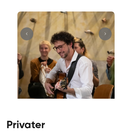
Mark
E-Gitarre
Andreas
Gitarre
Sandra
E-Gitarre
Gur
Gitarre
Privater