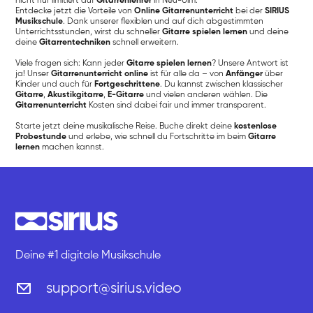
nicht nur limitiert auf
Gitarrenlehrer
in Neu-Ulm.
Entdecke jetzt die Vorteile von
Online Gitarrenunterricht
bei der
SIRIUS
Musikschule
. Dank unserer flexiblen und auf dich abgestimmten
Unterrichtsstunden, wirst du schneller
Gitarre spielen lernen
und deine
deine
Gitarrentechniken
schnell erweitern.
Viele fragen sich: Kann jeder
Gitarre spielen lernen
? Unsere Antwort ist
ja! Unser
Gitarrenunterricht online
ist für alle da – von
Anfänger
über
Kinder und auch für
Fortgeschrittene
. Du kannst zwischen klassischer
Gitarre
,
Akustikgitarre
,
E-Gitarre
und vielen anderen wählen. Die
Gitarrenunterricht
Kosten sind dabei fair und immer transparent.
Starte jetzt deine musikalische Reise. Buche direkt deine
kostenlose
Probestunde
und erlebe, wie schnell du Fortschritte im beim
Gitarre
lernen
machen kannst.
Deine #1 digitale Musikschule
support@sirius.video