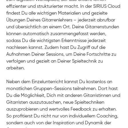
Bernt
effizienter und strukturierter macht. In der SIRIUS Cloud
Gitarre
David
findest Du alle wichtigen Materialien und gezielte
Gitarre
Abigél
Übungen Deines Gitarrenlehrers – jederzeit abrufbar
Gitarre
Friedemann
und übersichtlich an einem Ort. Deine Gitarrenstunden
Gitarre
Aladdin
können automatisch zusammengefasst werden,
Gitarre
Ritchie
sodass Du die wichtigsten Erkenntnisse jederzeit
E-Gitarre
nachlesen kannst. Zudem hast Du Zugriff auf die
Aufnahmen Deiner Sessions, um Deine Fortschritte zu
verfolgen und gezielt an Deiner Spieltechnik zu
arbeiten.
Neben dem Einzelunterricht kannst Du kostenlos an
monatlichen Gruppen-Sessions teilnehmen. Dort hast
Du die Möglichkeit, Dich mit anderen Gitarristinnen und
Gitarristen auszutauschen, neue Spieltechniken
auszuprobieren und wertvolles Feedback zu erhalten.
So profitierst Du nicht nur von individuellem Coaching,
sondern auch von der Inspiration und Dynamik der