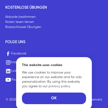
KOSTENLOSE ÜBUNGEN
Akkorde bestimmen
Noten lesen lernen
Bassschlüssel Übungen
FOLGE UNS
Facebook
Instagram
This website uses cookies
LinkedIn
We use cookies to improve your
experience on our website and for ads
Youtube
personalization. By using this website,
you agree to our
privacy policy
OK
© 2026 Sirius Music Communications GmbH. All rights reserved.