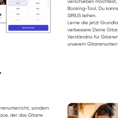
verschieben möchtest, 
Booking-Tool. Du kannst
Timon
SIRIUS leihen.
Gitarre
Nazanin
Lerne die jetzt Grundl
Gitarre
Parijat Sikder
verbessere Deine Gitar
E-Gitarre
Florian
Verständnis für Gitarre
E-Gitarre
Frank
unserem Gitarrenunterr
Gitarre
r
arrenunterricht, sondern
ce, der das Gitarre