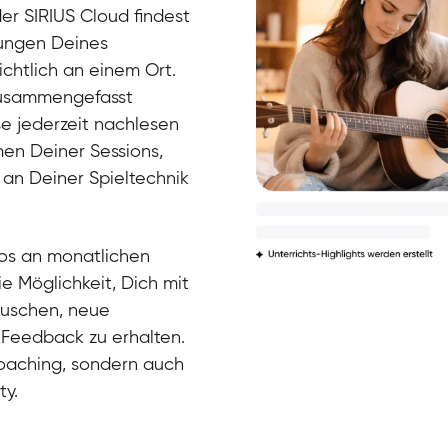
der SIRIUS Cloud findest
bungen Deines
ichtlich an einem Ort.
zusammengefasst
se jederzeit nachlesen
men Deiner Sessions,
 an Deiner Spieltechnik
Arians
E-Gitarre
Ingrid
Gitarre
Bernt
los an monatlichen
Gitarre
David
e Möglichkeit, Dich mit
Gitarre
Abigél
tauschen, neue
Gitarre
Friedemann
 Feedback zu erhalten.
Gitarre
Aladdin
 Coaching, sondern auch
Gitarre
Ritchie
E-Gitarre
ty.