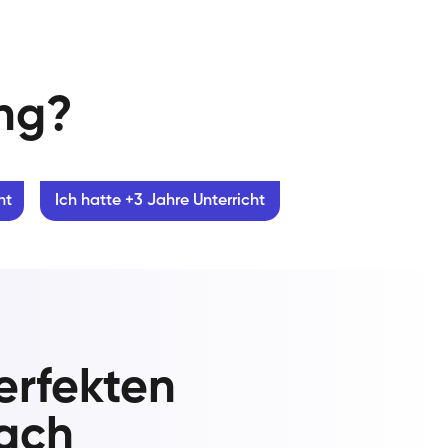
ung?
ht
Ich hatte +3 Jahre Unterricht
erfekten
rach