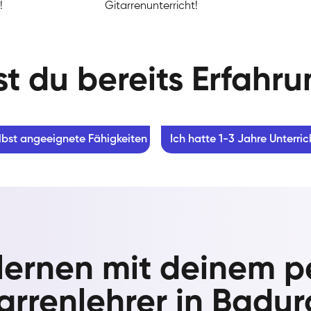
!
Gitarrenunterricht!
t du bereits Erfahr
lbst angeeignete Fähigkeiten
Ich hatte 1-3 Jahre Unterric
 lernen mit deinem p
arrenlehrer in Badu