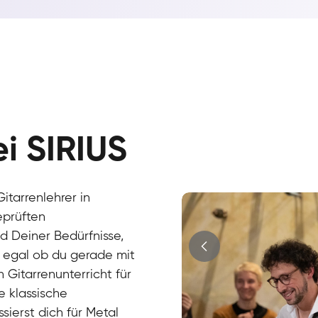
Hans
E-Gitarre
Max
ei SIRIUS
E-Gitarre
Cüneyt
Gitarre
Mark
E-Gitarre
Andreas
itarrenlehrer in
Gitarre
Sandra
eprüften
E-Gitarre
d Deiner Bedürfnisse,
r egal ob du gerade mit
 Gitarrenunterricht für
e klassische
ssierst dich für Metal