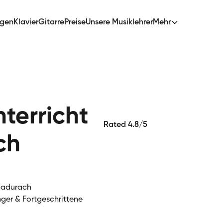
ngen
Klavier
Gitarre
Preise
Unsere Musiklehrer
Mehr
terricht
Rated 4.8/5
ch
 Badurach
nger & Fortgeschrittene