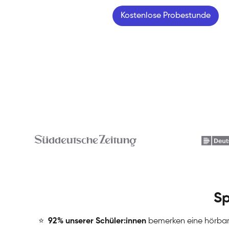
Kostenlose Probestunde
Sp
⭐
️
92% unserer Schüler:innen
bemerken eine hörba