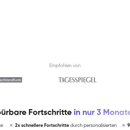
Empfohlen von
ürbare Fortschritte
in nur 3 Monat
re
⭐
️
2x schnellere Fortschritte
durch personalisierten
⭐
️
9