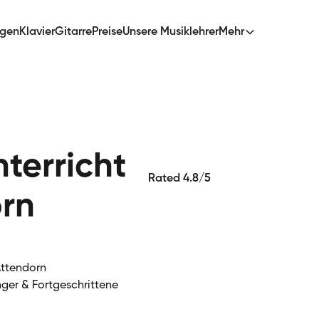
ngen
Klavier
Gitarre
Preise
Unsere Musiklehrer
Mehr
terricht
Rated 4.8/5
orn
Attendorn
nger & Fortgeschrittene