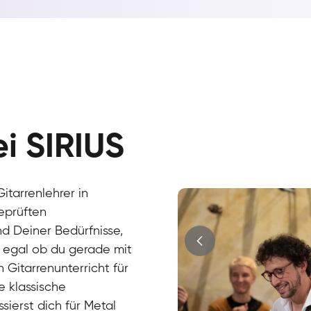
Hans
E-Gitarre
Max
ei SIRIUS
E-Gitarre
Cüneyt
Gitarre
Mark
E-Gitarre
Andreas
itarrenlehrer in
Gitarre
Sandra
eprüften
E-Gitarre
d Deiner Bedürfnisse,
r egal ob du gerade mit
 Gitarrenunterricht für
e klassische
ssierst dich für Metal