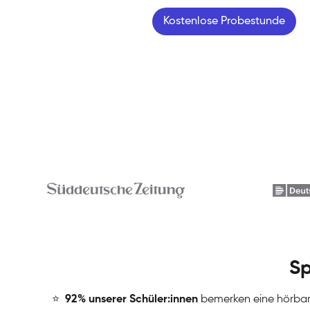
Kostenlose Probestunde
Sp
⭐
️
92% unserer Schüler:innen
bemerken eine hörba