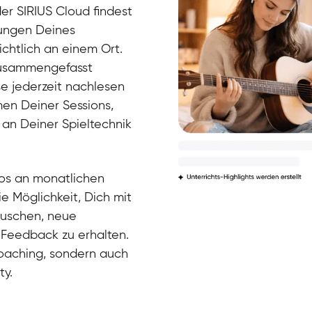
der SIRIUS Cloud findest
bungen Deines
ichtlich an einem Ort.
zusammengefasst
se jederzeit nachlesen
men Deiner Sessions,
 an Deiner Spieltechnik
Arians
E-Gitarre
Ingrid
Gitarre
Bernt
los an monatlichen
Gitarre
David
e Möglichkeit, Dich mit
Gitarre
Abigél
tauschen, neue
Gitarre
Friedemann
 Feedback zu erhalten.
Gitarre
Aladdin
 Coaching, sondern auch
Gitarre
Ritchie
E-Gitarre
ty.