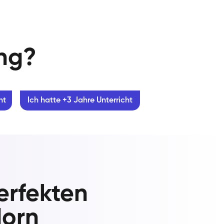
ung?
ht
Ich hatte +3 Jahre Unterricht
erfekten
dorn