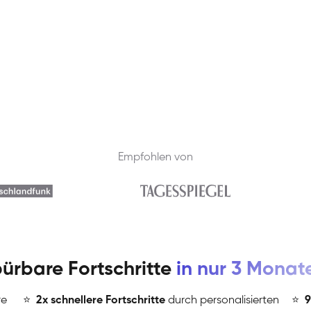
Empfohlen von
ürbare Fortschritte
in nur 3 Monat
re
⭐
️
2x schnellere Fortschritte
durch personalisierten
⭐
️
9