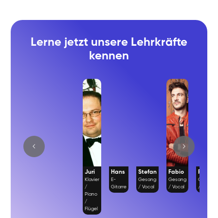
Lerne jetzt unsere Lehrkräfte
kennen
Juri
Hans
Stefan
Fabio
Richar
Klavier
E-
Gesang
Gesang
Gesang
/
Gitarre
/ Vocal
/ Vocal
/ Vocal
Piano
/
Flügel