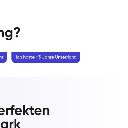
ung?
ht
Ich hatte +3 Jahre Unterricht
erfekten
mark