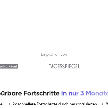
Empfohlen von
ürbare Fortschritte
in nur 3 Monat
re
⭐
️
2x schnellere Fortschritte
durch personalisierten
⭐
️
9