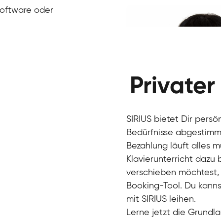
Klavier / Piano / Flügel
Ivan
Software oder
Klavier / Piano / Flügel
Benjamin
Klavier / Piano / Flügel
Privater
SIRIUS bietet Dir persö
Bedürfnisse abgestimmt
Bezahlung läuft alles 
Klavierunterricht dazu
verschieben möchtest, 
Charlotte
Booking-Tool. Du kanns
Klavier / Piano / Flügel
mit SIRIUS leihen.
Lerne jetzt die Grundla