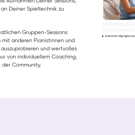
die Aufnahmen Deiner Sessions,
 an Deiner Spieltechnik zu
natlichen Gruppen-Sessions
h mit anderen Pianistinnen und
 auszuprobieren und wertvolles
nur von individuellem Coaching,
k der Community.
Tali
Klavier / Piano / Flügel
Iaroslav
Klavier / Piano / Flügel
Hannes
Klavier / Piano / Flügel
Mariia
Klavier / Piano / Flügel