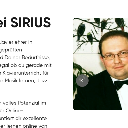
ei SIRIUS
avierlehrer in
geprüften
d Deiner Bedürfnisse,
, egal ob du gerade mit
Klavierunterricht für
e Musik lernen, Jazz
?
 volles Potenzial im
für Online-
Juri
ntiert dir exzellente
Klavier / Piano / Flügel
Tim
ier lernen online von