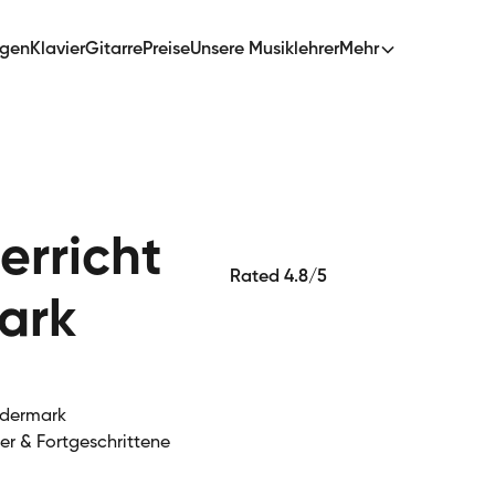
ngen
Klavier
Gitarre
Preise
Unsere Musiklehrer
Mehr
erricht
Rated 4.8/5
ark
Rödermark
ger & Fortgeschrittene