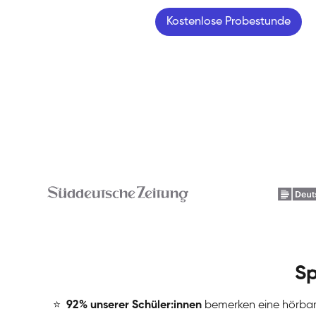
Kostenlose Probestunde
Sp
⭐
️
92% unserer Schüler:innen
bemerken eine hörba