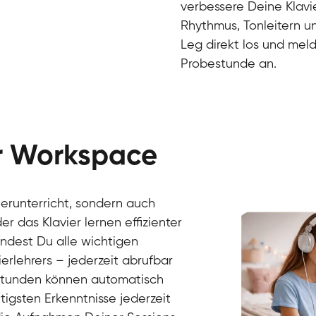
verbessere Deine Klavie
Rhythmus, Tonleitern un
Leg direkt los und meld
Probestunde an.
er Workspace
Danai
Klavier / Piano / Flügel
Friedemann
vierunterricht, sondern auch
Klavier / Piano / Flügel
Helen
r das Klavier lernen effizienter
Klavier / Piano / Flügel
Jan
findest Du alle wichtigen
Klavier / Piano / Flügel
Juliane
erlehrers – jederzeit abrufbar
Klavier / Piano / Flügel
Olli
Klavier / Piano / Flügel
Peter
rstunden können automatisch
Klavier / Piano / Flügel
gsten Erkenntnisse jederzeit