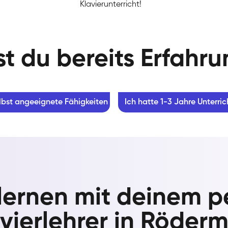
Klavierunterricht!
t du bereits Erfahr
lbst angeeignete Fähigkeiten
Ich hatte 1-3 Jahre Unterric
 lernen mit deinem p
vierlehrer in Röder