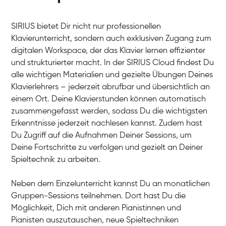
SIRIUS bietet Dir nicht nur professionellen
Klavierunterricht, sondern auch exklusiven Zugang zum
digitalen Workspace, der das Klavier lernen effizienter
und strukturierter macht. In der SIRIUS Cloud findest Du
alle wichtigen Materialien und gezielte Übungen Deines
Klavierlehrers – jederzeit abrufbar und übersichtlich an
Tali
einem Ort. Deine Klavierstunden können automatisch
Klavier / Piano / Flügel
Iaroslav
zusammengefasst werden, sodass Du die wichtigsten
Klavier / Piano / Flügel
Hannes
Erkenntnisse jederzeit nachlesen kannst. Zudem hast
Klavier / Piano / Flügel
Mariia
Du Zugriff auf die Aufnahmen Deiner Sessions, um
Klavier / Piano / Flügel
Deine Fortschritte zu verfolgen und gezielt an Deiner
Spieltechnik zu arbeiten.
Neben dem Einzelunterricht kannst Du an monatlichen
Gruppen-Sessions teilnehmen. Dort hast Du die
Möglichkeit, Dich mit anderen Pianistinnen und
Pianisten auszutauschen, neue Spieltechniken