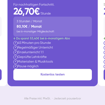
Für nachhaltigen Fortschritt.
26,70€
/Stunde
3 Stunden / Monat
80,10€ / Monat
bei 6-monatiger Mitgliedschaft
↓ Du sparst 53,40€ bei 6-monatigem Abo
45 Minuten pro Stunde
✓
Regelmäßiger Unterricht
✓
Einzelunterricht 1:1
✓
Geprüfte Lehrkräfte
✓
Materialien & Musiktools
✓
Pause möglich
✓
Kostenlos testen
Alle Preise inkl. MwSt. · Jederzeit pausierbar