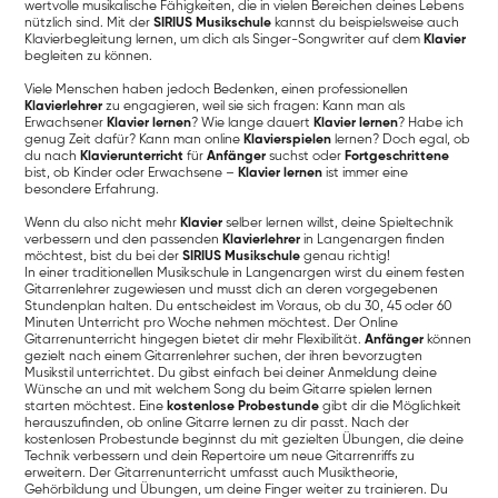
wertvolle musikalische Fähigkeiten, die in vielen Bereichen deines Lebens
nützlich sind. Mit der
SIRIUS Musikschule
kannst du beispielsweise auch
Klavierbegleitung lernen, um dich als Singer-Songwriter auf dem
Klavier
begleiten zu können.
Viele Menschen haben jedoch Bedenken, einen professionellen
Klavierlehrer
zu engagieren, weil sie sich fragen: Kann man als
Erwachsener
Klavier lernen
? Wie lange dauert
Klavier lernen
? Habe ich
genug Zeit dafür? Kann man online
Klavierspielen
lernen? Doch egal, ob
du nach
Klavierunterricht
für
Anfänger
suchst oder
Fortgeschrittene
bist, ob Kinder oder Erwachsene –
Klavier lernen
ist immer eine
besondere Erfahrung.
Wenn du also nicht mehr
Klavier
selber lernen willst, deine Spieltechnik
verbessern und den passenden
Klavierlehrer
in Langenargen finden
möchtest, bist du bei der
SIRIUS Musikschule
genau richtig!
In einer traditionellen Musikschule in Langenargen wirst du einem festen
Gitarrenlehrer zugewiesen und musst dich an deren vorgegebenen
Stundenplan halten. Du entscheidest im Voraus, ob du 30, 45 oder 60
Minuten Unterricht pro Woche nehmen möchtest. Der Online
Gitarrenunterricht hingegen bietet dir mehr Flexibilität.
Anfänger
können
gezielt nach einem Gitarrenlehrer suchen, der ihren bevorzugten
Musikstil unterrichtet. Du gibst einfach bei deiner Anmeldung deine
Wünsche an und mit welchem Song du beim Gitarre spielen lernen
starten möchtest. Eine
kostenlose Probestunde
gibt dir die Möglichkeit
herauszufinden, ob online Gitarre lernen zu dir passt. Nach der
kostenlosen Probestunde beginnst du mit gezielten Übungen, die deine
Technik verbessern und dein Repertoire um neue Gitarrenriffs zu
erweitern. Der Gitarrenunterricht umfasst auch Musiktheorie,
Gehörbildung und Übungen, um deine Finger weiter zu trainieren. Du