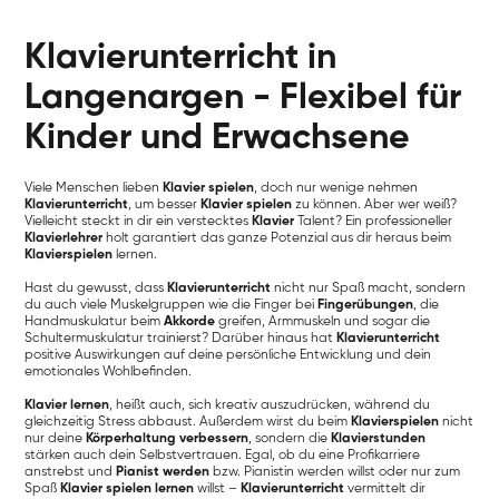
Klavierunterricht in
Langenargen - Flexibel für
Kinder und Erwachsene
Viele Menschen lieben
Klavier spielen
, doch nur wenige nehmen
Klavierunterricht
, um besser
Klavier spielen
zu können. Aber wer weiß?
Vielleicht steckt in dir ein verstecktes
Klavier
Talent? Ein professioneller
Klavierlehrer
holt garantiert das ganze Potenzial aus dir heraus beim
Klavierspielen
lernen.
Hast du gewusst, dass
Klavierunterricht
nicht nur Spaß macht, sondern
du auch viele Muskelgruppen wie die Finger bei
Fingerübungen
, die
Handmuskulatur beim
Akkorde
greifen, Armmuskeln und sogar die
Schultermuskulatur trainierst? Darüber hinaus hat
Klavierunterricht
positive Auswirkungen auf deine persönliche Entwicklung und dein
emotionales Wohlbefinden.
Klavier lernen
, heißt auch, sich kreativ auszudrücken, während du
gleichzeitig Stress abbaust. Außerdem wirst du beim
Klavierspielen
nicht
nur deine
Körperhaltung verbessern
, sondern die
Klavierstunden
stärken auch dein Selbstvertrauen. Egal, ob du eine Profikarriere
anstrebst und
Pianist werden
bzw. Pianistin werden willst oder nur zum
Spaß
Klavier spielen lernen
willst –
Klavierunterricht
vermittelt dir