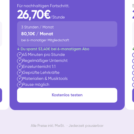
Für nachhaltigen Fortschritt.
26,70€
/Stunde
3 Stunden / Monat
80,10€ / Monat
bei 6-monatiger Mitgliedschaft
↓ Du sparst 53,40€ bei 6-monatigem Abo
45 Minuten pro Stunde
✓
Regelmäßiger Unterricht
✓
Einzelunterricht 1:1
✓
Geprüfte Lehrkräfte
✓
Materialien & Musiktools
✓
Pause möglich
✓
Kostenlos testen
Alle Preise inkl. MwSt. · Jederzeit pausierbar