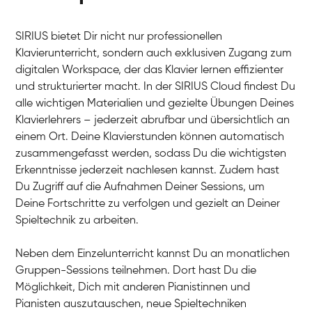
SIRIUS bietet Dir nicht nur professionellen
Klavierunterricht, sondern auch exklusiven Zugang zum
digitalen Workspace, der das Klavier lernen effizienter
und strukturierter macht. In der SIRIUS Cloud findest Du
alle wichtigen Materialien und gezielte Übungen Deines
Klavierlehrers – jederzeit abrufbar und übersichtlich an
Tali
einem Ort. Deine Klavierstunden können automatisch
Klavier / Piano / Flügel
Iaroslav
zusammengefasst werden, sodass Du die wichtigsten
Klavier / Piano / Flügel
Hannes
Erkenntnisse jederzeit nachlesen kannst. Zudem hast
Klavier / Piano / Flügel
Mariia
Du Zugriff auf die Aufnahmen Deiner Sessions, um
Klavier / Piano / Flügel
Deine Fortschritte zu verfolgen und gezielt an Deiner
Spieltechnik zu arbeiten.
Neben dem Einzelunterricht kannst Du an monatlichen
Gruppen-Sessions teilnehmen. Dort hast Du die
Möglichkeit, Dich mit anderen Pianistinnen und
Pianisten auszutauschen, neue Spieltechniken