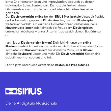
lernst Gitarrennoten lesen und Improvisation, wodurch du deinen
individuellen Spielstil entwickelst. Du hast die Freiheit, deinen
Gitarrenlehrer auszuwählen und die Unterrichtszeiten flexibel zu
gestalten.
Der
Klavierunterricht online
bei der
SIRIUS Musikschule
bietet dir flexible
und individuell angepasste
Klavierstunden
, um dein
Klavierspiel
weiterzuentwickeln. Ob du deine Klaviertechniken verbessern, neue
Klavierstücke lernen
oder einfach die Freude am
Klavierspielen
entdecken möchtest – unser Unterricht passt sich deinen Bedürfnissen
an.
Kann jeder
Klavier spielen lernen
? Definitiv! Mit unserem
online
Klavierunterricht
kannst du dein volles musikalisches Potenzial entfalten.
Wir bieten dir
Klavierunterricht
für klassische Musik,
Jazz Klavier
,
einfache
Keyboard
Lieder und mehr. Die
Klavierunterricht
Kosten sind
dabei immer transparent und fair.
Starte jetzt und buche direkt deine
kostenlose Probestunde
.
Deine #1 digitale Musikschule