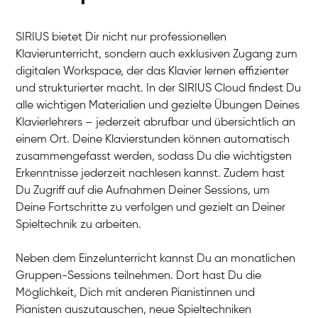
SIRIUS bietet Dir nicht nur professionellen
Klavierunterricht, sondern auch exklusiven Zugang zum
digitalen Workspace, der das Klavier lernen effizienter
und strukturierter macht. In der SIRIUS Cloud findest Du
alle wichtigen Materialien und gezielte Übungen Deines
Klavierlehrers – jederzeit abrufbar und übersichtlich an
Tali
einem Ort. Deine Klavierstunden können automatisch
Klavier / Piano / Flügel
Iaroslav
zusammengefasst werden, sodass Du die wichtigsten
Klavier / Piano / Flügel
Hannes
Erkenntnisse jederzeit nachlesen kannst. Zudem hast
Klavier / Piano / Flügel
Mariia
Du Zugriff auf die Aufnahmen Deiner Sessions, um
Klavier / Piano / Flügel
Deine Fortschritte zu verfolgen und gezielt an Deiner
Spieltechnik zu arbeiten.
Neben dem Einzelunterricht kannst Du an monatlichen
Gruppen-Sessions teilnehmen. Dort hast Du die
Möglichkeit, Dich mit anderen Pianistinnen und
Pianisten auszutauschen, neue Spieltechniken