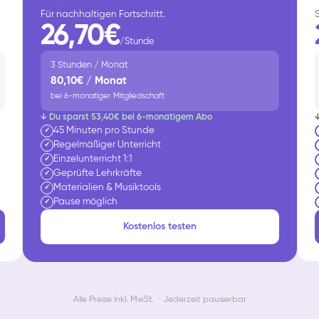
Für nachhaltigen Fortschritt.
26,70€
/Stunde
3 Stunden / Monat
80,10€ / Monat
bei 6-monatiger Mitgliedschaft
↓ Du sparst 53,40€ bei 6-monatigem Abo
45 Minuten pro Stunde
✓
Regelmäßiger Unterricht
✓
Einzelunterricht 1:1
✓
Geprüfte Lehrkräfte
✓
Materialien & Musiktools
✓
Pause möglich
✓
Kostenlos testen
Alle Preise inkl. MwSt. · Jederzeit pausierbar