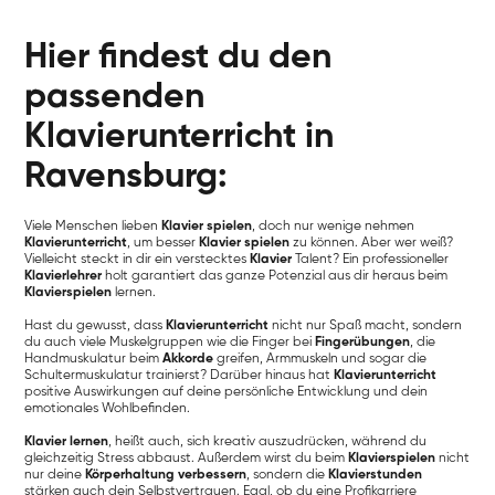
Hier findest du den
passenden
Klavierunterricht in
Ravensburg:
Viele Menschen lieben
Klavier spielen
, doch nur wenige nehmen
Klavierunterricht
, um besser
Klavier spielen
zu können. Aber wer weiß?
Vielleicht steckt in dir ein verstecktes
Klavier
Talent? Ein professioneller
Klavierlehrer
holt garantiert das ganze Potenzial aus dir heraus beim
Klavierspielen
lernen.
Hast du gewusst, dass
Klavierunterricht
nicht nur Spaß macht, sondern
du auch viele Muskelgruppen wie die Finger bei
Fingerübungen
, die
Handmuskulatur beim
Akkorde
greifen, Armmuskeln und sogar die
Schultermuskulatur trainierst? Darüber hinaus hat
Klavierunterricht
positive Auswirkungen auf deine persönliche Entwicklung und dein
emotionales Wohlbefinden.
Klavier lernen
, heißt auch, sich kreativ auszudrücken, während du
gleichzeitig Stress abbaust. Außerdem wirst du beim
Klavierspielen
nicht
nur deine
Körperhaltung verbessern
, sondern die
Klavierstunden
stärken auch dein Selbstvertrauen. Egal, ob du eine Profikarriere