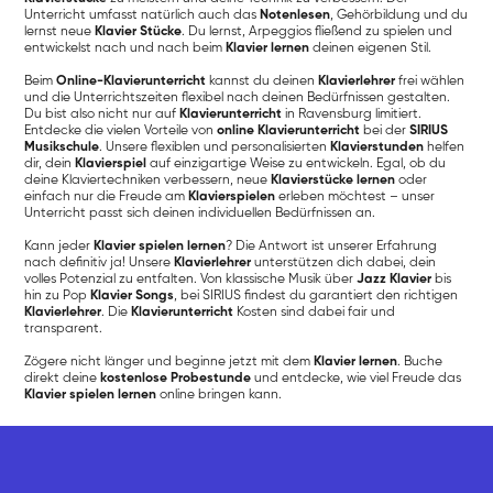
Unterricht umfasst natürlich auch das
Notenlesen
, Gehörbildung und du
lernst neue
Klavier Stücke
. Du lernst, Arpeggios fließend zu spielen und
entwickelst nach und nach beim
Klavier lernen
deinen eigenen Stil.
Beim
Online-Klavierunterricht
kannst du deinen
Klavierlehrer
frei wählen
und die Unterrichtszeiten flexibel nach deinen Bedürfnissen gestalten.
Du bist also nicht nur auf
Klavierunterricht
in Ravensburg limitiert.
Entdecke die vielen Vorteile von
online Klavierunterricht
bei der
SIRIUS
Musikschule
. Unsere flexiblen und personalisierten
Klavierstunden
helfen
dir, dein
Klavierspiel
auf einzigartige Weise zu entwickeln. Egal, ob du
deine Klaviertechniken verbessern, neue
Klavierstücke lernen
oder
einfach nur die Freude am
Klavierspielen
erleben möchtest – unser
Unterricht passt sich deinen individuellen Bedürfnissen an.
Kann jeder
Klavier spielen lernen
? Die Antwort ist unserer Erfahrung
nach definitiv ja! Unsere
Klavierlehrer
unterstützen dich dabei, dein
volles Potenzial zu entfalten. Von klassische Musik über
Jazz Klavier
bis
hin zu Pop
Klavier Songs
, bei SIRIUS findest du garantiert den richtigen
Klavierlehrer
. Die
Klavierunterricht
Kosten sind dabei fair und
transparent.
Zögere nicht länger und beginne jetzt mit dem
Klavier lernen
. Buche
direkt deine
kostenlose Probestunde
und entdecke, wie viel Freude das
Klavier spielen lernen
online bringen kann.