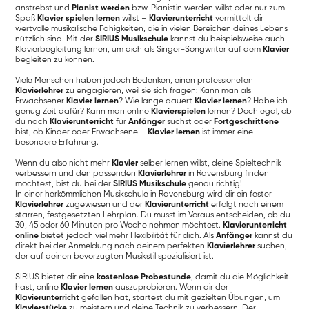
anstrebst und
Pianist werden
bzw. Pianistin werden willst oder nur zum
Spaß
Klavier spielen lernen
willst –
Klavierunterricht
vermittelt dir
wertvolle musikalische Fähigkeiten, die in vielen Bereichen deines Lebens
nützlich sind. Mit der
SIRIUS Musikschule
kannst du beispielsweise auch
Klavierbegleitung lernen, um dich als Singer-Songwriter auf dem
Klavier
begleiten zu können.
Viele Menschen haben jedoch Bedenken, einen professionellen
Klavierlehrer
zu engagieren, weil sie sich fragen: Kann man als
Erwachsener
Klavier lernen
? Wie lange dauert
Klavier lernen
? Habe ich
genug Zeit dafür? Kann man online
Klavierspielen
lernen? Doch egal, ob
du nach
Klavierunterricht
für
Anfänger
suchst oder
Fortgeschrittene
bist, ob Kinder oder Erwachsene –
Klavier lernen
ist immer eine
besondere Erfahrung.
Wenn du also nicht mehr
Klavier
selber lernen willst, deine Spieltechnik
verbessern und den passenden
Klavierlehrer
in Ravensburg finden
möchtest, bist du bei der
SIRIUS Musikschule
genau richtig!
In einer herkömmlichen Musikschule in Ravensburg wird dir ein fester
Klavierlehrer
zugewiesen und der
Klavierunterricht
erfolgt nach einem
starren, festgesetzten Lehrplan. Du musst im Voraus entscheiden, ob du
30, 45 oder 60 Minuten pro Woche nehmen möchtest.
Klavierunterricht
online
bietet jedoch viel mehr Flexibilität für dich. Als
Anfänger
kannst du
direkt bei der Anmeldung nach deinem perfekten
Klavierlehrer
suchen,
der auf deinen bevorzugten Musikstil spezialisiert ist.
SIRIUS bietet dir eine
kostenlose Probestunde
, damit du die Möglichkeit
hast, online
Klavier lernen
auszuprobieren. Wenn dir der
Klavierunterricht
gefallen hat, startest du mit gezielten Übungen, um
Klavierstücke
zu meistern und deine Technik zu verbessern. Der