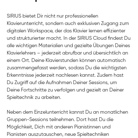
SIRIUS bietet Dir nicht nur professionellen
Klavierunterricht, sondern auch exklusiven Zugang zum
digitalen Workspace, der das Klavier lernen effizienter
und strukturierter macht. In der SIRIUS Cloud findest Du
alle wichtigen Materialien und gezielte Übungen Deines
Klavierlehrers – jederzeit abrufbar und übersichtlich an
Tali
einem Ort. Deine Klavierstunden können automatisch
Klavier / Piano / Flügel
Iaroslav
zusammengefasst werden, sodass Du die wichtigsten
Klavier / Piano / Flügel
Hannes
Erkenntnisse jederzeit nachlesen kannst. Zudem hast
Klavier / Piano / Flügel
Mariia
Du Zugriff auf die Aufnahmen Deiner Sessions, um
Klavier / Piano / Flügel
Deine Fortschritte zu verfolgen und gezielt an Deiner
Spieltechnik zu arbeiten.
Neben dem Einzelunterricht kannst Du an monatlichen
Gruppen-Sessions teilnehmen. Dort hast Du die
Möglichkeit, Dich mit anderen Pianistinnen und
Pianisten auszutauschen, neue Spieltechniken