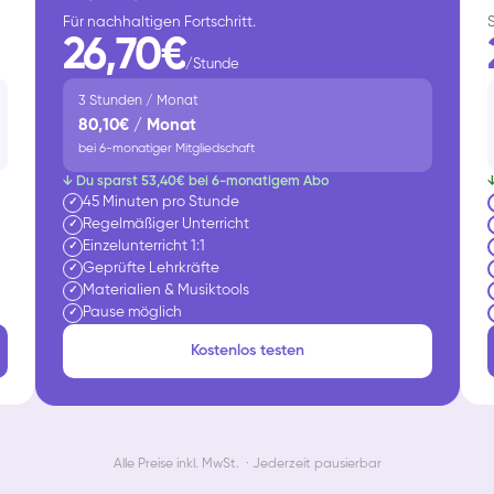
Für nachhaltigen Fortschritt.
26,70€
/Stunde
3 Stunden / Monat
80,10€ / Monat
bei 6-monatiger Mitgliedschaft
↓ Du sparst 53,40€ bei 6-monatigem Abo
45 Minuten pro Stunde
✓
Regelmäßiger Unterricht
✓
Einzelunterricht 1:1
✓
Geprüfte Lehrkräfte
✓
Materialien & Musiktools
✓
Pause möglich
✓
Kostenlos testen
Alle Preise inkl. MwSt. · Jederzeit pausierbar