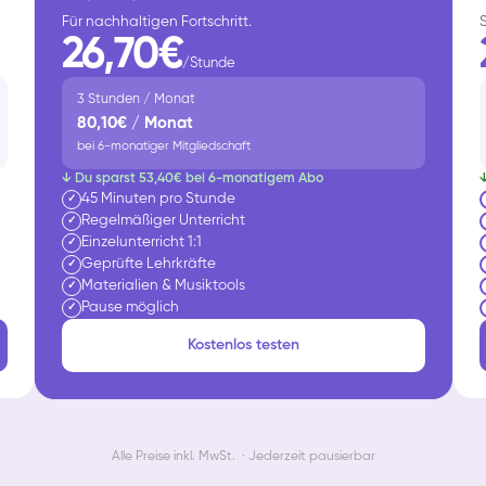
Für nachhaltigen Fortschritt.
26,70€
/Stunde
3 Stunden / Monat
80,10€ / Monat
bei 6-monatiger Mitgliedschaft
↓ Du sparst 53,40€ bei 6-monatigem Abo
45 Minuten pro Stunde
✓
Regelmäßiger Unterricht
✓
Einzelunterricht 1:1
✓
Geprüfte Lehrkräfte
✓
Materialien & Musiktools
✓
Pause möglich
✓
Kostenlos testen
Alle Preise inkl. MwSt. · Jederzeit pausierbar