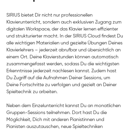
SIRIUS bietet Dir nicht nur professionellen
Klavierunterricht, sondern auch exklusiven Zugang zum
digitalen Workspace, der das Klavier lernen effizienter
und strukturierter macht. In der SIRIUS Cloud findest Du
alle wichtigen Materialien und gezielte Übungen Deines
Klavierlehrers – jederzeit abrufbar und übersichtlich an
Tali
einem Ort. Deine Klavierstunden können automatisch
Klavier / Piano / Flügel
Iaroslav
zusammengefasst werden, sodass Du die wichtigsten
Klavier / Piano / Flügel
Hannes
Erkenntnisse jederzeit nachlesen kannst. Zudem hast
Klavier / Piano / Flügel
Mariia
Du Zugriff auf die Aufnahmen Deiner Sessions, um
Klavier / Piano / Flügel
Deine Fortschritte zu verfolgen und gezielt an Deiner
Spieltechnik zu arbeiten.
Neben dem Einzelunterricht kannst Du an monatlichen
Gruppen-Sessions teilnehmen. Dort hast Du die
Möglichkeit, Dich mit anderen Pianistinnen und
Pianisten auszutauschen, neue Spieltechniken