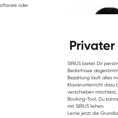
Klavier / Piano / Flügel
Ivan
Software oder
Klavier / Piano / Flügel
Benjamin
Klavier / Piano / Flügel
Privater
SIRIUS bietet Dir persö
Bedürfnisse abgestimmt
Bezahlung läuft alles 
Klavierunterricht dazu
verschieben möchtest, 
Charlotte
Booking-Tool. Du kanns
Klavier / Piano / Flügel
mit SIRIUS leihen.
Lerne jetzt die Grundla