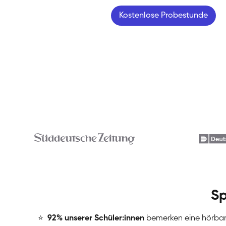
Kostenlose Probestunde
Sp
⭐
️
92% unserer Schüler:innen
bemerken eine hörba