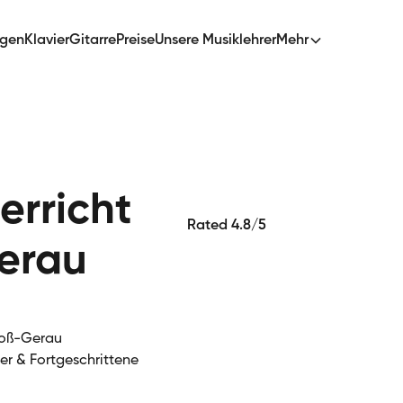
ngen
Klavier
Gitarre
Preise
Unsere Musiklehrer
Mehr
erricht
Rated 4.8/5
erau
Groß-Gerau
ger & Fortgeschrittene