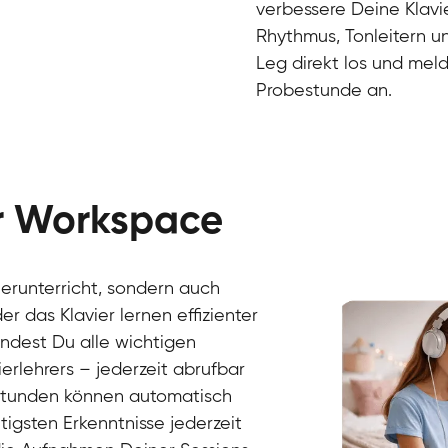
verbessere Deine Klavie
Rhythmus, Tonleitern un
Leg direkt los und meld
Probestunde an.
er Workspace
Danai
Klavier / Piano / Flügel
Friedemann
vierunterricht, sondern auch
Klavier / Piano / Flügel
Helen
r das Klavier lernen effizienter
Klavier / Piano / Flügel
Jan
findest Du alle wichtigen
Klavier / Piano / Flügel
Juliane
erlehrers – jederzeit abrufbar
Klavier / Piano / Flügel
Olli
Klavier / Piano / Flügel
Peter
rstunden können automatisch
Klavier / Piano / Flügel
gsten Erkenntnisse jederzeit