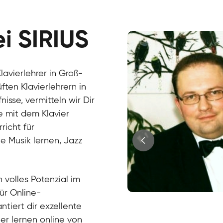
ei SIRIUS
lavierlehrer in Groß-
ten Klavierlehrern in
se, vermitteln wir Dir
e mit dem Klavier
richt für
e Musik lernen, Jazz
?
 volles Potenzial im
für Online-
Juri
ntiert dir exzellente
Klavier / Piano / Flügel
Tim
ier lernen online von