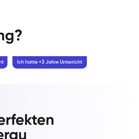
ung?
ht
Ich hatte +3 Jahre Unterricht
erfekten
erau