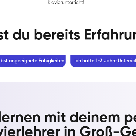
Klavierunterricht!
t du bereits Erfahr
lbst angeeignete Fähigkeiten
Ich hatte 1-3 Jahre Unterric
 lernen mit deinem p
vierlehrer in Groß-G