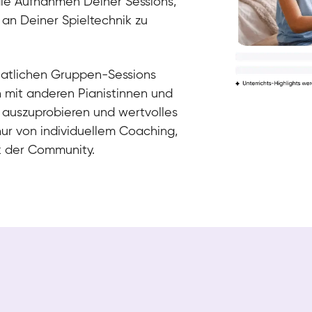
die Aufnahmen Deiner Sessions,
 an Deiner Spieltechnik zu
natlichen Gruppen-Sessions
h mit anderen Pianistinnen und
 auszuprobieren und wertvolles
nur von individuellem Coaching,
k der Community.
Tali
Klavier / Piano / Flügel
Iaroslav
Klavier / Piano / Flügel
Hannes
Klavier / Piano / Flügel
Mariia
Klavier / Piano / Flügel