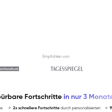
Empfohlen von
ürbare Fortschritte
in nur 3 Monat
re
⭐
️
2x schnellere Fortschritte
durch personalisierten
⭐
️
9