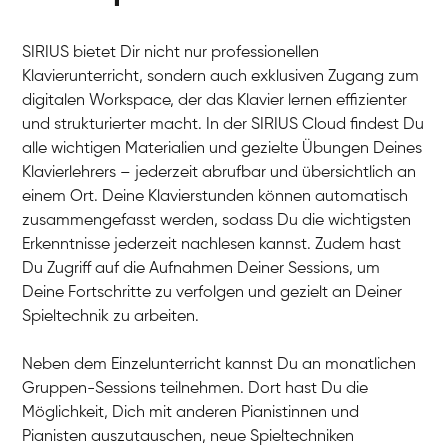
SIRIUS bietet Dir nicht nur professionellen
Klavierunterricht, sondern auch exklusiven Zugang zum
digitalen Workspace, der das Klavier lernen effizienter
und strukturierter macht. In der SIRIUS Cloud findest Du
alle wichtigen Materialien und gezielte Übungen Deines
Klavierlehrers – jederzeit abrufbar und übersichtlich an
Tali
einem Ort. Deine Klavierstunden können automatisch
Klavier / Piano / Flügel
Iaroslav
zusammengefasst werden, sodass Du die wichtigsten
Klavier / Piano / Flügel
Hannes
Erkenntnisse jederzeit nachlesen kannst. Zudem hast
Klavier / Piano / Flügel
Mariia
Du Zugriff auf die Aufnahmen Deiner Sessions, um
Klavier / Piano / Flügel
Deine Fortschritte zu verfolgen und gezielt an Deiner
Spieltechnik zu arbeiten.
Neben dem Einzelunterricht kannst Du an monatlichen
Gruppen-Sessions teilnehmen. Dort hast Du die
Möglichkeit, Dich mit anderen Pianistinnen und
Pianisten auszutauschen, neue Spieltechniken