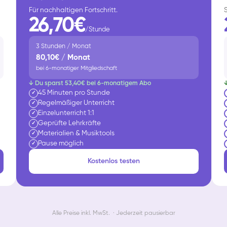
Für nachhaltigen Fortschritt.
26,70€
/Stunde
3 Stunden / Monat
80,10€ / Monat
bei 6-monatiger Mitgliedschaft
↓ Du sparst 53,40€ bei 6-monatigem Abo
45 Minuten pro Stunde
✓
Regelmäßiger Unterricht
✓
Einzelunterricht 1:1
✓
Geprüfte Lehrkräfte
✓
Materialien & Musiktools
✓
Pause möglich
✓
Kostenlos testen
Alle Preise inkl. MwSt. · Jederzeit pausierbar